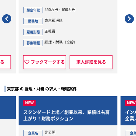
0万円～650万円
450万円～650万円
想定年収
京都港区
東京都港区
勤務地
社員
正社員
雇用形態
理・財務（全般）
経理・財務（全般）
募集職種
ークする
求人詳細を見る
ブックマークする
求
東京都 の 経理・財務 の求人・転職案件
タンダード上場／創業以来、業績は右肩
インバウンド事業で
がり！財務ポジション
企業／経理財務部長
非公開
非公開
業名
企業名