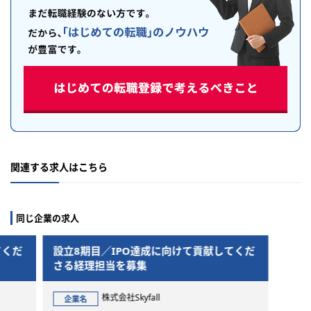
関連する求人はこちら
同じ企業の求人
IPO達成に向けて貢献してくだ
設立8期目／IPO達成に向け
当を募集
さる経理担当を募集
会社Skyfall
株式会社Skyfall
企業名