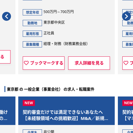
500万円～700万円
900万円～1
定年収
想定年収
東京都中央区
東京都港区
務地
勤務地
正社員
正社員
用形態
雇用形態
経理・財務（財務業務全般）
経理・財務
集職種
募集職種
ブックマークする
求人詳細を見る
ブックマークする
東京都 の 一般企業（事業会社） の求人・転職案件
契約審査だけでは満足できないあなたへ
契約審査だけでは
【未経験領域への挑戦歓迎】M&A／新規事
【マネジメント・
業／個人情報／AI領域まで踏み込める“事業
なキャリア選択可
推進法務”を募集
人情報／AI領域ま
非公開
非公開
企業名
企業名