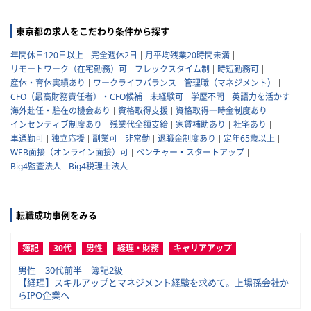
東京都の求人をこだわり条件から探す
年間休日120日以上
完全週休2日
月平均残業20時間未満
リモートワーク（在宅勤務）可
フレックスタイム制
時短勤務可
産休・育休実績あり
ワークライフバランス
管理職（マネジメント）
CFO（最高財務責任者）・CFO候補
未経験可
学歴不問
英語力を活かす
海外赴任・駐在の機会あり
資格取得支援
資格取得一時金制度あり
インセンティブ制度あり
残業代全額支給
家賃補助あり
社宅あり
車通勤可
独立応援
副業可
非常勤
退職金制度あり
定年65歳以上
WEB面接（オンライン面接）可
ベンチャー・スタートアップ
Big4監査法人
Big4税理士法人
転職成功事例をみる
簿記
30代
男性
経理・財務
キャリアアップ
男性 30代前半 簿記2級
【経理】スキルアップとマネジメント経験を求めて。上場孫会社か
らIPO企業へ