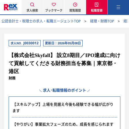
求人検索
ブックマーク
閲覧履歴
転職登録
公認会計士・税理士の求人・転職エージェントTOP
経理・財務TOP
経
J0030012
更新日：2026年05月08日
求人NO.
【株式会社Skyfall】 設立8期目／IPO達成に向け
て貢献してくださる財務担当を募集｜東京都・
港区
財務
求人･転職情報のポイント
【スキルアップ】上場を見据え今後も経験できる幅が広がり
ます
【やりがい】事業拡大フェーズのため、成長を感じられます