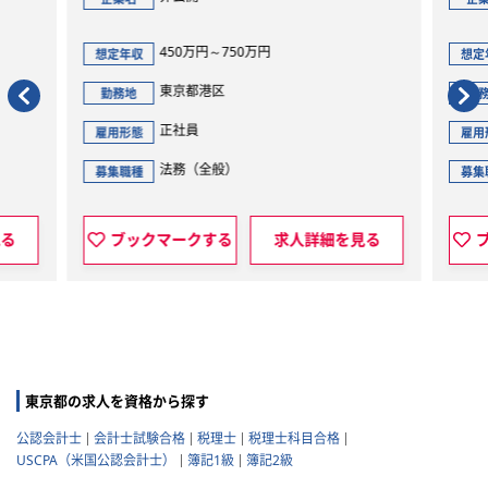
務”を募集
450万円～750万円
700万円～
想定年収
想定年収
東京都港区
東京都港
勤務地
勤務地
正社員
正社員
雇用形態
雇用形態
法務（全般）
法務（全
募集職種
募集職種
ブックマークする
求人詳細を見る
ブックマークす
東京都の求人を資格から探す
公認会計士
会計士試験合格
税理士
税理士科目合格
USCPA（米国公認会計士）
簿記1級
簿記2級