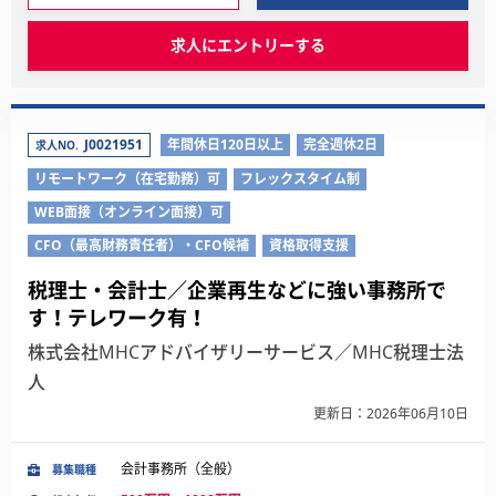
求人にエントリーする
J0021951
年間休日120日以上
完全週休2日
求人NO.
リモートワーク（在宅勤務）可
フレックスタイム制
WEB面接（オンライン面接）可
CFO（最高財務責任者）・CFO候補
資格取得支援
税理士・会計士／企業再生などに強い事務所で
す！テレワーク有！
株式会社MHCアドバイザリーサービス／MHC税理士法
人
更新日：2026年06月10日
会計事務所（全般）
募集職種