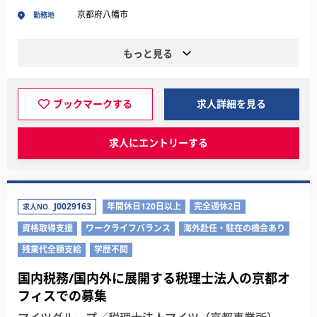
京都府八幡市
勤務地
もっと見る
ブックマークする
求人詳細を見る
求人にエントリーする
J0029163
年間休日120日以上
完全週休2日
求人NO.
資格取得支援
ワークライフバランス
海外赴任・駐在の機会あり
残業代全額支給
学歴不問
国内税務/国内外に展開する税理士法人の京都オ
フィスでの募集