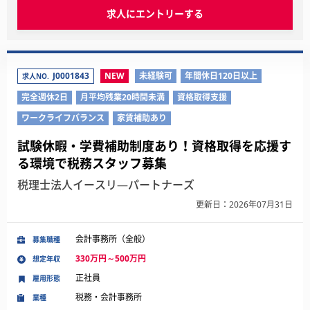
求人にエントリーする
J0001843
NEW
未経験可
年間休日120日以上
求人NO.
完全週休2日
月平均残業20時間未満
資格取得支援
ワークライフバランス
家賃補助あり
試験休暇・学費補助制度あり！資格取得を応援す
る環境で税務スタッフ募集
税理士法人イースリ―パートナーズ
更新日：2026年07月31日
会計事務所（全般）
募集職種
330万円～500万円
想定年収
正社員
雇用形態
税務・会計事務所
業種