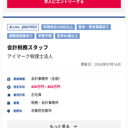
求人にエントリーする
J0027053
年間休日120日以上
産休・育休実績あり
求人NO.
退職金制度あり
学歴不問
定年65歳以上
会計税務スタッフ
アイマーク税理士法人
更新日：2026年07月16日
会計事務所（全般）
募集職種
400万円～800万円
想定年収
正社員
雇用形態
税務・会計事務所
業種
京都府京都市
勤務地
もっと見る