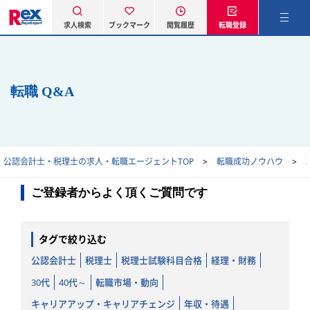
求人検索
ブックマーク
閲覧履歴
転職登録
転職 Q&A
公認会計士・税理士の求人・転職エージェントTOP
転職成功ノウハウ
ご登録者からよく頂くご質問です
タグで絞り込む
公認会計士
税理士
税理士試験科目合格
経理・財務
30代
40代～
転職市場・動向
キャリアアップ・キャリアチェンジ
年収・待遇