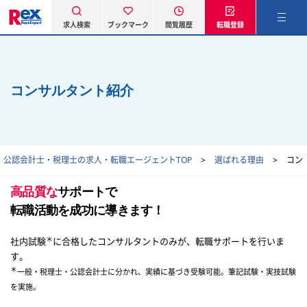
求人検索
ブックマーク
閲覧履歴
転職登録
コンサルタント紹介
公認会計士・税理士の求人・転職エージェントTOP
選ばれる理由
コン
高品質な
サポートで
転職活動を成功に導きます！
＊
社内試験
に合格したコンサルタントのみが、転職サポートを行いま
す。
＊
一般・税理士・公認会計士に分かれ、実績に基づき受験可能。筆記試験・実技試験
を実施。