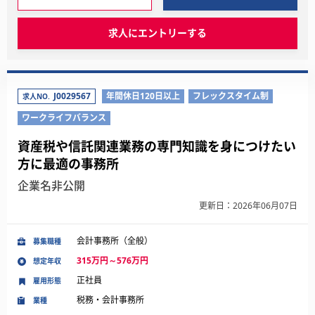
求人にエントリーする
J0029567
年間休日120日以上
フレックスタイム制
求人NO.
ワークライフバランス
資産税や信託関連業務の専門知識を身につけたい
方に最適の事務所
企業名非公開
更新日：2026年06月07日
会計事務所（全般）
募集職種
315万円～576万円
想定年収
正社員
雇用形態
税務・会計事務所
業種