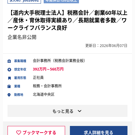
J0026092
年間休日120日以上
求人NO.
【道内大手税理士法人】税務会計／創業60年以上
／産休・育休取得実績あり／長期就業者多数／ワ
ークライフバランス良好
企業名非公開
更新日：2026年06月07日
会計事務所（税務会計業務全般）
募集職種
392万円～560万円
想定年収
正社員
雇用形態
税務・会計事務所
業種
北海道中央区
勤務地
もっと見る
ブックマークする
求人詳細を見る