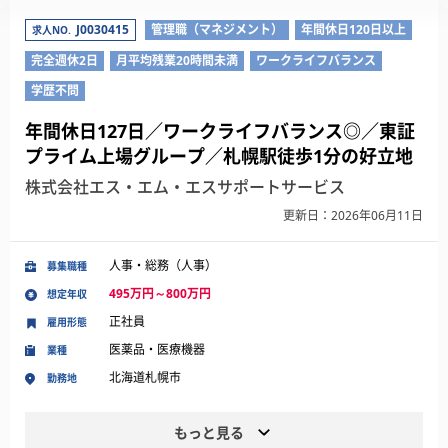
J0030415
管理職（マネジメント）
年間休日120日以上
求人NO.
完全週休2日
月平均残業20時間未満
ワークライフバランス
学歴不問
年間休日127日／ワークライフバランス◎／東証
プライム上場グループ／札幌駅徒歩1分の好立地
株式会社エス・エム・エスサポートサービス
更新日：2026年06月11日
人事・総務（人事）
募集職種
495万円～800万円
想定年収
正社員
雇用形態
医薬品・医療機器
業種
北海道札幌市
勤務地
もっと見る