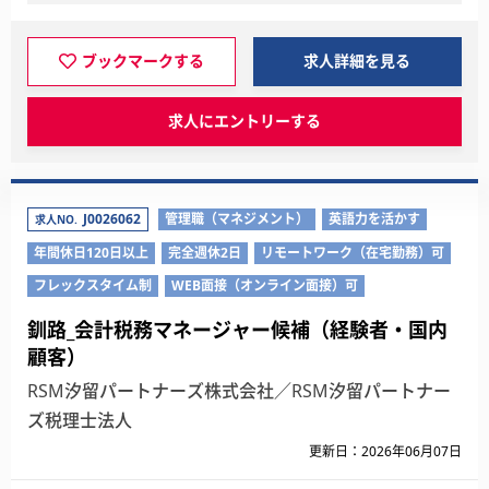
ブックマークする
求人詳細を見る
求人にエントリーする
J0026062
管理職（マネジメント）
英語力を活かす
求人NO.
年間休日120日以上
完全週休2日
リモートワーク（在宅勤務）可
フレックスタイム制
WEB面接（オンライン面接）可
釧路_会計税務マネージャー候補（経験者・国内
顧客）
RSM汐留パートナーズ株式会社／RSM汐留パートナー
ズ税理士法人
更新日：2026年06月07日