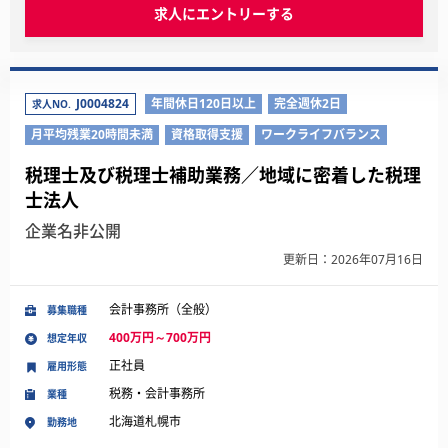
求人にエントリーする
J0004824
年間休日120日以上
完全週休2日
求人NO.
月平均残業20時間未満
資格取得支援
ワークライフバランス
税理士及び税理士補助業務／地域に密着した税理
士法人
企業名非公開
更新日：2026年07月16日
会計事務所（全般）
募集職種
400万円～700万円
想定年収
正社員
雇用形態
税務・会計事務所
業種
北海道札幌市
勤務地