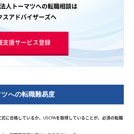
業価値と
法人トーマツへの転職相談は
ニケーシ
クスアドバイザーズへ
トとデジ
の構想・
プロセス
職支援サービス登録
体（広義
CFO組
ジメント
マツへの転職難易度
式に合格しているか、USCPAを取得していることが、必須の転職