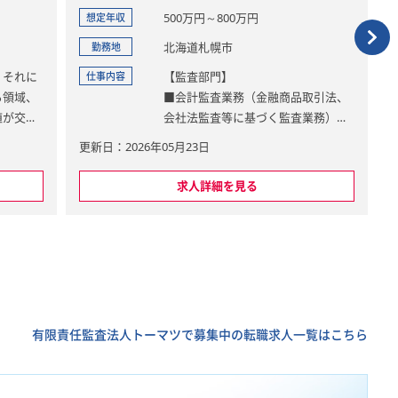
500万円～800万円
想定年収
北海道札幌市
勤務地
、それに
【監査部門】
仕事内容
る領域、
■会計監査業務（金融商品取引法、
値が交わ
会社法監査等に基づく監査業務）
ステム・
■システム監査
更新日：2026年05月23日
ノロジー
■その他監査関連業務
サービス
■株式上場支援業務
求人詳細を見る
。
■アドバイザリーサービス業務
備…米
※所属：保証事業本部／第一事業部
S・その
／監査第一部／札幌事務所
ス・マニ
…経理業
有限責任監査法人トーマツで募集中の転職求人一覧はこちら
統一・早
の運用
務情報開