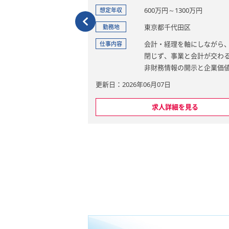
300万円
600万円～1300万円
想定年収
田区
東京都千代田区
勤務地
ジメント・CFO組織が求
会計・経理を軸にしながら
仕事内容
点での経営管理に関する
閉じず、事業と会計が交わ
バイザリー業務を提供し
非財務情報の開示と企業価
る領域、プロセスと会計シ
更新日：2026年06月07日
事業ポートフォリオ、業
AI・そのほかデジタルテク
等を行っていただきま
が交わる領域など、幅広い
を見る
求人詳細を見る
を展開しているチームです
決定、投資入り口・出口
■会計基準・イネブラー整
後のモニタリング、投資
国・日本市場への上場、IFR
構築・高度化支援
他会計基準の導入、プロセ
トフォリオ・業績管理支
ュアル整備
■経理オペレーション変革
、予算管理、KPI設定、R
務の変革（BPR）、決算期
推進等を含む管理会計高度
期化、経理・決算プロセス
■サステナビリティ・非財