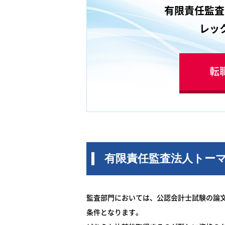
示…非財務情報の開示、企
有限責任監査
の関連分析、投資家コミュ
ョン
レッ
■財務会計システムサポー
タル化…財務会計システム
要件定義・テスト・導入、
転
デジタル化
■アカウンティング基盤全
の会計）…戦略リスク管理、
織の将来像、会計人材マネ
有限責任監査法人トー
監査部門においては、公認会計士試験の論文
条件となります。