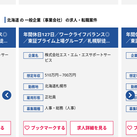
北海道 の 一般企業（事業会社） の求人・転職案件
ス◎
年間休日127日／ワークライフバランス◎
年間
徒歩1
／東証プライム上場グループ／札幌駅徒歩1
／東
分の好立地
分の
トサー
株式会社エス・エム・エスサポートサー
企業名
企
ビス
510万円～700万円
想定年収
想定
北海道札幌市
勤務地
勤
正社員
雇用形態
雇用
人事・総務（人事）
募集職種
募集
見る
ブックマークする
求人詳細を見る