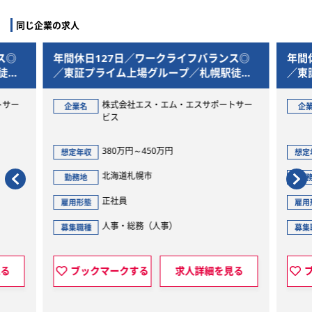
同じ企業の求人
ス◎
年間休日127日／ワークライフバランス◎
年間
徒歩1
／東証プライム上場グループ／札幌駅徒歩1
／東
分の好立地
分の
サー
株式会社エス・エム・エスサポートサー
企業名
企業
ビス
380万円～450万円
想定年収
想定
北海道札幌市
勤務地
勤務
正社員
雇用形態
雇用
人事・総務（人事）
募集職種
募集
る
ブックマークする
求人詳細を見る
ブ