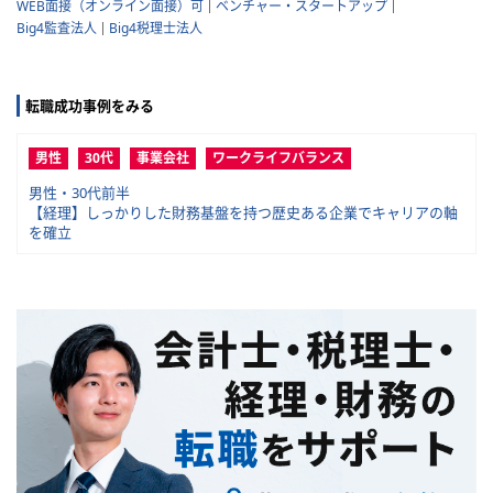
WEB面接（オンライン面接）可
ベンチャー・スタートアップ
Big4監査法人
Big4税理士法人
転職成功事例をみる
男性
30代
事業会社
ワークライフバランス
男性・30代前半
【経理】しっかりした財務基盤を持つ歴史ある企業でキャリアの軸
を確立