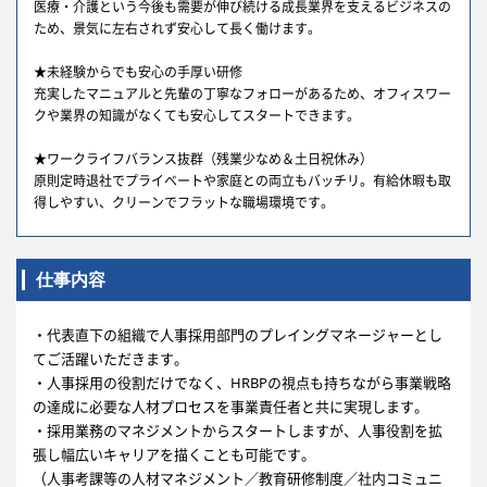
医療・介護という今後も需要が伸び続ける成長業界を支えるビジネスの
ため、景気に左右されず安心して長く働けます。
★未経験からでも安心の手厚い研修
充実したマニュアルと先輩の丁寧なフォローがあるため、オフィスワー
クや業界の知識がなくても安心してスタートできます。
★ワークライフバランス抜群（残業少なめ＆土日祝休み）
原則定時退社でプライベートや家庭との両立もバッチリ。有給休暇も取
得しやすい、クリーンでフラットな職場環境です。
仕事内容
・代表直下の組織で人事採用部門のプレイングマネージャーとし
てご活躍いただきます。
・人事採用の役割だけでなく、HRBPの視点も持ちながら事業戦略
の達成に必要な人材プロセスを事業責任者と共に実現します。
・採用業務のマネジメントからスタートしますが、人事役割を拡
張し幅広いキャリアを描くことも可能です。
（人事考課等の人材マネジメント／教育研修制度／社内コミュニ