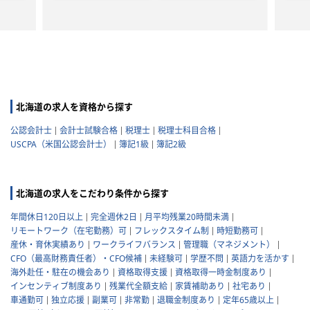
北海道の求人を資格から探す
公認会計士
会計士試験合格
税理士
税理士科目合格
USCPA（米国公認会計士）
簿記1級
簿記2級
北海道の求人をこだわり条件から探す
年間休日120日以上
完全週休2日
月平均残業20時間未満
リモートワーク（在宅勤務）可
フレックスタイム制
時短勤務可
産休・育休実績あり
ワークライフバランス
管理職（マネジメント）
CFO（最高財務責任者）・CFO候補
未経験可
学歴不問
英語力を活かす
海外赴任・駐在の機会あり
資格取得支援
資格取得一時金制度あり
インセンティブ制度あり
残業代全額支給
家賃補助あり
社宅あり
車通勤可
独立応援
副業可
非常勤
退職金制度あり
定年65歳以上