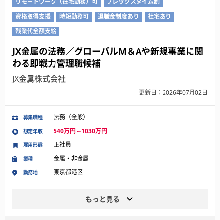
リモートワーク（在宅勤務）可
フレックスタイム制
資格取得支援
時短勤務可
退職金制度あり
社宅あり
残業代全額支給
JX金属の法務／グローバルM＆Aや新規事業に関
わる即戦力管理職候補
JX金属株式会社
更新日：2026年07月02日
法務（全般）
募集職種
540万円～1030万円
想定年収
正社員
雇用形態
金属・非金属
業種
東京都港区
勤務地
もっと見る