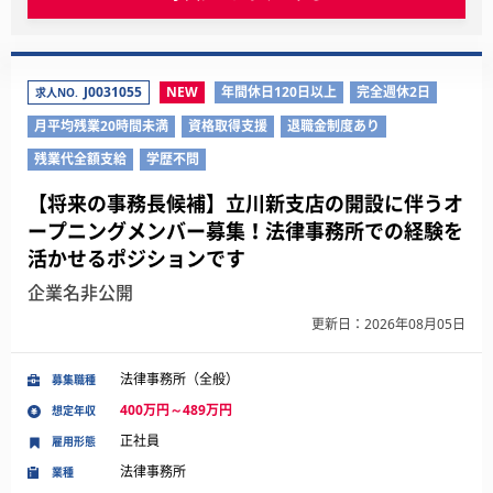
J0031055
NEW
年間休日120日以上
完全週休2日
求人NO.
月平均残業20時間未満
資格取得支援
退職金制度あり
残業代全額支給
学歴不問
【将来の事務長候補】立川新支店の開設に伴うオ
ープニングメンバー募集！法律事務所での経験を
活かせるポジションです
企業名非公開
更新日：2026年08月05日
法律事務所（全般）
募集職種
400万円～489万円
想定年収
正社員
雇用形態
法律事務所
業種