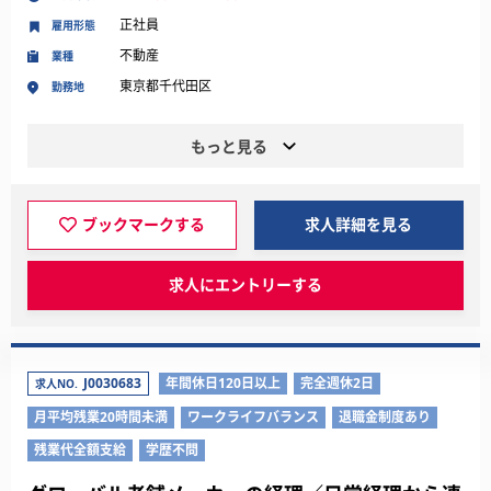
正社員
雇用形態
不動産
業種
東京都千代田区
勤務地
もっと見る
ブックマークする
求人詳細を見る
求人にエントリーする
J0030683
年間休日120日以上
完全週休2日
求人NO.
月平均残業20時間未満
ワークライフバランス
退職金制度あり
残業代全額支給
学歴不問