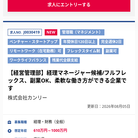
求人にエントリーする
J0030419
NEW
管理職（マネジメント）
求人NO.
ベンチャー・スタートアップ
年間休日120日以上
完全週休2日
リモートワーク（在宅勤務）可
フレックスタイム制
副業可
ワークライフバランス
残業代全額支給
【経営管理部】経理マネージャー候補/フルフレ
ックス、副業OK、柔軟な働き方ができる企業で
す
株式会社カンリー
更新日：2026年08月05日
経理・財務（全般）
募集職種
610万円～1000万円
想定年収