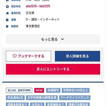
400万円～500万円
想定年収
正社員
雇用形態
IT・通信・インターネット
業種
東京都港区
勤務地
もっと見る
ブックマークする
求人詳細を見る
求人にエントリーする
J0031090
NEW
未経験可
年間休日120日以上
求人NO.
完全週休2日
月平均残業20時間未満
ワークライフバランス
退職金制度あり
社宅あり
家賃補助あり
残業代全額支給