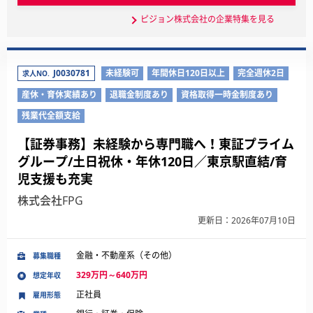
ピジョン株式会社の企業特集を見る
J0030781
未経験可
年間休日120日以上
完全週休2日
求人NO.
産休・育休実績あり
退職金制度あり
資格取得一時金制度あり
残業代全額支給
【証券事務】未経験から専門職へ！東証プライム
グループ/土日祝休・年休120日／東京駅直結/育
児支援も充実
株式会社FPG
更新日：2026年07月10日
金融・不動産系（その他）
募集職種
329万円～640万円
想定年収
正社員
雇用形態