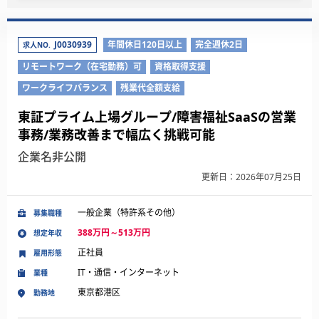
J0030939
年間休日120日以上
完全週休2日
求人NO.
リモートワーク（在宅勤務）可
資格取得支援
ワークライフバランス
残業代全額支給
東証プライム上場グループ/障害福祉SaaSの営業
事務/業務改善まで幅広く挑戦可能
企業名非公開
更新日：2026年07月25日
一般企業（特許系その他）
募集職種
388万円～513万円
想定年収
正社員
雇用形態
IT・通信・インターネット
業種
東京都港区
勤務地