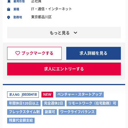
正社員
雇用形態
IT・通信・インターネット
業種
東京都品川区
勤務地
もっと見る
ブックマークする
求人詳細を見る
求人にエントリーする
J0030418
NEW
ベンチャー・スタートアップ
求人NO.
年間休日120日以上
完全週休2日
リモートワーク（在宅勤務）可
フレックスタイム制
副業可
ワークライフバランス
残業代全額支給