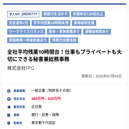
J0030711
英語力を活かす
年間休日120日以上
求人NO.
完全週休2日
月平均残業20時間未満
資格取得支援
ワークライフバランス
産休・育休実績あり
退職金制度あり
資格取得一時金制度あり
残業代全額支給
全社平均残業10時間台！仕事もプライベートも大
切にできる秘書兼総務事務
株式会社FPG
更新日：2026年07月04日
一般企業（特許系その他）
募集職種
360万円～420万円
想定年収
正社員
雇用形態
銀行・証券・保険
業種
東京都千代田区
勤務地