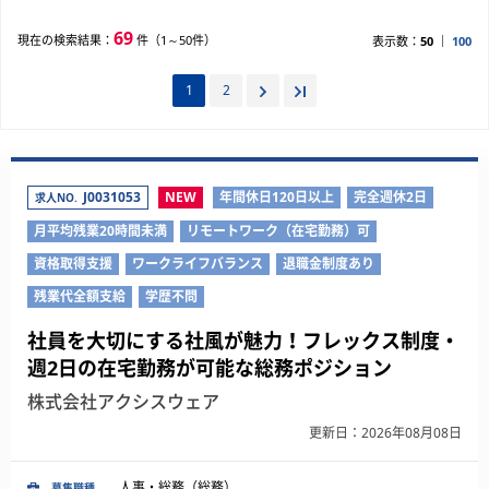
69
現在の検索結果：
件（1～50件）
表示数：
50
100
1
2
J0031053
NEW
年間休日120日以上
完全週休2日
求人NO.
月平均残業20時間未満
リモートワーク（在宅勤務）可
資格取得支援
ワークライフバランス
退職金制度あり
残業代全額支給
学歴不問
社員を大切にする社風が魅力！フレックス制度・
週2日の在宅勤務が可能な総務ポジション
株式会社アクシスウェア
更新日：2026年08月08日
人事・総務（総務）
募集職種