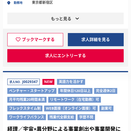
東京都新宿区
勤務地
もっと見る
ブックマークする
求人詳細を見る
求人にエントリーする
J0029347
NEW
英語力を活かす
求人NO.
ベンチャー・スタートアップ
年間休日120日以上
完全週休2日
月平均残業20時間未満
リモートワーク（在宅勤務）可
フレックスタイム制
WEB面接（オンライン面接）可
副業可
ワークライフバランス
残業代全額支給
学歴不問
経理／宇宙×異分野による事業創出や事業開発に