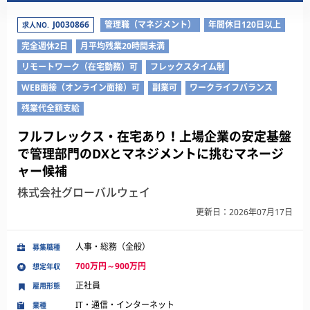
J0030866
管理職（マネジメント）
年間休日120日以上
求人NO.
完全週休2日
月平均残業20時間未満
リモートワーク（在宅勤務）可
フレックスタイム制
WEB面接（オンライン面接）可
副業可
ワークライフバランス
残業代全額支給
フルフレックス・在宅あり！上場企業の安定基盤
で管理部門のDXとマネジメントに挑むマネージ
ャー候補
株式会社グローバルウェイ
更新日：2026年07月17日
人事・総務（全般）
募集職種
700万円～900万円
想定年収
正社員
雇用形態
IT・通信・インターネット
業種