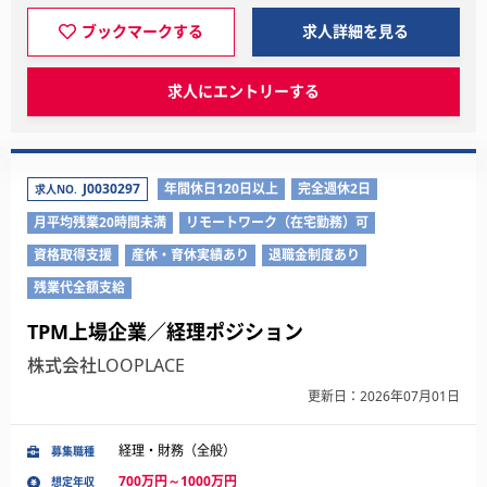
ブックマークする
求人詳細を見る
求人にエントリーする
J0030297
年間休日120日以上
完全週休2日
求人NO.
月平均残業20時間未満
リモートワーク（在宅勤務）可
資格取得支援
産休・育休実績あり
退職金制度あり
残業代全額支給
TPM上場企業／経理ポジション
株式会社LOOPLACE
更新日：2026年07月01日
経理・財務（全般）
募集職種
700万円～1000万円
想定年収