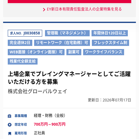
EY新日本有限責任監査法人の企業特集を見る
J0030858
管理職（マネジメント）
年間休日120日以上
求人NO.
完全週休2日
リモートワーク（在宅勤務）可
フレックスタイム制
WEB面接（オンライン面接）可
副業可
ワークライフバランス
残業代全額支給
上場企業でプレイングマネージャーとしてご活躍
いただける方を募集
株式会社グローバルウェイ
更新日：2026年07月17日
経理・財務（全般）
募集職種
700万円～900万円
想定年収
正社員
雇用形態