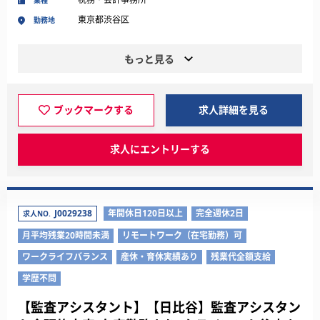
業種
東京都渋谷区
勤務地
もっと見る
ブックマークする
求人詳細を見る
求人にエントリーする
J0029238
年間休日120日以上
完全週休2日
求人NO.
月平均残業20時間未満
リモートワーク（在宅勤務）可
ワークライフバランス
産休・育休実績あり
残業代全額支給
学歴不問
【監査アシスタント】【日比谷】監査アシスタン