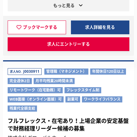
もっと見る
ブックマークする
求人詳細を見る
求人にエントリーする
J0030911
管理職（マネジメント）
年間休日120日以上
求人NO.
完全週休2日
月平均残業20時間未満
リモートワーク（在宅勤務）可
フレックスタイム制
WEB面接（オンライン面接）可
副業可
ワークライフバランス
残業代全額支給
フルフレックス・在宅あり！上場企業の安定基盤
で財務経理リーダー候補の募集