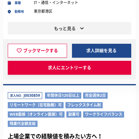
IT・通信・インターネット
業種
東京都港区
勤務地
もっと見る
ブックマークする
求人詳細を見る
求人にエントリーする
J0030859
年間休日120日以上
完全週休2日
求人NO.
リモートワーク（在宅勤務）可
フレックスタイム制
WEB面接（オンライン面接）可
副業可
ワークライフバランス
残業代全額支給
上場企業での経験値を積みたい方へ！