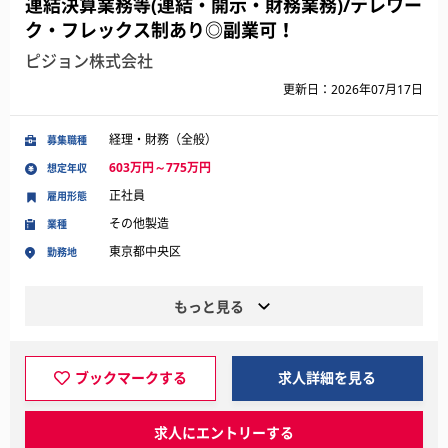
連結決算業務等(連結・開示・財務業務)/テレワー
ク・フレックス制あり◎副業可！
ピジョン株式会社
更新日：2026年07月17日
経理・財務（全般）
募集職種
603万円～775万円
想定年収
正社員
雇用形態
その他製造
業種
東京都中央区
勤務地
もっと見る
ブックマークする
求人詳細を見る
求人にエントリーする