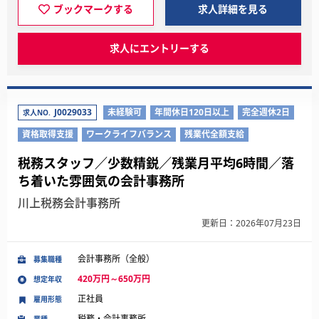
ブックマークする
求人詳細を見る
求人にエントリーする
J0029033
未経験可
年間休日120日以上
完全週休2日
求人NO.
資格取得支援
ワークライフバランス
残業代全額支給
税務スタッフ／少数精鋭／残業月平均6時間／落
ち着いた雰囲気の会計事務所
川上税務会計事務所
更新日：2026年07月23日
会計事務所（全般）
募集職種
420万円～650万円
想定年収
正社員
雇用形態
税務・会計事務所