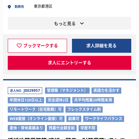
東京都港区
勤務地
もっと見る
ブックマークする
求人詳細を見る
求人にエントリーする
J0029957
管理職（マネジメント）
英語力を活かす
求人NO.
年間休日120日以上
完全週休2日
月平均残業20時間未満
リモートワーク（在宅勤務）可
フレックスタイム制
WEB面接（オンライン面接）可
副業可
ワークライフバランス
産休・育休実績あり
残業代全額支給
学歴不問