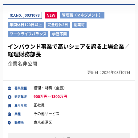
J0031078
NEW
管理職（マネジメント）
求人NO.
年間休日120日以上
完全週休2日
副業可
ワークライフバランス
学歴不問
インバウンド事業で高いシェアを誇る上場企業／
経理財務部長
企業名非公開
更新日：2026年08月07日
経理・財務（全般）
募集職種
900万円～1300万円
想定年収
正社員
雇用形態
その他サービス
業種
東京都港区
勤務地