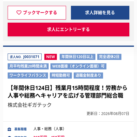
ブックマークする
求人詳細を見る
求人にエントリーする
J0031071
NEW
年間休日120日以上
完全週休2日
求人NO.
月平均残業20時間未満
WEB面接（オンライン面接）可
ワークライフバランス
時短勤務可
退職金制度あり
【年間休日124日】残業月15時間程度！労務から
人事や総務へキャリアを広げる管理部門総合職
株式会社ギガテック
更新日：2026年08月07日
人事・総務（人事）
募集職種