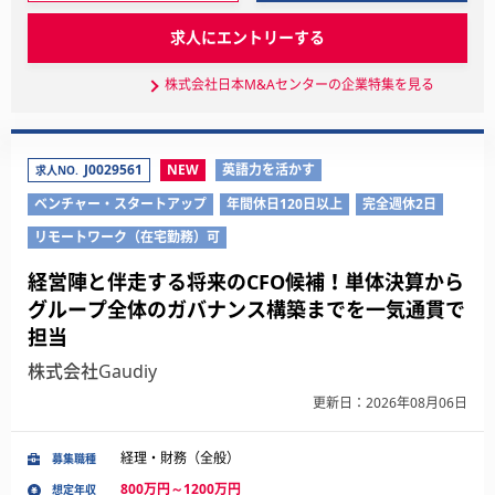
求人にエントリーする
株式会社日本M&Aセンターの企業特集を見る
J0029561
NEW
英語力を活かす
求人NO.
ベンチャー・スタートアップ
年間休日120日以上
完全週休2日
リモートワーク（在宅勤務）可
経営陣と伴走する将来のCFO候補！単体決算から
グループ全体のガバナンス構築までを一気通貫で
担当
株式会社Gaudiy
更新日：2026年08月06日
経理・財務（全般）
募集職種
800万円～1200万円
想定年収