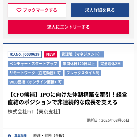
ブックマークする
求人詳細を見る
求人にエントリーする
J0030639
NEW
管理職（マネジメント）
求人NO.
ベンチャー・スタートアップ
年間休日120日以上
完全週休2日
リモートワーク（在宅勤務）可
フレックスタイム制
WEB面接（オンライン面接）可
【CFO候補】IPOに向けた体制構築を牽引！経営
直結のポジションで非連続的な成長を支える
株式会社FiT【東京支社】
更新日：2026年08月06日
経理・財務（全般）
募集職種