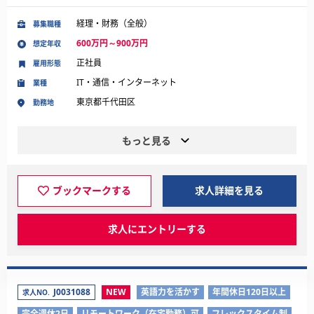
経理・財務（全般）
募集職種
600万円～900万円
想定年収
正社員
雇用形態
IT・通信・インターネット
業種
東京都千代田区
勤務地
もっと見る
ブックマークする
求人詳細を見る
求人にエントリーする
J0031088
NEW
英語力を活かす
年間休日120日以上
求人NO.
完全週休2日
リモートワーク（在宅勤務）可
フレックスタイム制