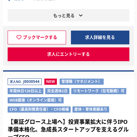
もっと見る
ブックマークする
求人詳細を見る
求人にエントリーする
J0030544
NEW
管理職（マネジメント）
求人NO.
年間休日120日以上
完全週休2日
リモートワーク（在宅勤務）可
WEB面接（オンライン面接）可
CFO（最高財務責任者）・CFO候補
産休・育休実績あり
【東証グロース上場へ】投資事業拡大に伴うIPO
準備本格化。急成長スタートアップを支えるグル