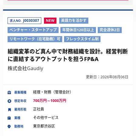
J0030307
NEW
英語力を活かす
求人NO.
ベンチャー・スタートアップ
年間休日120日以上
完全週休2日
リモートワーク（在宅勤務）可
フレックスタイム制
組織変革のど真ん中で財務組織を設計。経営判断
に直結するアウトプットを担うFP&A
株式会社Gaudiy
更新日：2026年08月06日
経理・財務（管理会計）
募集職種
700万円～1000万円
想定年収
正社員
雇用形態
その他サービス
業種
東京都渋谷区
勤務地