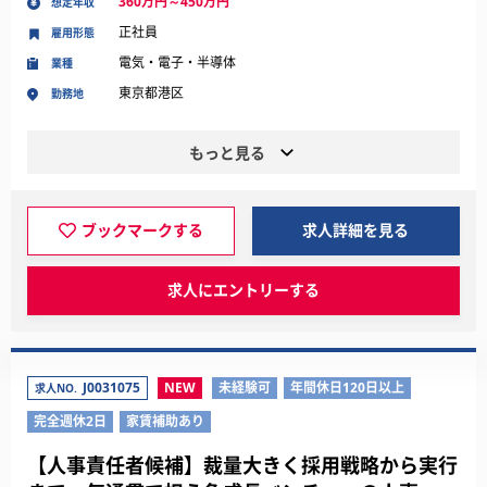
360万円～450万円
想定年収
正社員
雇用形態
電気・電子・半導体
業種
東京都港区
勤務地
もっと見る
ブックマークする
求人詳細を見る
求人にエントリーする
J0031075
NEW
未経験可
年間休日120日以上
求人NO.
完全週休2日
家賃補助あり
【人事責任者候補】裁量大きく採用戦略から実行