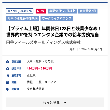
J0031074
NEW
年間休日120日以上
完全週休2日
求人NO.
月平均残業20時間未満
ワークライフバランス
【プライム上場】年間休日128日と残業少なめ！
世界的IPを持つエンタメ企業での給与労務担当
円谷フィールズホールディングス株式会社
更新日：2026年08月07日
人事・総務（その他）
募集職種
424万円～510万円
想定年収
正社員
雇用形態
情報・出版・メディア
業種
東京都渋谷区
勤務地
もっと見る