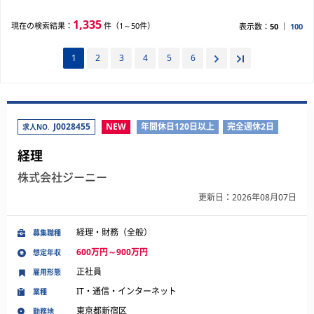
1,335
現在の検索結果：
件（1～50件）
表示数：
50
100
1
2
3
4
5
6
J0028455
NEW
年間休日120日以上
完全週休2日
求人NO.
経理
株式会社ジーニー
更新日：2026年08月07日
経理・財務（全般）
募集職種
600万円～900万円
想定年収
正社員
雇用形態
IT・通信・インターネット
業種
東京都新宿区
勤務地