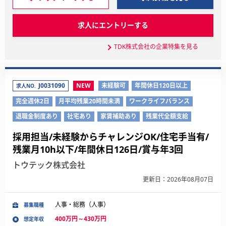
求人にエントリーする
TDK株式会社の企業特集を見る
J0031090
NEW
未経験可
年間休日120日以上
求人NO.
完全週休2日
月平均残業20時間未満
ワークライフバランス
退職金制度あり
社宅あり
家賃補助あり
残業代全額支給
採用担当/未経験からチャレンジOK/住宅手当有/
残業月10h以下/年間休日126日/賞与年3回
トウテック株式会社
更新日：2026年08月07日
人事・総務（人事）
募集職種
400万円～430万円
想定年収