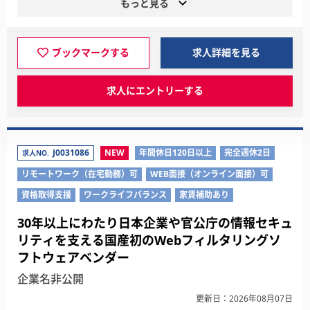
もっと見る
ブックマークする
求人詳細を見る
求人にエントリーする
J0031086
NEW
年間休日120日以上
完全週休2日
求人NO.
リモートワーク（在宅勤務）可
WEB面接（オンライン面接）可
資格取得支援
ワークライフバランス
家賃補助あり
30年以上にわたり日本企業や官公庁の情報セキュ
リティを支える国産初のWebフィルタリングソ
フトウェアベンダー
企業名非公開
更新日：2026年08月07日