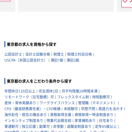
東京都の求人を資格から探す
公認会計士
会計士試験合格
税理士
税理士科目合格
USCPA（米国公認会計士）
簿記1級
簿記2級
東京都の求人をこだわり条件から探す
年間休日120日以上
完全週休2日
月平均残業20時間未満
リモートワーク（在宅勤務）可
フレックスタイム制
時短勤務可
産休・育休実績あり
ワークライフバランス
管理職（マネジメント）
CFO（最高財務責任者）・CFO候補
未経験可
学歴不問
英語力を活かす
海外赴任・駐在の機会あり
資格取得支援
資格取得一時金制度あり
インセンティブ制度あり
残業代全額支給
家賃補助あり
社宅あり
車通勤可
独立応援
副業可
非常勤
退職金制度あり
定年65歳以上