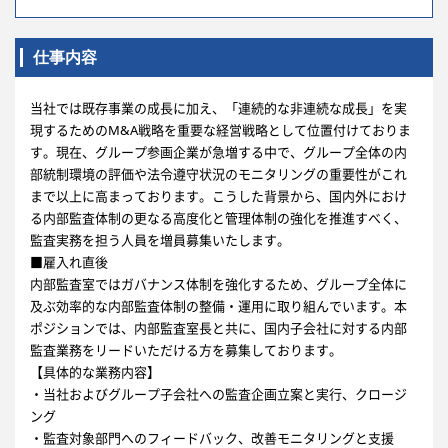
仕事内容
当社では既存事業の成長に加え、「連続的な非連続な成長」を実
現するためのM&A戦略を重要な経営戦略として位置付けておりま
す。現在、グループ参画企業が急増する中で、グループ全体の内
部統制環境の評価や法令遵守状況のモニタリングの重要性がこれ
まで以上に高まっております。こうした背景から、国内外におけ
る内部監査体制の更なる高度化と管理体制の強化を推進すべく、
監査実務を担う人員を増員募集いたします。
■雇入れ直後
内部監査室ではガバナンス体制を強化するため、グループ全体に
及ぶ効率的な内部監査体制の整備・運用に取り組んでいます。本
ポジションでは、内部監査室長と共に、国内子会社に対する内部
監査業務をリードいただける方を募集しております。
【具体的な業務内容】
・当社およびグループ子会社への監査企画立案と実行、クロージ
ング
・監査対象部門へのフィードバック、改善モニタリングと支援