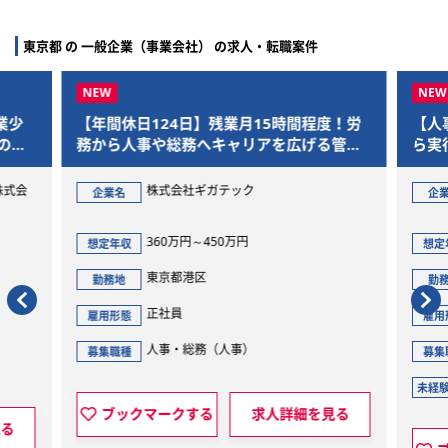
東京都 の 一般企業（事業会社） の求人・転職案件
業少
【年間休日124日】残業月15時間程度！労
【人
の給
務から人事や総務へキャリアを広げる管理
ら実
部門総合職
ーの
株式会
株式会社ギガテック
企業名
企
360万円～450万円
想定年収
想定
東京都港区
勤務地
勤
正社員
雇用形態
雇用
人事・総務（人事）
募集職種
募集
未経
ブックマークする
求人詳細を見る
見る