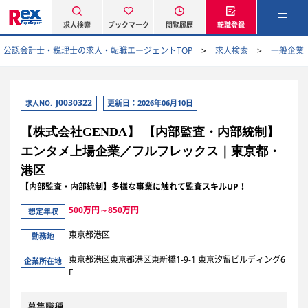
求人検索
ブックマーク
閲覧履歴
転職登録
公認会計士・税理士の求人・転職エージェントTOP
求人検索
一般企業
J0030322
更新日：2026年06月10日
求人NO.
【株式会社GENDA】 【内部監査・内部統制】
エンタメ上場企業／フルフレックス｜東京都・
港区
【内部監査・内部統制】多様な事業に触れて監査スキルUP！
500万円～850万円
想定年収
東京都港区
勤務地
東京都港区東京都港区東新橋1-9-1 東京汐留ビルディング6
企業所在地
F
募集職種