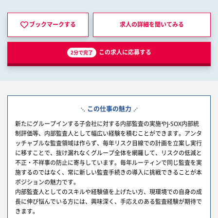
ブックマークする
求人の詳細を
聞いてみる
この求人に応募する
2分で完了
この仕事の魅力
新たにグループインする子会社に対する内部監査の実施やJ-SOX内部統
制評価等、内部監査人として幅広い経験を積むことができます。アンタ
ッチャブルな監査領域は作らず、毎年リスク目線での計画を立案し実行
に移すことで、抜け漏れなくグループ全体を網羅して、リスクの低減と
不正・不祥事の防止に寄与しています。毎年ルーティンで同じ監査を実
施するのではなく、常に新しい監査手続きの導入に挑戦できることが本
ポジションの魅力です。
内部監査人としてのスキルや経験値を上げたい方、現環境での自身の成
長に伸び悩んでいる方には、興味深く、手応えのある監査経験が期待で
きます。