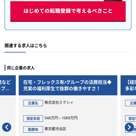
関連する求人はこちら
同じ企業の求人
有/グループの法務担当◆
【経理・財務】M＆Aや海外子会
で抜群の働きやすさ！
多彩なキャリアパスあり！MIXI
連結決算・開示業務担当
社ミクシィ
株式会社ミクシィ
企業名
～1069万円
672万円～980万円
想定年収
渋谷区
東京都渋谷区
勤務地