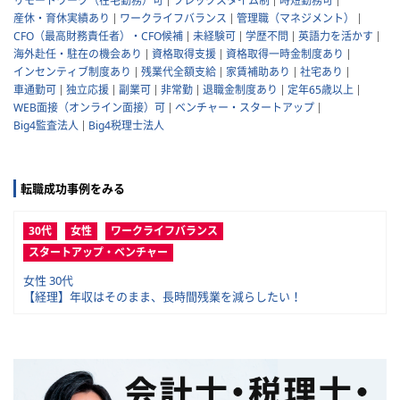
リモートワーク（在宅勤務）可
フレックスタイム制
時短勤務可
産休・育休実績あり
ワークライフバランス
管理職（マネジメント）
CFO（最高財務責任者）・CFO候補
未経験可
学歴不問
英語力を活かす
海外赴任・駐在の機会あり
資格取得支援
資格取得一時金制度あり
インセンティブ制度あり
残業代全額支給
家賃補助あり
社宅あり
車通勤可
独立応援
副業可
非常勤
退職金制度あり
定年65歳以上
WEB面接（オンライン面接）可
ベンチャー・スタートアップ
Big4監査法人
Big4税理士法人
転職成功事例をみる
30代
女性
ワークライフバランス
スタートアップ・ベンチャー
女性 30代
【経理】年収はそのまま、長時間残業を減らしたい！