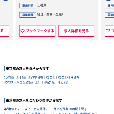
正社員
正社員
態
雇用形態
経理・財務（全般）
法務（全般）
種
募集職種
ックマークする
求人詳細を見る
ブックマークする
東京都の求人を資格から探す
公認会計士
会計士試験合格
税理士
税理士科目合格
USCPA（米国公認会計士）
簿記1級
簿記2級
東京都の求人をこだわり条件から探す
年間休日120日以上
完全週休2日
月平均残業20時間未満