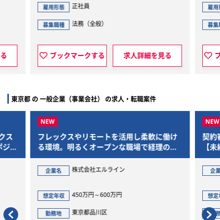
正社員
雇用形態
全般）
経理・財務（経理業務全般）
募集職種
する
求人詳細を見る
ブックマークする
求人詳
東京都 の 一般企業（事業会社） の求人・転職案件
ックスやリモートを活用し柔軟に働け
契約審査だけでは満足
境。明るくオープンな職場で経理の経
【未経験領域への挑戦
フルに発揮しませんか
業／個人情報／AI領域
推進法務”を募集
株式会社エルライン
非公開
名
企業名
450万円～600万円
450万円～750
収
想定年収
東京都品川区
東京都港区
地
勤務地