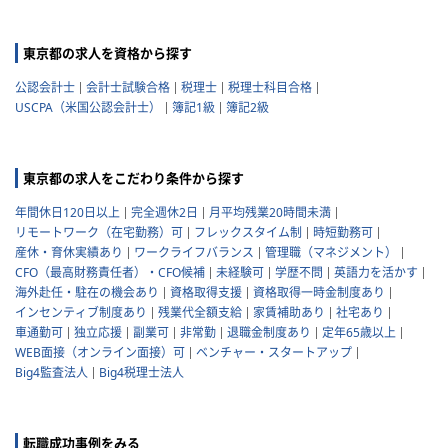
東京都の求人を資格から探す
公認会計士
会計士試験合格
税理士
税理士科目合格
USCPA（米国公認会計士）
簿記1級
簿記2級
東京都の求人をこだわり条件から探す
年間休日120日以上
完全週休2日
月平均残業20時間未満
リモートワーク（在宅勤務）可
フレックスタイム制
時短勤務可
産休・育休実績あり
ワークライフバランス
管理職（マネジメント）
CFO（最高財務責任者）・CFO候補
未経験可
学歴不問
英語力を活かす
海外赴任・駐在の機会あり
資格取得支援
資格取得一時金制度あり
インセンティブ制度あり
残業代全額支給
家賃補助あり
社宅あり
車通勤可
独立応援
副業可
非常勤
退職金制度あり
定年65歳以上
WEB面接（オンライン面接）可
ベンチャー・スタートアップ
Big4監査法人
Big4税理士法人
転職成功事例をみる