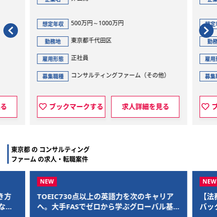
500万円～1000万円
想定年収
想定
東京都千代田区
勤務地
勤
正社員
雇用形態
雇用
コンサルティングファーム（その他）
募集職種
募集
見る
ブックマークする
求人詳細を見る
東京都 の コンサルティング
ファーム の求人・転職案件
き方
TOEIC730点以上の英語力を次のキャリア
【法
なが
へ。大手FASでゼロから学ぶグローバル基
バッ
いプロ
準のリスク管理
ンで