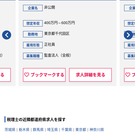
非公開
企業名
企
400万円～600万円
想定年収
想定
東京都千代田区
勤務地
勤
正社員
雇用形態
雇用
他）
監査法人（全般）
募集職種
募集
見る
ブックマークする
求人詳細を見る
税理士の近隣都道府県求人を探す
茨城県
栃木県
群馬県
埼玉県
千葉県
東京都
神奈川県