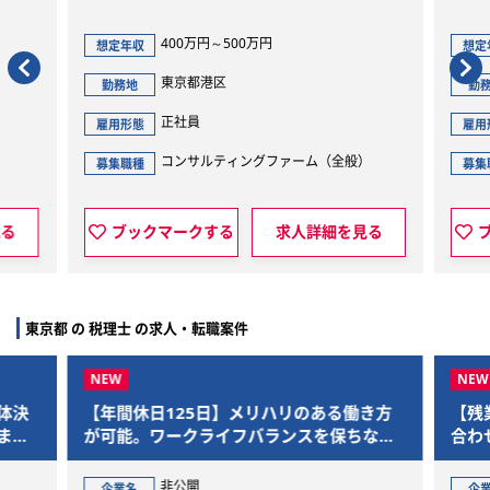
400万円～500万円
想定年収
想定
東京都港区
勤務地
勤
正社員
雇用形態
雇用
）
コンサルティングファーム（全般）
募集職種
募集
見る
ブックマークする
求人詳細を見る
東京都 の 税理士 の求人・転職案件
体決
【年間休日125日】メリハリのある働き方
【残
まで
が可能。ワークライフバランスを保ちなが
合わ
ら、M&Aを通じた社会的意義の大きいプロ
であ
ジェクトに参画できます
非公開
企業名
企