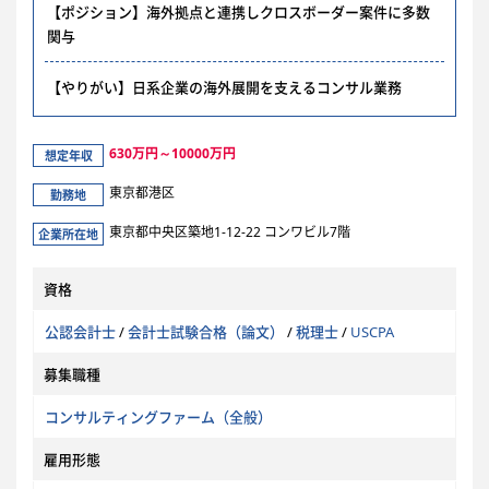
【ポジション】海外拠点と連携しクロスボーダー案件に多数
関与
【やりがい】日系企業の海外展開を支えるコンサル業務
630万円～10000万円
想定年収
東京都港区
勤務地
東京都中央区築地1-12-22 コンワビル7階
企業所在地
資格
公認会計士
/
会計士試験合格（論文）
/
税理士
/
USCPA
募集職種
コンサルティングファーム（全般）
雇用形態