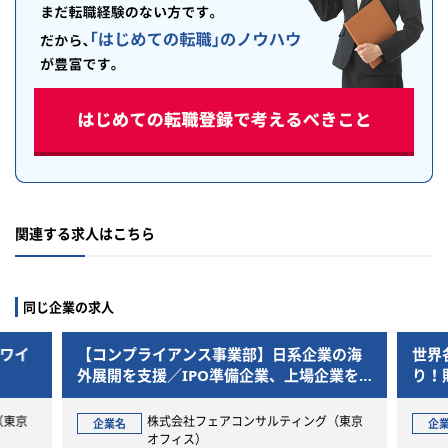
関連する求人はこちら
同じ企業の求人
ホワイ
【コンプライアンス事業部】日系企業の海
世界
外展開を支援／IPO準備企業、上場企業を
り！
中心としたクライアントに対する会計税務
業務
（東京
株式会社フェアコンサルティング（東京
企業名
企
オフィス）