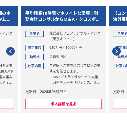
間のホ
平均残業10時間でホワイトな環境！財
【コン
Aに挑
務会計コンサルからM＆A・クロスボー
海外展
ダー案件へと挑戦できるポジション
業を中
計税務
ティング
株式会社フェアコンサルティング
企業名
企業
（東京オフィス）
630万円～10000万円
想定年収
想定年
東京都港区
勤務地
勤務
日系企業
ご経験・ご志向に応じて以下の業
仕事内容
仕事内
M&Aアド
務をお任せします。
理支援な
・M&A／トランザクション支援
ルティン
∟財務デューデリジェンス、企業
ロスボー
価値評価、PPAなど
更新日：2026年06月25日
更新日：2
て企業の
・会計アドバイザリー
割を担っ
∟IFRS導入、連結決算支援、会計
求人詳細を見る
論点整理
現地拠点
・ガバナンス、内部統制領域
イセンス
∟内部監査、内部統制構築思念
築など）
・海外プロジェクト