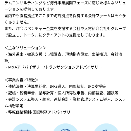
テムコンサルティングなど海外事業展開フェーズに応じた様々なソリュ
ーションを提供しております。
国内でも直営拠点でここまで海外拠点を保有する会計ファームはそう多
くありません。
また、昨今はベンチャー企業を支援する会社や人材紹介会社もグループ
で設立し、トータルにクライアントの支援をしております。
＜主なソリューション＞
・海外進出・撤退支援（市場調査、現地拠点設立、事業撤退、会社清
算）
・M&Aアドバイザリー/トランザクションアドバイザリー
＜事業内容／特徴＞
・連結決算・決算早期化、IFRS導入、内部統制、IPO支援等
・記帳・税務申告、給与計算・個人所得税申告、内部監査、翻訳等
・会計システム導入・統合、連結会計・業務管理システム導入、システ
ム構想策定
・移転価格税制/国際税務アドバイザリー