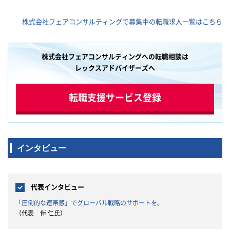
再編支援
∟海外拠点と連携したクロスボー
おけるF
ダー案件対応
株式会社フェアコンサルティングで募集中の転職求人一覧はこちら
デューデ
※初めは経験に近い領域からスタ
ートし、段階的に業務の幅を広げ
整備（グ
ていただきます。
る化、ガ
※入社時点ですべての経験がなく
株式会社フェアコンサルティングへの転職相談は
ても問題ございません。
レックスアドバイザーズへ
編、合
の支援
地法人支
転職支援サービス登録
推進
インタビュー
代表インタビュー
「圧倒的な連帯感」でグローバル戦略のサポートを。
（代表 伴 仁氏）