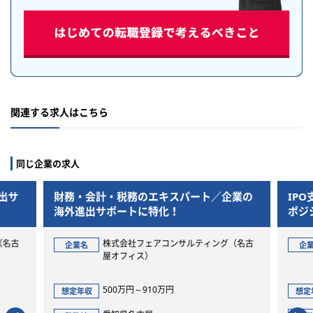
関連する求人はこちら
同じ企業の求人
財務・会計・税務のエキスパート／企業の
IPO支援、
海外進出サポートに特化！
ポジション
株式会社フェアコンサルティング（名古
株
企業名
企業名
屋オフィス）
屋
500万円～910万円
6
想定年収
想定年収