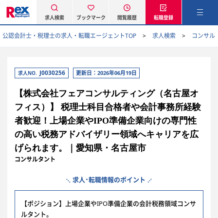
求人検索
ブックマーク
閲覧履歴
転職登録
公認会計士・税理士の求人・転職エージェントTOP
求人検索
コンサル
J0030256
更新日：2026年06月19日
求人NO.
【株式会社フェアコンサルティング（名古屋オ
フィス）】 税理士科目合格者や会計事務所経験
者歓迎！上場企業やIPO準備企業向けの専門性
の高い税務アドバイザリー領域へキャリアを広
げられます。｜愛知県・名古屋市
コンサルタント
求人･転職情報のポイント
【ポジション】上場企業やIPO準備企業の会計税務領域コンサ
ルタント。