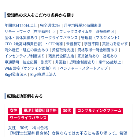
愛知県の求人をこだわり条件から探す
年間休日120日以上
完全週休2日
月平均残業20時間未満
リモートワーク（在宅勤務）可
フレックスタイム制
時短勤務可
産休・育休実績あり
ワークライフバランス
管理職（マネジメント）
CFO（最高財務責任者）・CFO候補
未経験可
学歴不問
英語力を活かす
海外赴任・駐在の機会あり
資格取得支援
資格取得一時金制度あり
インセンティブ制度あり
残業代全額支給
家賃補助あり
社宅あり
車通勤可
独立応援
副業可
非常勤
退職金制度あり
定年65歳以上
WEB面接（オンライン面接）可
ベンチャー・スタートアップ
Big4監査法人
Big4税理士法人
転職成功事例をみる
女性
税理士試験科目合格
30代
コンサルティングファーム
ワークライフバランス
女性 30代 科目合格
【税理士試験科目合格】女性ならではの不安にも寄り添って。希望