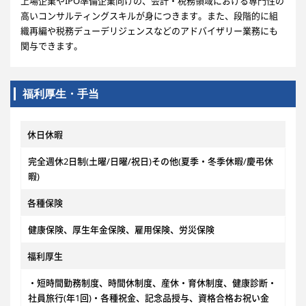
上場企業やIPO準備企業向けの、会計・税務領域における専門性の
高いコンサルティングスキルが身につきます。また、段階的に組
織再編や税務デューデリジェンスなどのアドバイザリー業務にも
関与できます。
福利厚生・手当
休日休暇
完全週休2日制(土曜/日曜/祝日)その他(夏季・冬季休暇/慶弔休
暇)
各種保険
健康保険、厚生年金保険、雇用保険、労災保険
福利厚生
・短時間勤務制度、時間休制度、産休・育休制度、健康診断・
社員旅行(年1回)・各種祝金、記念品授与、資格合格お祝い金