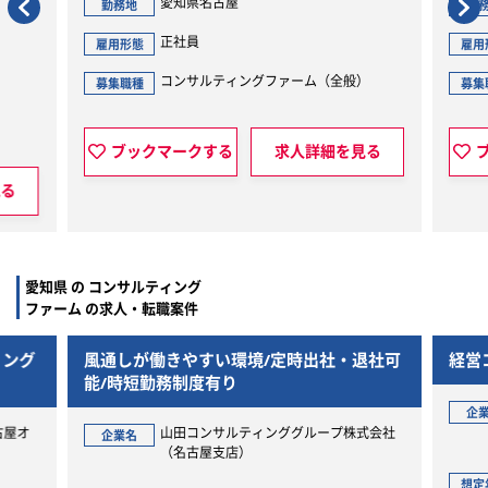
愛知県名古屋
愛
勤務地
勤務地
正社員
正
雇用形態
雇用形態
コンサルティングファーム（全般）
会
募集職種
募集職種
ブックマークする
求人詳細を見る
ブックマ
愛知県 の コンサルティング
ファーム の求人・転職案件
グ
風通しが働きやすい環境/定時出社・退社可
経営コン
能/時短勤務制度有り
企業名
オ
山田コンサルティンググループ株式会社
企業名
（名古屋支店）
想定年収