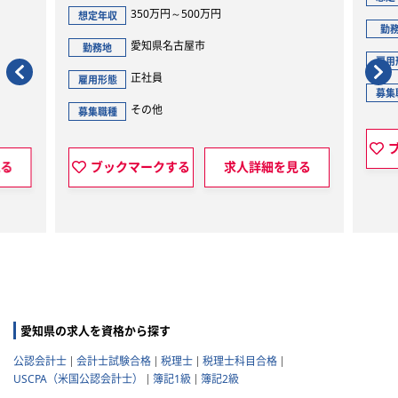
350万円～500万円
想定年収
勤務地
愛知県名古屋市
勤務地
雇用形態
正社員
雇用形態
募集職種
その他
募集職種
ブッ
ブックマークする
求人詳細を見る
愛知県の求人を資格から探す
公認会計士
会計士試験合格
税理士
税理士科目合格
USCPA（米国公認会計士）
簿記1級
簿記2級