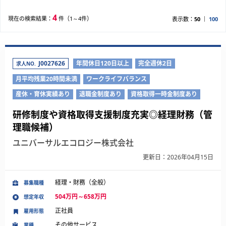
4
現在の検索結果：
件（1～4件）
表示数：
50
100
J0027626
年間休日120日以上
完全週休2日
求人NO.
月平均残業20時間未満
ワークライフバランス
産休・育休実績あり
退職金制度あり
資格取得一時金制度あり
研修制度や資格取得支援制度充実◎経理財務（管
理職候補）
ユニバーサルエコロジー株式会社
更新日：2026年04月15日
経理・財務（全般）
募集職種
504万円～658万円
想定年収
正社員
雇用形態
その他サービス
業種