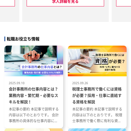
データの
税務申告書作成、年末調整、確定
求人詳細を見る
の操作・加
申告、給与計算、社保手続、月額
個人の確
変更届、入退職手続、電話対応、
が高いも
来客対応
ありませ
※経験者であっても最初から業務
・各種書類
を丸投げするといったことはあり
税・贈与
ませんのでご安心ください。
転職お役立ち情報
サポート
は、以下業
。
税、消費
務/会計業
)/月次巡
/経営アド
2025.09.10
2025.09.26
会計事務所の仕事内容とは？
税理士事務所で働くには資格
業務内容・繁忙期・必要なス
が必要？採用・仕事に直結す
使用
キルを解説！
る資格を解説
本記事の要約 本記事で説明する
本記事の要約 本記事で説明する
内容は以下のとおりです。 会計
内容は以下のとおりです。 税理
事務所の具体的な仕事内容につ
士事務所で働く際に有利な資格
いて 会計事務所の1年の流れと
とその特徴 税理士事務所の仕事