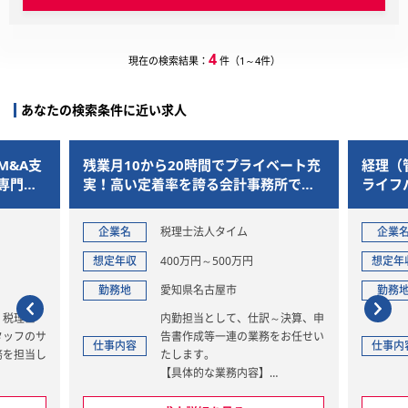
4
現在の検索結果：
件（1～4件）
あなたの検索条件に近い求人
M&A支
残業月10から20時間でプライベート充
経理（
専門性
実！高い定着率を誇る会計事務所での
ライフ
バックオフィス業務
企業名
税理士法人タイム
企業
想定年収
400万円～500万円
想定年
勤務地
愛知県名古屋市
勤務
・税理士
内勤担当として、仕訳～決算、申
タッフのサ
告書作成等一連の業務をお任せい
仕事内容
仕事内
務を担当し
たします。
【具体的な業務内容】
の入力)や
仕訳入力～月次決算、年次決算、