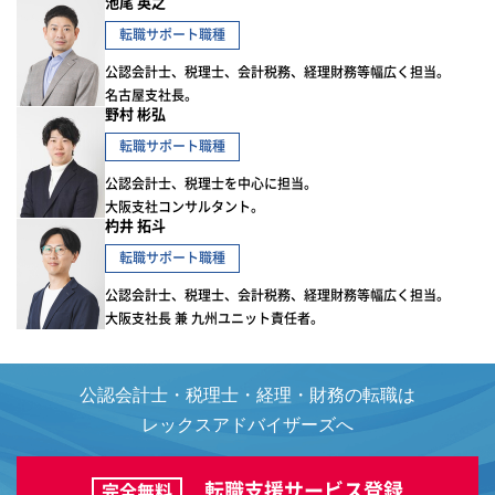
池尾 英之
転職サポート職種
公認会計士、税理士、会計税務、経理財務等幅広く担当。
名古屋支社長。
野村 彬弘
転職サポート職種
公認会計士、税理士を中心に担当。
大阪支社コンサルタント。
杓井 拓斗
転職サポート職種
公認会計士、税理士、会計税務、経理財務等幅広く担当。
大阪支社長 兼 九州ユニット責任者。
公認会計士・税理士・経理・財務の転職は
レックスアドバイザーズへ
転職支援サービス登録
完全無料