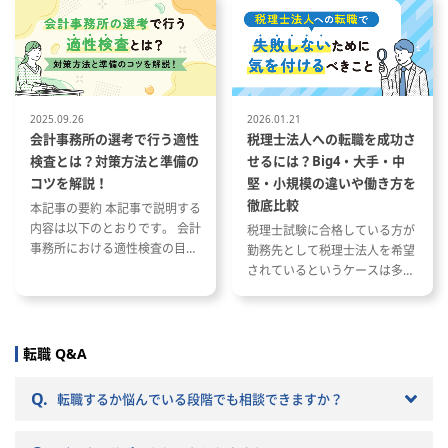
繁忙期について 会計事務所で働
内容と資格が与える影響 資格や
く際に役立つ資格や経験につい
スキルを活かした税理士事務所
て
への転職成功事例
2025.09.26
2026.01.21
会計事務所の選考で行う適性
税理士法人への転職を成功さ
検査とは？対策方法と準備の
せるには？Big4・大手・中
コツを解説！
堅・小規模の違いや働き方を
徹底比較
本記事の要約 本記事で説明する
内容は以下のとおりです。 会計
税理士試験に合格している方が
事務所における適性検査の目的
勤務先として税理士法人を希望
と種類 適性検査で出題される内
されているというケースは多い
容 適性検査の効果的な対策方法
と思います。 ただし、税理士法
人と一口に言っても、法人の規
模や抱えているクライアントな
どによって税理士法人ごとに大
転職 Q&A
きく違いがあります。 自分のキ
ャリアプランに応じて自分に合
Q.
転職するか悩んでいる段階でも相談できますか？
った税理士法人を選ぶことが非
常に重要です。 自分に合わない