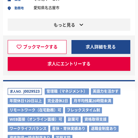
愛知県名古屋市
勤務地
もっと見る
ブックマークする
求人詳細を見る
求人にエントリーする
J0029523
管理職（マネジメント）
英語力を活かす
求人NO.
年間休日120日以上
完全週休2日
月平均残業20時間未満
リモートワーク（在宅勤務）可
フレックスタイム制
WEB面接（オンライン面接）可
副業可
資格取得支援
ワークライフバランス
産休・育休実績あり
退職金制度あり
資格取得一時金制度あり
学歴不問