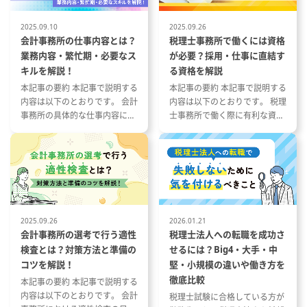
・
抽
2025.09.10
2025.09.26
会計事務所の仕事内容とは？
税理士事務所で働くには資格
業務内容・繁忙期・必要なス
が必要？採用・仕事に直結す
キルを解説！
る資格を解説
本記事の要約 本記事で説明する
本記事の要約 本記事で説明する
内容は以下のとおりです。 会計
内容は以下のとおりです。 税理
事務所の具体的な仕事内容につ
士事務所で働く際に有利な資格
いて 会計事務所の1年の流れと
とその特徴 税理士事務所の仕事
繁忙期について 会計事務所で働
内容と資格が与える影響 資格や
く際に役立つ資格や経験につい
スキルを活かした税理士事務所
て
への転職成功事例
2025.09.26
2026.01.21
会計事務所の選考で行う適性
税理士法人への転職を成功さ
検査とは？対策方法と準備の
せるには？Big4・大手・中
コツを解説！
堅・小規模の違いや働き方を
徹底比較
本記事の要約 本記事で説明する
内容は以下のとおりです。 会計
税理士試験に合格している方が