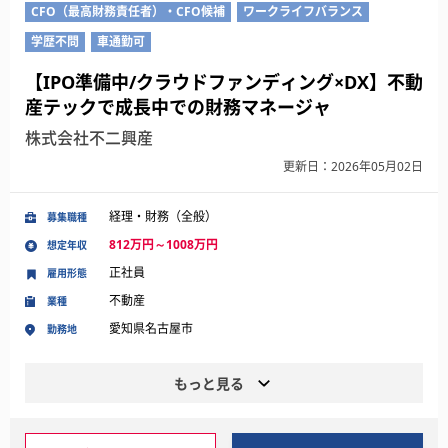
CFO（最高財務責任者）・CFO候補
ワークライフバランス
学歴不問
車通勤可
【IPO準備中/クラウドファンディング×DX】不動
産テックで成長中での財務マネージャ
株式会社不二興産
更新日：2026年05月02日
経理・財務（全般）
募集職種
812万円～1008万円
想定年収
正社員
雇用形態
不動産
業種
愛知県名古屋市
勤務地
もっと見る