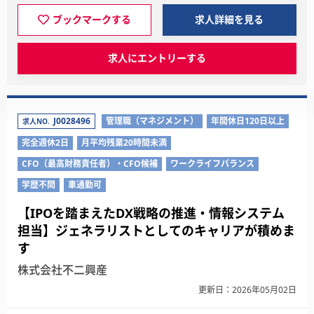
ブックマークする
求人詳細を見る
求人にエントリーする
J0028496
管理職（マネジメント）
年間休日120日以上
求人NO.
完全週休2日
月平均残業20時間未満
CFO（最高財務責任者）・CFO候補
ワークライフバランス
学歴不問
車通勤可
【IPOを踏まえたDX戦略の推進・情報システム
担当】ジェネラリストとしてのキャリアが積めま
す
株式会社不二興産
更新日：2026年05月02日