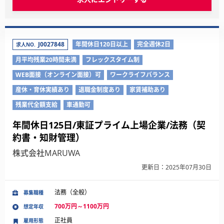
J0027848
年間休日120日以上
完全週休2日
求人NO.
月平均残業20時間未満
フレックスタイム制
WEB面接（オンライン面接）可
ワークライフバランス
産休・育休実績あり
退職金制度あり
家賃補助あり
残業代全額支給
車通勤可
年間休日125日/東証プライム上場企業/法務（契
約書・知財管理）
株式会社MARUWA
更新日：2025年07月30日
法務（全般）
募集職種
700万円～1100万円
想定年収
正社員
雇用形態