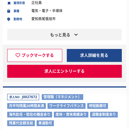
正社員
雇用形態
電気・電子・半導体
業種
愛知県尾張旭市
勤務地
もっと見る
ブックマークする
求人詳細を見る
求人にエントリーする
J0027672
管理職（マネジメント）
求人NO.
月平均残業20時間未満
ワークライフバランス
時短勤務可
海外赴任・駐在の機会あり
産休・育休実績あり
退職金制度あり
残業代全額支給
車通勤可