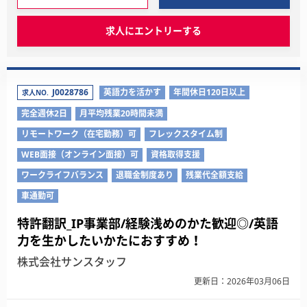
求人にエントリーする
J0028786
英語力を活かす
年間休日120日以上
求人NO.
完全週休2日
月平均残業20時間未満
リモートワーク（在宅勤務）可
フレックスタイム制
WEB面接（オンライン面接）可
資格取得支援
ワークライフバランス
退職金制度あり
残業代全額支給
車通勤可
特許翻訳_IP事業部/経験浅めのかた歓迎◎/英語
力を生かしたいかたにおすすめ！
株式会社サンスタッフ
更新日：2026年03月06日