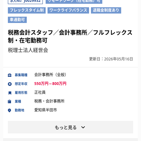
J0029932
リモートワーク（在宅勤務）可
求人NO.
フレックスタイム制
ワークライフバランス
退職金制度あり
車通勤可
税務会計スタッフ／会計事務所／フルフレックス
制・在宅勤務可
税理士法人経世会
更新日：2026年05月16日
会計事務所（全般）
募集職種
550万円～800万円
想定年収
正社員
雇用形態
税務・会計事務所
業種
愛知県半田市
勤務地
もっと見る