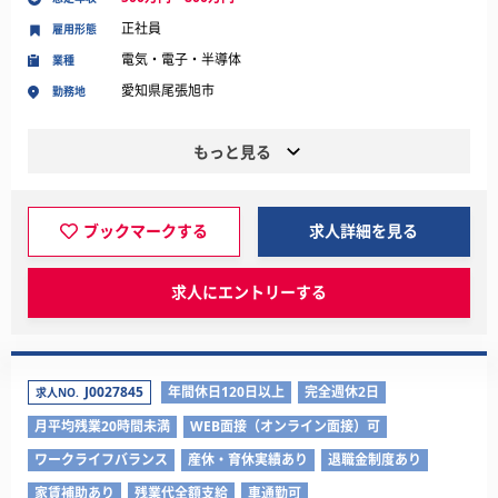
正社員
雇用形態
電気・電子・半導体
業種
愛知県尾張旭市
勤務地
もっと見る
ブックマークする
求人詳細を見る
求人にエントリーする
J0027845
年間休日120日以上
完全週休2日
求人NO.
月平均残業20時間未満
WEB面接（オンライン面接）可
ワークライフバランス
産休・育休実績あり
退職金制度あり
家賃補助あり
残業代全額支給
車通勤可