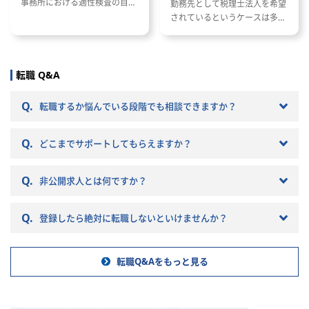
事務所における適性検査の目的
勤務先として税理士法人を希望
と種類 適性検査で出題される内
されているというケースは多い
容 適性検査の効果的な対策方法
と思います。 ただし、税理士法
人と一口に言っても、法人の規
模や抱えているクライアントな
どによって税理士法人ごとに大
転職 Q&A
きく違いがあります。 自分のキ
ャリアプランに応じて自分に合
Q.
転職するか悩んでいる段階でも相談できますか？
った税理士法人を選ぶことが非
常に重要です。 自分に合わない
Q.
税理士法人を選ぶとこんな筈で
どこまでサポートしてもらえますか？
はなかったと転職で失敗する原
因になりかねません。 以下では
Q.
非公開求人とは何ですか？
税理士法人の特徴や税理士法人
への転職の注意点などを記載し
ていきますので参考にしてくだ
Q.
登録したら絶対に転職しないといけませんか？
さい。
転職Q&Aをもっと見る