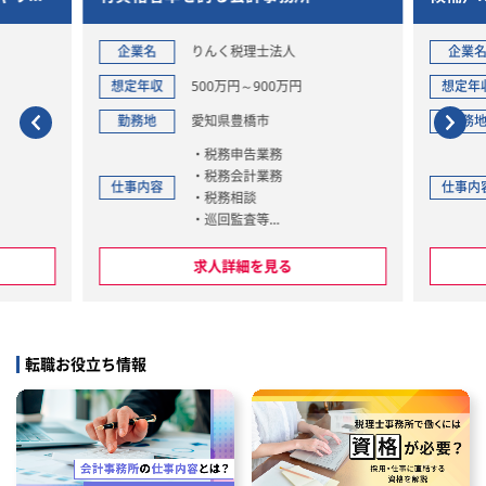
組織へと再設計
企業名
りんく税理士法人
企業名
ア
想定年収
500万円～900万円
想定年収
40
勤務地
愛知県豊橋市
勤務地
愛
・税務申告業務
■
・税務会計業務
経
仕事内容
仕事内容
・税務相談
ロ
・巡回監査等
す
・相続・事業承継
・人事・労務
■
求人詳細を見る
求
◆
・
応
決
転職お役立ち情報
・
対
連
◆
・
事