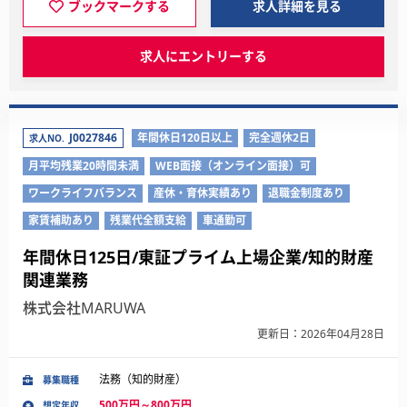
ブックマークする
求人詳細を見る
求人にエントリーする
J0027846
年間休日120日以上
完全週休2日
求人NO.
月平均残業20時間未満
WEB面接（オンライン面接）可
ワークライフバランス
産休・育休実績あり
退職金制度あり
家賃補助あり
残業代全額支給
車通勤可
年間休日125日/東証プライム上場企業/知的財産
関連業務
株式会社MARUWA
更新日：2026年04月28日
法務（知的財産）
募集職種
500万円～800万円
想定年収