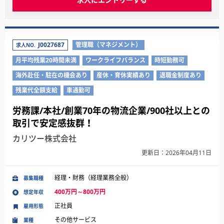
J0027687
管理職（マネジメント）
求人NO.
月平均残業20時間未満
ワークライフバランス
時短勤務可
海外赴任・駐在の機会あり
産休・育休実績あり
退職金制度あり
残業代全額支給
車通勤可
労務課/本社/創業70年の物流企業/900社以上との
取引で安定感抜群！
カリツー株式会社
更新日：2026年04月11日
経理・財務（経理業務全般）
募集職種
400万円～800万円
想定年収
正社員
雇用形態
その他サービス
業種