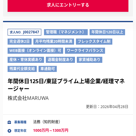
求人にエントリーする
J0027847
管理職（マネジメント）
年間休日120日以上
求人NO.
完全週休2日
月平均残業20時間未満
フレックスタイム制
WEB面接（オンライン面接）可
ワークライフバランス
産休・育休実績あり
退職金制度あり
家賃補助あり
残業代全額支給
車通勤可
年間休日125日/東証プライム上場企業/経理マネ
ージャー
株式会社MARUWA
更新日：2026年04月28日
法務（知的財産）
募集職種
1000万円～1300万円
想定年収