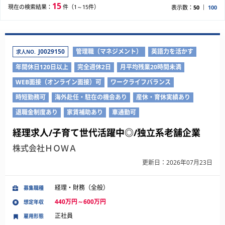
15
現在の検索結果：
件（1～15件）
表示数：
50
100
J0029150
管理職（マネジメント）
英語力を活かす
求人NO.
年間休日120日以上
完全週休2日
月平均残業20時間未満
WEB面接（オンライン面接）可
ワークライフバランス
時短勤務可
海外赴任・駐在の機会あり
産休・育休実績あり
退職金制度あり
家賃補助あり
車通勤可
経理求人/子育て世代活躍中◎/独立系老舗企業
株式会社ＨＯＷＡ
更新日：2026年07月23日
経理・財務（全般）
募集職種
440万円～600万円
想定年収
正社員
雇用形態