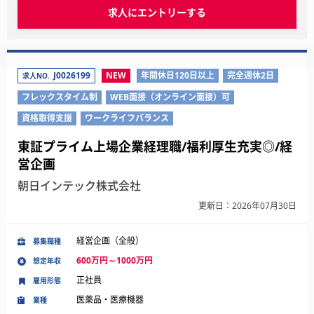
求人にエントリーする
J0026199
NEW
年間休日120日以上
完全週休2日
求人NO.
フレックスタイム制
WEB面接（オンライン面接）可
資格取得支援
ワークライフバランス
東証プライム上場企業経理職/福利厚生充実◎/経
営企画
朝日インテック株式会社
更新日：2026年07月30日
経営企画（全般）
募集職種
600万円～1000万円
想定年収
正社員
雇用形態
医薬品・医療機器
業種