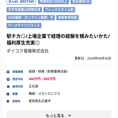
J0027349
年間休日120日以上
完全週休2日
求人NO.
月平均残業20時間未満
フレックスタイム制
WEB面接（オンライン面接）可
資格取得支援
ワークライフバランス
駅チカ◎/上場企業で経理の経験を積みたいかた/
福利厚生充実◎
ダイコク電機株式会社
更新日：2026年04月30日
経理・財務（財務業務全般）
募集職種
400万円～600万円
想定年収
正社員
雇用形態
機械・メカトロニクス
業種
愛知県名古屋市
勤務地
もっと見る