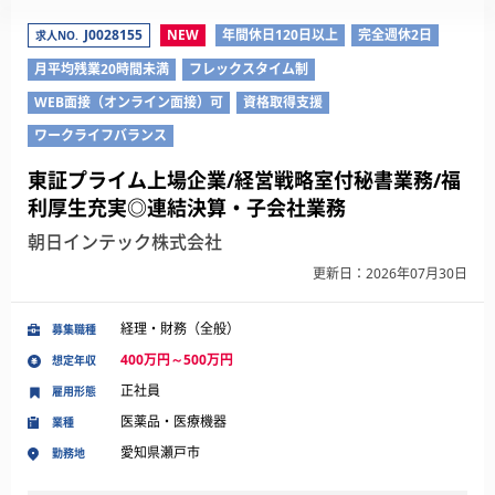
J0028155
NEW
年間休日120日以上
完全週休2日
求人NO.
月平均残業20時間未満
フレックスタイム制
WEB面接（オンライン面接）可
資格取得支援
ワークライフバランス
東証プライム上場企業/経営戦略室付秘書業務/福
利厚生充実◎連結決算・子会社業務
朝日インテック株式会社
更新日：2026年07月30日
経理・財務（全般）
募集職種
400万円～500万円
想定年収
正社員
雇用形態
医薬品・医療機器
業種
愛知県瀬戸市
勤務地