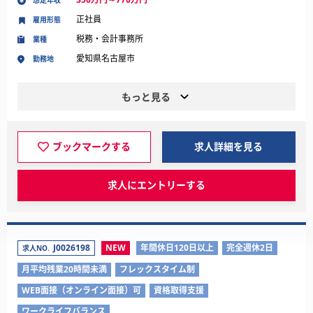
想定年収
正社員
雇用形態
税務・会計事務所
業種
愛知県名古屋市
勤務地
もっと見る
ブックマークする
求人詳細を見る
求人にエントリーする
J0026198
NEW
年間休日120日以上
完全週休2日
求人NO.
月平均残業20時間未満
フレックスタイム制
WEB面接（オンライン面接）可
資格取得支援
ワークライフバランス