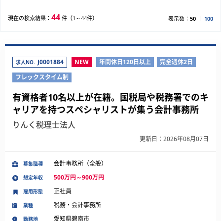
44
現在の検索結果：
件（1～44件）
表示数：
50
100
J0001884
NEW
年間休日120日以上
完全週休2日
求人NO.
フレックスタイム制
有資格者10名以上が在籍。国税局や税務署でのキ
ャリアを持つスペシャリストが集う会計事務所
りんく税理士法人
更新日：2026年08月07日
会計事務所（全般）
募集職種
500万円～900万円
想定年収
正社員
雇用形態
税務・会計事務所
業種
愛知県碧南市
勤務地