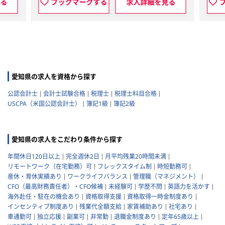
見る
ブックマークする
求人詳細を見る
愛知県の求人を資格から探す
公認会計士
会計士試験合格
税理士
税理士科目合格
USCPA（米国公認会計士）
簿記1級
簿記2級
愛知県の求人をこだわり条件から探す
年間休日120日以上
完全週休2日
月平均残業20時間未満
リモートワーク（在宅勤務）可
フレックスタイム制
時短勤務可
産休・育休実績あり
ワークライフバランス
管理職（マネジメント）
CFO（最高財務責任者）・CFO候補
未経験可
学歴不問
英語力を活かす
海外赴任・駐在の機会あり
資格取得支援
資格取得一時金制度あり
インセンティブ制度あり
残業代全額支給
家賃補助あり
社宅あり
車通勤可
独立応援
副業可
非常勤
退職金制度あり
定年65歳以上