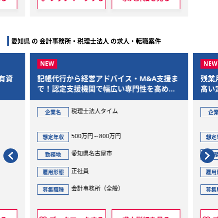
愛知県 の 会計事務所・税理士法人 の求人・転職案件
有資
記帳代行から経営アドバイス・M&A支援ま
残業
で！認定支援機関で幅広い専門性を高めま
高い
せんか
フィ
税理士法人タイム
企業名
企
500万円～800万円
想定年収
想定
愛知県名古屋市
勤務地
勤
正社員
雇用形態
雇用
会計事務所（全般）
募集職種
募集