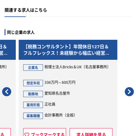
関連する求人はこちら
同じ企業の求人
日＆
【税務コンサルタント】年間休日127日＆
営支
フルフレックス！未経験から幅広い経営支
援スキルが身につく環境◎
務所）
税理士法人Bricks＆UK（名古屋事務所）
企業名
336万円～600万円
想定年収
愛知県名古屋市
勤務地
正社員
雇用形態
会計事務所（全般）
募集職種
見る
ブックマークする
求人詳細を見る