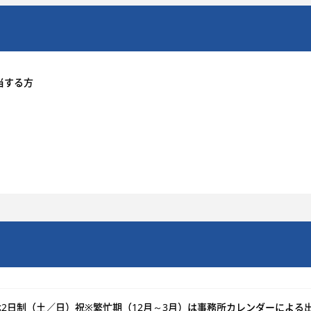
当する方
休2日制（土／日）祝※繁忙期（12月～3月）は事務所カレンダーによる