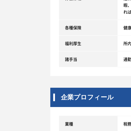
暇
れ
各種保険
健
福利厚生
所
諸手当
通
企業プロフィール
業種
税