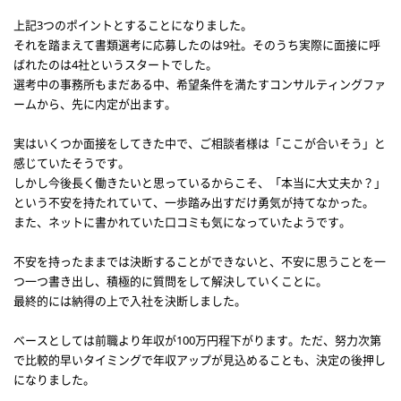
上記3つのポイントとすることになりました。
それを踏まえて書類選考に応募したのは9社。そのうち実際に面接に呼
ばれたのは4社というスタートでした。
選考中の事務所もまだある中、希望条件を満たすコンサルティングファ
ームから、先に内定が出ます。
実はいくつか面接をしてきた中で、ご相談者様は「ここが合いそう」と
感じていたそうです。
しかし今後長く働きたいと思っているからこそ、「本当に大丈夫か？」
という不安を持たれていて、一歩踏み出すだけ勇気が持てなかった。
また、ネットに書かれていた口コミも気になっていたようです。
不安を持ったままでは決断することができないと、不安に思うことを一
つ一つ書き出し、積極的に質問をして解決していくことに。
最終的には納得の上で入社を決断しました。
ベースとしては前職より年収が100万円程下がります。ただ、努力次第
で比較的早いタイミングで年収アップが見込めることも、決定の後押し
になりました。