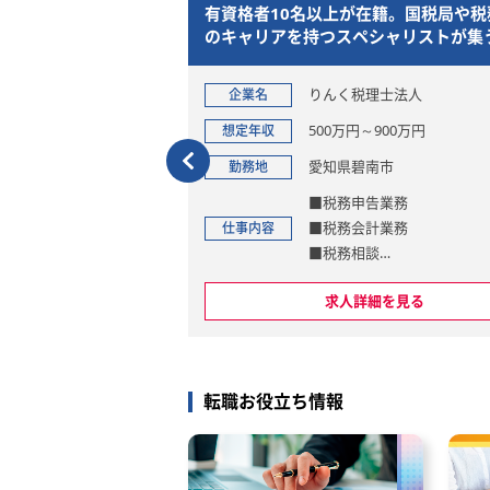
者歓迎！上場企業向け
有資格者10名以上が在籍。国税局や税
取得支援＆リモート可
のキャリアを持つスペシャリストが集
事務所
トラスト
りんく税理士法人
企業名
000万円
500万円～900万円
想定年収
田区
愛知県碧南市
勤務地
業務
■税務申告業務
書の作成、チェック
■税務会計業務
仕事内容
■税務相談
業や業務の難易度は、ス
■巡回監査等
を見る
求人詳細を見る
望を考慮して決定しま
■相続・事業承継
■人事・労務
ステム 単体納税：達人
算：ＴＫＣ
転職お役立ち情報
ントの95％が上場会社と
プ会社です。
、給与計算、年末調整な
請け負っていません。