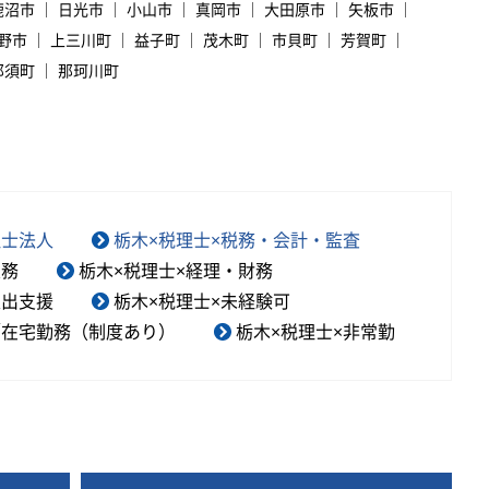
鹿沼市
日光市
小山市
真岡市
大田原市
矢板市
野市
上三川町
益子町
茂木町
市貝町
芳賀町
那須町
那珂川町
理士法人
栃木×税理士×税務・会計・監査
業務
栃木×税理士×経理・財務
進出支援
栃木×税理士×未経験可
／在宅勤務（制度あり）
栃木×税理士×非常勤