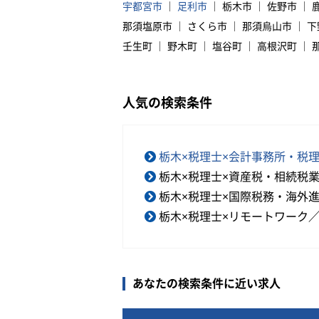
宇都宮市
足利市
栃木市
佐野市
那須塩原市
さくら市
那須烏山市
下
壬生町
野木町
塩谷町
高根沢町
人気の検索条件
栃木×税理士×会計事務所・税
栃木×税理士×資産税・相続税
栃木×税理士×国際税務・海外
栃木×税理士×リモートワーク
あなたの検索条件に近い求人