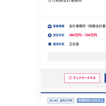
大竹税務会計事務所
会計事務所（税務会計業
募集職種
380万円～700万円
想定年収
正社員
雇用形態
ブックマークする
J0023199
年間休日120日以上
求人NO.