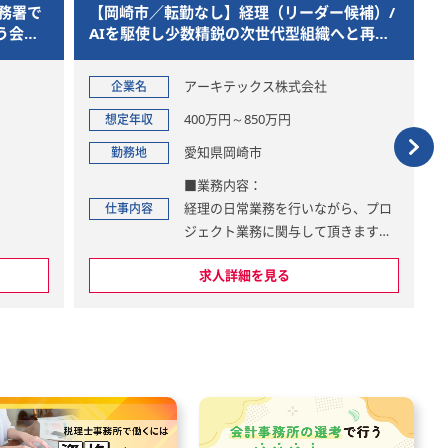
務署で
【岡崎市／転勤なし】経理（リーダー候補）/
う会計
AIを駆使し少数精鋭の次世代型組織へと再設
計
アーキテックス株式会社
企業名
400万円～850万円
想定年収
愛知県岡崎市
勤務地
■業務内容：
経理の日常業務を行いながら、プロ
仕事内容
ジェクト業務に関与して頂きます。
求人詳細を見る
■業務詳細：
◆日常業務
・日次仕訳、月次・期末決算対
応 ・子会社経理・決算 ・連結決
算
・債権管理 ・債務管理 ・税務対
応 ・各事業部（他拠点）との連携
業務