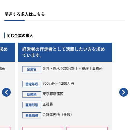
関連する求人はこちら
同じ企業の求人
走者として活躍したい方を求め
経営者の伴走者として活躍
ています。
金井・鈴木 公認会計士・税理士事務所
金井・鈴木 公認会計
企業名
700万円～1200万円
700万円～1200万円
想定年収
東京都新宿区
東京都新宿区
勤務地
正社員
正社員
雇用形態
会計事務所（全般）
会計事務所（全般）
募集職種