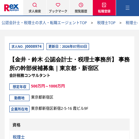
求人検索
ブックマーク
閲覧履歴
転職登録
公認会計士・税理士の求人・転職エージェントTOP
税理士TOP
税理士
J0008974
更新日：2026年07月03日
求人NO.
【金井・鈴木 公認会計士・税理士事務所】 事務
所の幹部候補募集｜東京都・新宿区
会計税務コンサルタント
500万円～1000万円
想定年収
東京都新宿区
勤務地
東京都新宿区新宿2-5-16 霞ビル9F
企業所在地
資格
税理士