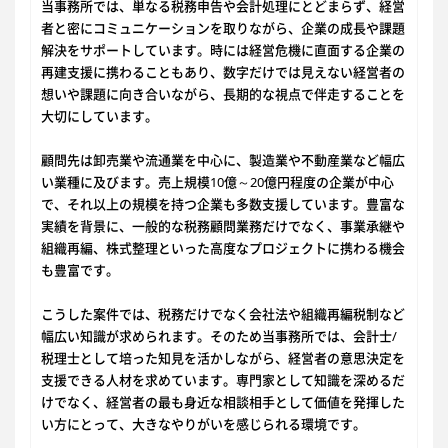
当事務所では、単なる税務申告や会計処理にとどまらず、経営
者と密にコミュニケーションを取りながら、企業の成長や課題
解決をサポートしています。時には経営危機に直面する企業の
再建支援に携わることもあり、数字だけでは見えない経営者の
想いや課題に向き合いながら、長期的な視点で伴走することを
大切にしています。
顧問先は卸売業や流通業を中心に、製造業や不動産業など幅広
い業種に及びます。売上規模10億～20億円程度の企業が中心
で、それ以上の規模を持つ企業も多数支援しています。豊富な
実績を背景に、一般的な税務顧問業務だけでなく、事業承継や
組織再編、株式整理といった高度なプロジェクトに携わる機会
も豊富です。
こうした案件では、税務だけでなく会社法や組織再編税制など
幅広い知識が求められます。そのため当事務所では、会計士/
税理士として培った知見を活かしながら、経営者の意思決定を
支援できる人材を求めています。専門家として知識を深めるだ
けでなく、経営者の最も身近な相談相手として価値を発揮した
い方にとって、大きなやりがいを感じられる環境です。