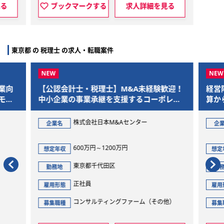
マークする
求人詳細を見る
ブックマークする
東京都 の 税理士 の求人・転職案件
【公認会計士・税理士】M&A未経験歓迎！
経営陣と伴走す
中小企業の事業承継を支援するコーポレー
算からグループ
トアドバイザー
を一気通貫で担
株式会社日本M&Aセンター
株式会社
企業名
企業名
600万円～1200万円
800万
想定年収
想定年収
東京都千代田区
東京都
勤務地
勤務地
正社員
正社員
雇用形態
雇用形態
コンサルティングファーム（その他）
経理・
募集職種
募集職種