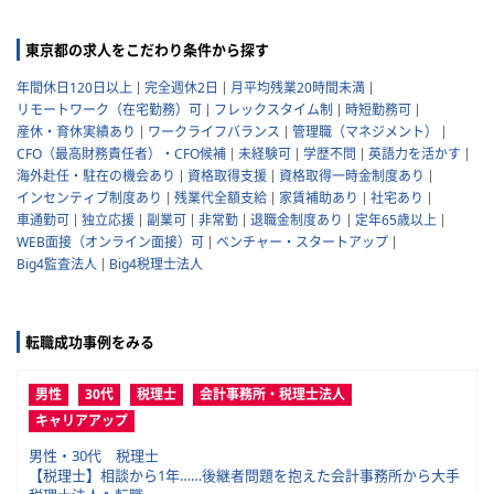
東京都の求人をこだわり条件から探す
年間休日120日以上
完全週休2日
月平均残業20時間未満
リモートワーク（在宅勤務）可
フレックスタイム制
時短勤務可
産休・育休実績あり
ワークライフバランス
管理職（マネジメント）
CFO（最高財務責任者）・CFO候補
未経験可
学歴不問
英語力を活かす
海外赴任・駐在の機会あり
資格取得支援
資格取得一時金制度あり
インセンティブ制度あり
残業代全額支給
家賃補助あり
社宅あり
車通勤可
独立応援
副業可
非常勤
退職金制度あり
定年65歳以上
WEB面接（オンライン面接）可
ベンチャー・スタートアップ
Big4監査法人
Big4税理士法人
転職成功事例をみる
男性
30代
税理士
会計事務所・税理士法人
キャリアアップ
男性・30代 税理士
【税理士】相談から1年……後継者問題を抱えた会計事務所から大手