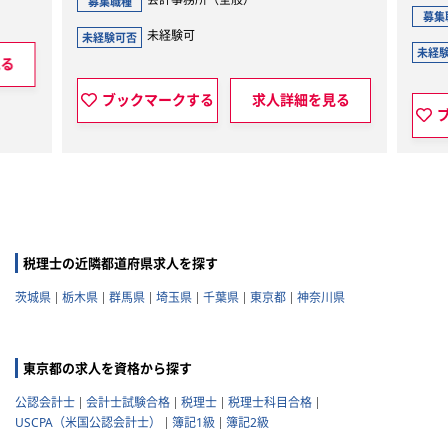
募集職種
会
募集職種
未経験可
未経験可否
未
未経験可否
ブックマークする
求人詳細を見る
ブックマ
税理士の近隣都道府県求人を探す
茨城県
栃木県
群馬県
埼玉県
千葉県
東京都
神奈川県
東京都の求人を資格から探す
公認会計士
会計士試験合格
税理士
税理士科目合格
USCPA（米国公認会計士）
簿記1級
簿記2級