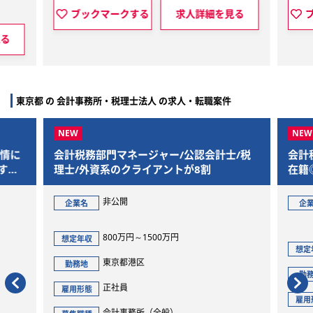
ブックマークする
求人詳細を見る
ブックマーク
東京都 の 会計事務所・税理士法人 の求人・転職案件
会計税務部門マネージャー/公認会計士/税
会計税務アシ
理士/外資系のクライアントが8割
在籍◎英語
非公開
グ
企業名
企業名
ル
800万円～1500万円
想定年収
4
想定年収
東京都港区
勤務地
東
勤務地
正社員
雇用形態
正
雇用形態
会計事務所（全般）