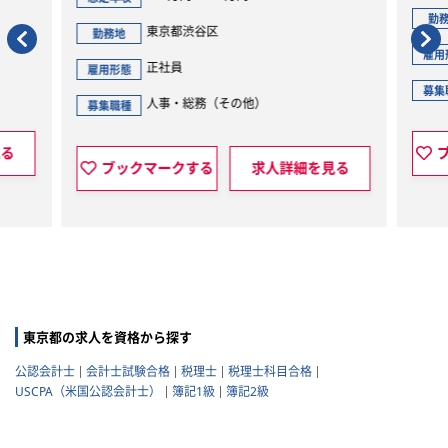
勤
東京都渋谷区
勤務地
雇用
正社員
雇用形態
募集
人事・総務（その他）
募集職種
見る
ブックマークする
求人詳細を見る
東京都の求人を資格から探す
公認会計士
会計士試験合格
税理士
税理士科目合格
USCPA（米国公認会計士）
簿記1級
簿記2級