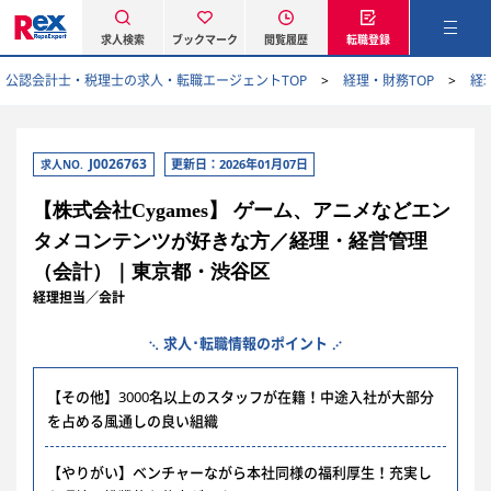
求人検索
ブックマーク
閲覧履歴
転職登録
公認会計士・税理士の求人・転職エージェントTOP
経理・財務TOP
経
J0026763
更新日：2026年01月07日
求人NO.
【株式会社Cygames】 ゲーム、アニメなどエン
タメコンテンツが好きな方／経理・経営管理
（会計）｜東京都・渋谷区
経理担当／会計
求人･転職情報のポイント
【その他】3000名以上のスタッフが在籍！中途入社が大部分
を占める風通しの良い組織
【やりがい】ベンチャーながら本社同様の福利厚生！充実し