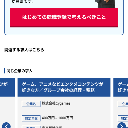
関連する求人はこちら
同じ企業の求人
ツが
ゲーム、アニメなどエンタメコンテンツが
ゲー
好きな方／グループ会社の経理・税務
好き
株式会社Cygames
企業名
企
400万円～1000万円
想定年収
想定