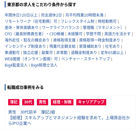
東京都の求人をこだわり条件から探す
年間休日120日以上
完全週休2日
月平均残業20時間未満
リモートワーク（在宅勤務）可
フレックスタイム制
時短勤務可
産休・育休実績あり
ワークライフバランス
管理職（マネジメント）
CFO（最高財務責任者）・CFO候補
未経験可
学歴不問
英語力を活かす
海外赴任・駐在の機会あり
資格取得支援
資格取得一時金制度あり
インセンティブ制度あり
残業代全額支給
家賃補助あり
社宅あり
車通勤可
独立応援
副業可
非常勤
退職金制度あり
定年65歳以上
WEB面接（オンライン面接）可
ベンチャー・スタートアップ
Big4監査法人
Big4税理士法人
転職成功事例をみる
簿記
30代
男性
経理・財務
キャリアアップ
男性 30代前半 簿記2級
【経理】スキルアップとマネジメント経験を求めて。上場孫会社か
らIPO企業へ