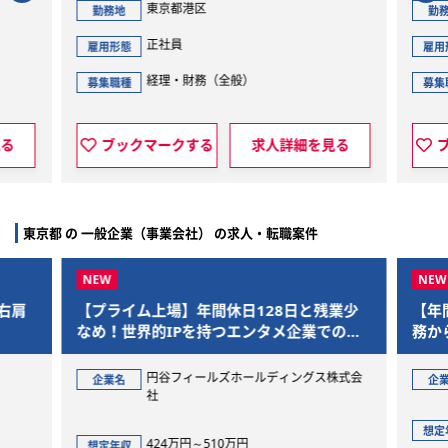
東京都港区
勤務地
勤
正社員
雇用形態
雇用
経理・財務（全般）
募集職種
募集
見る
ブックマークする
求人詳細を見る
東京都 の 一般企業（事業会社） の求人・転職案件
右肩
【プライム上場】年間休日128日と残業少
【年
なめ！世界的IPを持つエンタメ企業での給
務か
与労務担当
部門
円谷フィールズホールディングス株式会
企業名
企
社
想定
424万円～510万円
想定年収