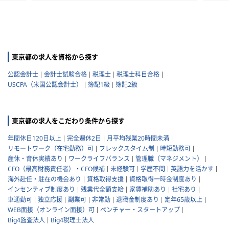
東京都の求人を資格から探す
公認会計士
会計士試験合格
税理士
税理士科目合格
USCPA（米国公認会計士）
簿記1級
簿記2級
東京都の求人をこだわり条件から探す
年間休日120日以上
完全週休2日
月平均残業20時間未満
リモートワーク（在宅勤務）可
フレックスタイム制
時短勤務可
産休・育休実績あり
ワークライフバランス
管理職（マネジメント）
CFO（最高財務責任者）・CFO候補
未経験可
学歴不問
英語力を活かす
海外赴任・駐在の機会あり
資格取得支援
資格取得一時金制度あり
インセンティブ制度あり
残業代全額支給
家賃補助あり
社宅あり
車通勤可
独立応援
副業可
非常勤
退職金制度あり
定年65歳以上
WEB面接（オンライン面接）可
ベンチャー・スタートアップ
Big4監査法人
Big4税理士法人