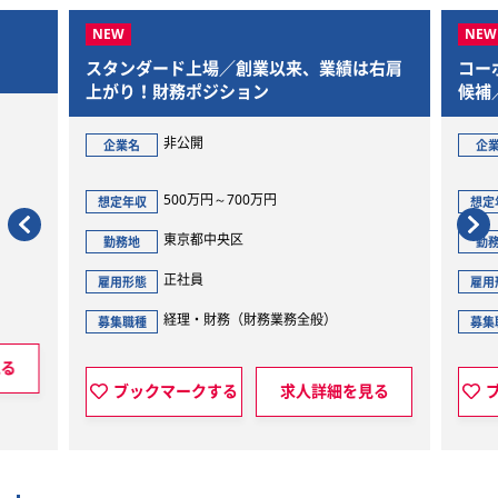
、業績は右肩
コーポレート部門/経理財務チームリーダー
候補／再エネ事業会社／SPC・プロジェク
トファイナンス・管理体制高度化
非公開
企業名
630万円～1250万円
想定年収
東京都千代田区
勤務地
正社員
雇用形態
全般）
経理・財務（全般）
募集職種
人詳細を見る
ブックマークする
求人詳細を見る