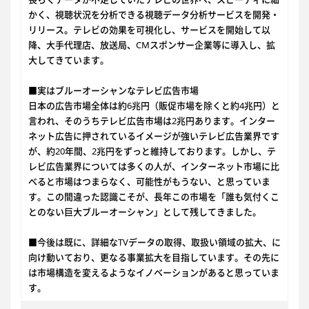
かく、視聴状況を分析できる視聴データ分析サービスを開発・
リリース。テレビの効果を可視化し、サービスを開始して以
降、大手代理店、放送局、CMスポンサー企業等に導入し、拡
大してきています。
■実はブルーオーシャンなテレビ広告市場
日本の広告市場全体は約6兆円（販促市場を除くと約4兆円）と
言われ、そのうちテレビ広告市場は2兆円あります。インター
ネット広告に押されているイメージが強いテレビ広告業界です
が、約20年間、2兆円をずっと維持しております。しかし、テ
レビ広告業界については多くの人が、インターネット市場に比
べると市場はつまらなく、可能性がもうない、と思っていま
す。この間違った認識こそが、長年この市場を「誰も気付くこ
とのない巨大ブルーオーシャン」として残してきました。
■今後は既に、詳細なTVデータの取得、取扱い領域の拡大、に
向け動いており、更なる事業拡大を目指しています。その先に
は市場構造を変えるようなイノベーションがあると思っていま
す。