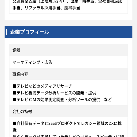
交通費全支給（上限月3万円）、出産一時手当、全社目標達成
手当、リファラル採用手当、慶弔手当
企業プロフィール
業種
マーケティング・広告
事業内容
■テレビなどのメディアリサーチ
■テレビ視聴データ分析サービスの開発・提供
■テレビＣＭの効果測定調査・分析ツールの提供 など
会社の特徴
■自社保有データとSaaSプロダクトでレガシー領域のDXに挑
戦
長らくデータが不足していたテレビの世界へ、スピーディに細