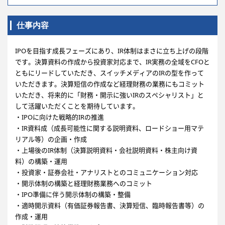
仕事内容
IPOを目指す成長フェーズにあり、IR体制はまさに立ち上げの段階
です。決算資料の作成から投資家対応まで、IR実務の全域をCFOと
ともにリードしていただき、スイッチメディアのIRの型を作って
いただきます。決算短信の作成など経理財務の業務にもコミット
いただき、将来的に「財務・開示に強いIRのスペシャリスト」と
して活躍いただくことを期待しています。
・IPOに向けた戦略的IRの推進
・IR資料成（成長可能性に関する説明資料、ロードショー用マテ
リアル等）の企画・作成
・上場後のIR体制（決算説明資料・会社説明資料・株主向け資
料）の構築・運用
・投資家・証券会社・アナリストとのコミュニケーション対応
・開示体制の構築と経理財務業務へのコミット
・IPO準備に伴う開示体制の構築・整備
・適時開示資料（有価証券報告書、決算短信、臨時報告書等）の
作成・運用