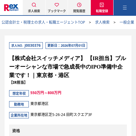
求人検索
ブックマーク
閲覧履歴
転職登録
公認会計士・税理士の求人・転職エージェントTOP
求人検索
一般企業
J0030376
更新日：2026年07月01日
求人NO.
【株式会社スイッチメディア】 【IR担当】ブル
ーオーシャンな市場で急成長中のIPO準備中企
業です！｜東京都・港区
【IR担当】
550万円～800万円
想定年収
東京都港区
勤務地
東京都港区芝5-26-24 田町スクエア3F
企業所在地
資格