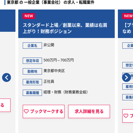
東京都 の 一般企業（事業会社） の求人・転職案件
来、業績は右肩
【プライム上場】年間休日128日と残業少
なめ！世界的IPを持つエンタメ企業での給
与労務担当
円谷フィールズホールディングス株式会
企業名
社
424万円～510万円
想定年収
東京都渋谷区
勤務地
正社員
雇用形態
全般）
人事・総務（その他）
募集職種
人詳細を見る
ブックマークする
求人詳細を見る