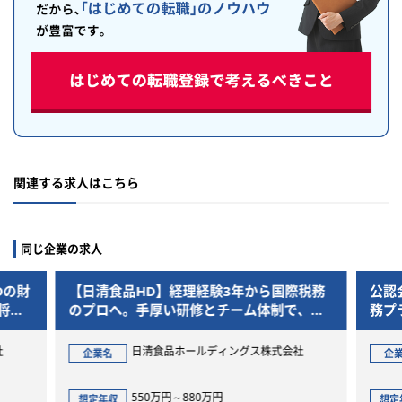
関連する求人はこちら
同じ企業の求人
Dの財
【日清食品HD】経理経験3年から国際税務
公認
将来
のプロへ。手厚い研修とチーム体制で、グ
務プ
描く
ローバルキャリアの第一歩を
の海
社
日清食品ホールディングス株式会社
企業名
企
550万円～880万円
想定年収
想定