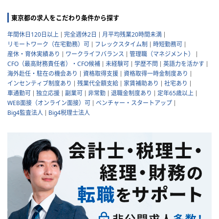
東京都の求人をこだわり条件から探す
年間休日120日以上
完全週休2日
月平均残業20時間未満
リモートワーク（在宅勤務）可
フレックスタイム制
時短勤務可
産休・育休実績あり
ワークライフバランス
管理職（マネジメント）
CFO（最高財務責任者）・CFO候補
未経験可
学歴不問
英語力を活かす
海外赴任・駐在の機会あり
資格取得支援
資格取得一時金制度あり
インセンティブ制度あり
残業代全額支給
家賃補助あり
社宅あり
車通勤可
独立応援
副業可
非常勤
退職金制度あり
定年65歳以上
WEB面接（オンライン面接）可
ベンチャー・スタートアップ
Big4監査法人
Big4税理士法人