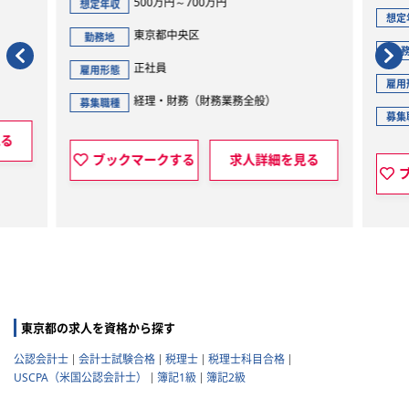
500万円～700万円
想定年収
想定
東京都中央区
勤務地
勤
正社員
雇用形態
雇用
経理・財務（財務業務全般）
募集職種
募集
見る
ブックマークする
求人詳細を見る
東京都の求人を資格から探す
公認会計士
会計士試験合格
税理士
税理士科目合格
USCPA（米国公認会計士）
簿記1級
簿記2級