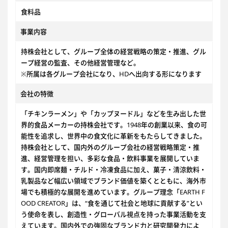
食料品
事業内容
持株会社として、グループ全体の経営戦略の策定・推進、グル
ープ経営の監査、その他経営管理など。
※所属は各グループ会社になり、HDへ出向する形になります
会社の特徴
「チキンラーメン」や「カップヌードル」などを生み出した世
界的食品メーカーの持株会社です。1948年の創業以来、食の可
能性を追求し、世界中の食文化に革新をもたらしてきました。
持株会社として、国内外のグループ会社の経営戦略策定・推
進、経営管理を担い、多彩な食品・飲料事業を展開していま
す。国内即席麺・チルド・冷凍食品に加え、菓子・清涼飲料・
乳製品など幅広い領域でブランド価値を築くとともに、海外市
場でも積極的な展開を進めています。グループ理念「EARTH F
OOD CREATOR」は、“食を通じて社会と地球に貢献する”とい
う使命を表し、創造性・グローバル視点を持った事業活動を支
えています。国内外での強固なブランド力と研究開発力によ