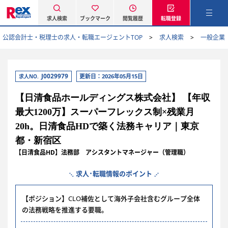
求人検索
ブックマーク
閲覧履歴
転職登録
公認会計士・税理士の求人・転職エージェントTOP
求人検索
一般企業
J0029979
更新日：2026年05月15日
求人NO.
【日清食品ホールディングス株式会社】 【年収
最大1200万】スーパーフレックス制×残業月
20h。日清食品HDで築く法務キャリア｜東京
都・新宿区
【日清食品HD】法務部 アシスタントマネージャー（管理職）
求人･転職情報のポイント
【ポジション】CLO補佐として海外子会社含むグループ全体
の法務戦略を推進する要職。