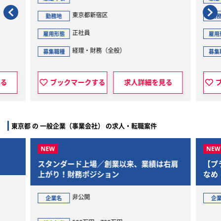
東京都新宿区
勤務地
勤
正社員
雇用形態
雇用
経理・財務（全般）
募集職種
募集
見る
ブックマークする
求人詳細を見る
東京都 の 一般企業（事業会社） の求人・転職案件
スタンダード上場／創業以来、業績は右肩
【プ
上がり！財務ポジション
なめ
与労
非公開
企業名
企