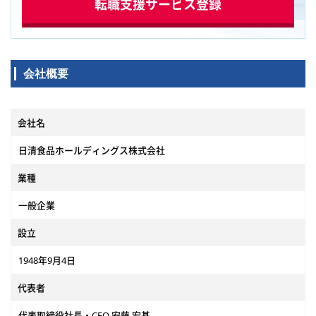
転職支援サービス登録
定業務で
性その他
める業務
ありま
会社概要
連携しな
会社名
にもチー
。
日清食品ホールディングス株式会社
など、国際税
して関与
業種
ィング
一般企業
グラム
ち上がり
設立
断に近い
1948年9月4日
の視点を
代表者
代表取締役社長・CEO 安藤 宏基