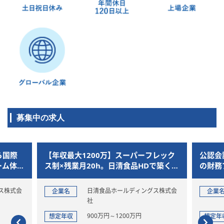
募集中の求人
ら国際
【年収最大1200万】スーパーフレック
公認会
ーム体制
ス制×残業月20h。日清食品HDで築く法
の財務
歩を
務キャリア
ら将来
リアを
ス株式会
日清食品ホールディングス株式会
企業名
企業
社
900万円～1200万円
想定年収
想定年