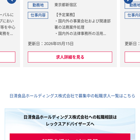
東京都新宿区
勤務地
勤務
ーバルに
【予定業務】
仕事内容
仕事内
プにおい
・国内外の事業会社および関連部
応等を中心
署の法務案件処理
実務を担
・国内外の法律事務所の活用
グループ
・法務管理体制（ルール、プロセ
更新日：2026年05月15日
更新日：2
し、税務
ス作り等）の策定・推進
強化を推
求人詳細を見る
【期待役割】
CLOの補佐として、海外子会社も
転価格文
含めたグループ全体の法務リスク
ileのレビ
を管理するとともに、会社の事業
制・外国
戦略に沿い、これを推進するべく
法務サポートを行う
日清食品ホールディングス株式会社で募集中の転職求人一覧はこちら
らの税務
、外部専
上記雇い入れ直後の予定業務で
す。
再編など
会社方針や従業員の適性その他の
日清食品ホールディングス株式会社への転職相談は
（税務論
理由により、会社の定める業務へ
レックスアドバイザーズへ
連携）
の異動を命じることがあります。