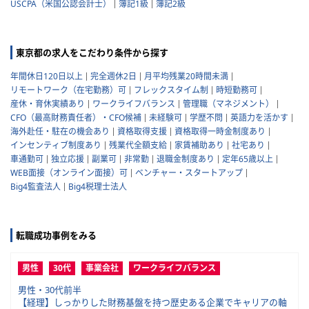
USCPA（米国公認会計士）
簿記1級
簿記2級
東京都の求人をこだわり条件から探す
年間休日120日以上
完全週休2日
月平均残業20時間未満
リモートワーク（在宅勤務）可
フレックスタイム制
時短勤務可
産休・育休実績あり
ワークライフバランス
管理職（マネジメント）
CFO（最高財務責任者）・CFO候補
未経験可
学歴不問
英語力を活かす
海外赴任・駐在の機会あり
資格取得支援
資格取得一時金制度あり
インセンティブ制度あり
残業代全額支給
家賃補助あり
社宅あり
車通勤可
独立応援
副業可
非常勤
退職金制度あり
定年65歳以上
WEB面接（オンライン面接）可
ベンチャー・スタートアップ
Big4監査法人
Big4税理士法人
転職成功事例をみる
男性
30代
事業会社
ワークライフバランス
男性・30代前半
【経理】しっかりした財務基盤を持つ歴史ある企業でキャリアの軸