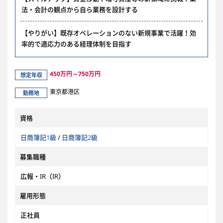
法・会計の観点から自ら業務を設計する
【やりがい】既存オペレーションのない新規事業で活躍！効
率的で適応力のある経理体制を目指す
450万円～750万円
想定年収
東京都港区
勤務地
資格
日商簿記1級
/
日商簿記2級
募集職種
広報・IR（IR）
雇用形態
正社員