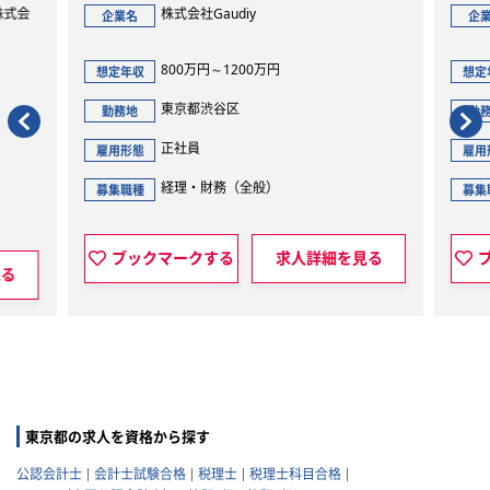
式会
株式会社Gaudiy
企業名
企業
800万円～1200万円
想定年収
想定年
東京都渋谷区
勤務地
勤務
正社員
雇用形態
雇用形
経理・財務（全般）
募集職種
募集職
ブックマークする
求人詳細を見る
ブ
る
東京都の求人を資格から探す
公認会計士
会計士試験合格
税理士
税理士科目合格