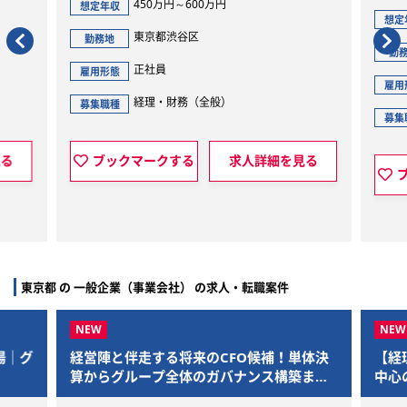
450万円～600万円
想定年収
想定年収
東京都渋谷区
勤務地
勤務地
正社員
雇用形態
雇用形態
経理・財務（全般）
募集職種
募集職種
ブックマークする
求人詳細を見る
ブッ
東京都 の 一般企業（事業会社） の求人・転職案件
場｜グ
経営陣と伴走する将来のCFO候補！単体決
【経理
算からグループ全体のガバナンス構築まで
中心の
を一気通貫で担当
ライベ