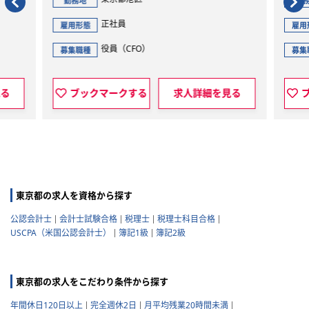
勤務地
勤
正社員
雇用形態
雇
コンサルティングファーム（その他）
募集職種
募
見る
ブックマークする
求人詳細を見る
東京都の求人を資格から探す
公認会計士
会計士試験合格
税理士
税理士科目合格
USCPA（米国公認会計士）
簿記1級
簿記2級
東京都の求人をこだわり条件から探す
年間休日120日以上
完全週休2日
月平均残業20時間未満