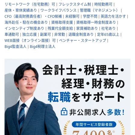
リモートワーク（在宅勤務）可
フレックスタイム制
時短勤務可
産休・育休実績あり
ワークライフバランス
管理職（マネジメント）
CFO（最高財務責任者）・CFO候補
未経験可
学歴不問
英語力を活かす
海外赴任・駐在の機会あり
資格取得支援
資格取得一時金制度あり
インセンティブ制度あり
残業代全額支給
家賃補助あり
社宅あり
車通勤可
独立応援
副業可
非常勤
退職金制度あり
定年65歳以上
WEB面接（オンライン面接）可
ベンチャー・スタートアップ
Big4監査法人
Big4税理士法人