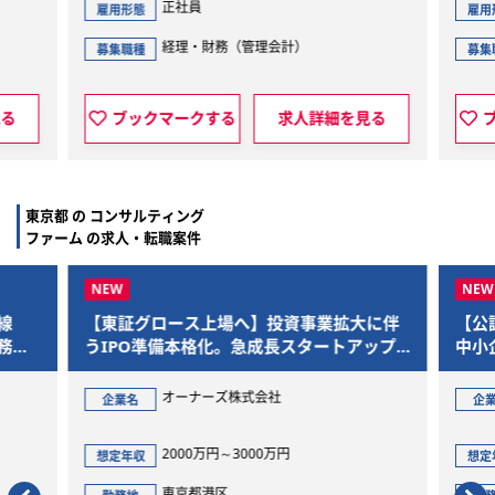
正社員
雇用形態
雇用
経理・財務（全般）
募集職種
募集
見る
ブックマークする
求人詳細を見る
東京都 の コンサルティング
ファーム の求人・転職案件
大に伴
【公認会計士・税理士】M&A未経験歓迎！
【年
アップ
中小企業の事業承継を支援するコーポレー
が可
トアドバイザー
ら、
ジェ
株式会社日本M&Aセンター
企業名
企
600万円～1200万円
想定年収
想
東京都千代田区