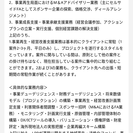
2．事業再生局面におけるM＆Aアドバイザリー業務（主にセルサ
イドFAとしてスポンサー企業の探索、価格交渉、ディールアレン
ジメント）
3．事業成長支援・事業承継支援業務（経営会議参加、アクション
プランの立案・実行支援、個別経営課題の解決支援）
上記のうち、
1.事業再生・経営改善支援業務は基本的にクライアントに常駐（1
案件2~3ヶ月、平日のみ）し、プロジェクトを遂行するスタイルを
とっています。案件に関与している間は、原則として他の案件と
の掛け持ちはなく、現在担当している案件に集中的に取り組むこ
とができます。2および3の業務も、クライアント先への出張・短
期間の常駐作業が続くことがあります。
＜具体的な業務内容＞
・事業デューデリジェンス・財務デューデリジェンス・将来数値
モデル（プロジェクション）の構築・事業再生・経営改善計画策
定支援・利害関係者間調整・スポンサー招聘（M&AにおけるFA業
務）・モニタリング・計画実行支援・原価管理・内部管理体制の
構築・DX/ICTツールの導入・バリュエーション・債権評価・財産
評定・海外現地法人の実態把握・企業再編スキーム構築