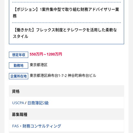
【ポジション】1案件集中型で取り組む財務アドバイザリー業
務
【働きかた】フレックス制度とテレワークを活用した柔軟な
スタイル
550万円～1200万円
想定年収
東京都港区
勤務地
東京都港区麻布台1-7-2 神谷町麻布台ビル
企業所在地
資格
USCPA
/
日商簿記2級
募集職種
FAS・財務コンサルティング