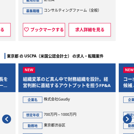
雇用形態
）
コンサルティングファーム（全般）
募集職種
見る
ブックマークする
求人詳細を見る
東京都 の USCPA（米国公認会計士） の求人・転職案件
。経
コーポレート部門/経理財務チームリーダー
【医
P&A
候補／再エネ事業会社／SPC・プロジェク
でシ
トファイナンス・管理体制高度化
ー・
非公開
企業名
企
630万円～1250万円
想定年収
想定
東京都千代田区
勤務地
勤