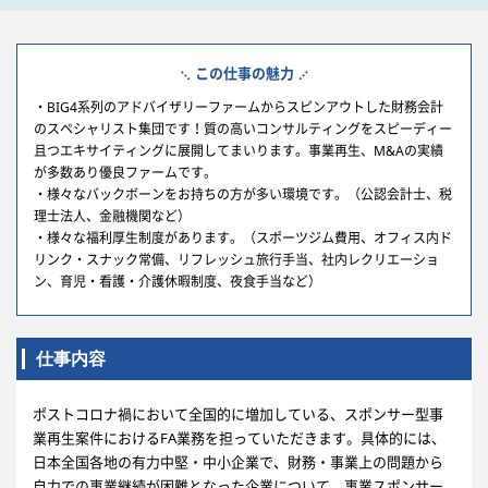
この仕事の魅力
・BIG4系列のアドバイザリーファームからスピンアウトした財務会計
のスペシャリスト集団です！質の高いコンサルティングをスピーディー
且つエキサイティングに展開してまいります。事業再生、M&Aの実績
が多数あり優良ファームです。
・様々なバックボーンをお持ちの方が多い環境です。（公認会計士、税
理士法人、金融機関など）
・様々な福利厚生制度があります。（スポーツジム費用、オフィス内ド
リンク・スナック常備、リフレッシュ旅行手当、社内レクリエーショ
ン、育児・看護・介護休暇制度、夜食手当など）
仕事内容
ポストコロナ禍において全国的に増加している、スポンサー型事
業再生案件におけるFA業務を担っていただきます。具体的には、
日本全国各地の有力中堅・中小企業で、財務・事業上の問題から
自力での事業継続が困難となった企業について、事業スポンサー