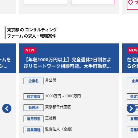
東京都 の コンサルティング
ファーム の求人・転職案件
ームを
【年収1000万円以上】完全週休2日制およ
在宅
ショ
びリモートワーク相談可能。大手町勤務の
る企
法務マネージャー
ルタ
非公開
企業名
企
1000万円～1300万円
想定年収
想定
東京都千代田区
勤務地
勤
正社員
雇用形態
雇用
監査法人（全般）
募集職種
募集