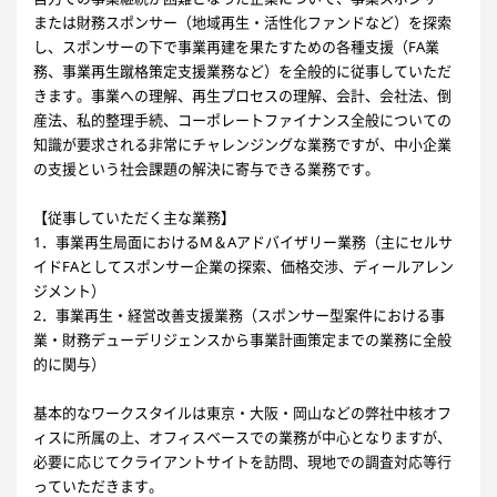
または財務スポンサー（地域再生・活性化ファンドなど）を探索
し、スポンサーの下で事業再建を果たすための各種支援（FA業
務、事業再生蹴格策定支援業務など）を全般的に従事していただ
きます。事業への理解、再生プロセスの理解、会計、会社法、倒
産法、私的整理手続、コーポレートファイナンス全般についての
知識が要求される非常にチャレンジングな業務ですが、中小企業
の支援という社会課題の解決に寄与できる業務です。
【従事していただく主な業務】
1．事業再生局面におけるM＆Aアドバイザリー業務（主にセルサ
イドFAとしてスポンサー企業の探索、価格交渉、ディールアレン
ジメント）
2．事業再生・経営改善支援業務（スポンサー型案件における事
業・財務デューデリジェンスから事業計画策定までの業務に全般
的に関与）
基本的なワークスタイルは東京・大阪・岡山などの弊社中核オフ
ィスに所属の上、オフィスベースでの業務が中心となりますが、
必要に応じてクライアントサイトを訪問、現地での調査対応等行
っていただきます。