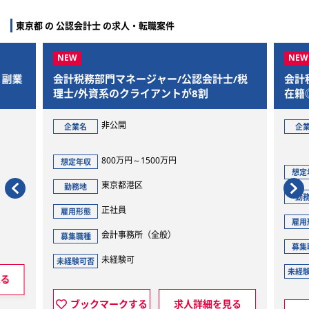
東京都 の 公認会計士 の求人・転職案件
、副業
会計税務部門マネージャー/公認会計士/税
会計
理士/外資系のクライアントが8割
在籍
非公開
企業名
企
800万円～1500万円
想定年収
想定
東京都港区
勤務地
勤
正社員
雇用形態
雇用
会計事務所（全般）
募集職種
募集
未経験可
未経験可否
未経
見る
ブックマークする
求人詳細を見る