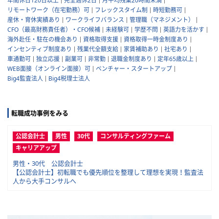
年間休日120日以上
完全週休2日
月平均残業20時間未満
リモートワーク（在宅勤務）可
フレックスタイム制
時短勤務可
産休・育休実績あり
ワークライフバランス
管理職（マネジメント）
CFO（最高財務責任者）・CFO候補
未経験可
学歴不問
英語力を活かす
海外赴任・駐在の機会あり
資格取得支援
資格取得一時金制度あり
インセンティブ制度あり
残業代全額支給
家賃補助あり
社宅あり
車通勤可
独立応援
副業可
非常勤
退職金制度あり
定年65歳以上
WEB面接（オンライン面接）可
ベンチャー・スタートアップ
Big4監査法人
Big4税理士法人
転職成功事例をみる
公認会計士
男性
30代
コンサルティングファーム
キャリアアップ
男性・30代 公認会計士
【公認会計士】初転職でも優先順位を整理して理想を実現！監査法
人から大手コンサルへ