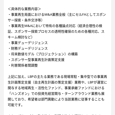
＜具体的な業務内容＞
・事業再生局面におけるM&A業務全般（主にセルFAとしてスポン
サー探索・条件交渉等）
・事業再生M&Aにおいて特有の各種論点対応（経済合理性の検
証、スポンサー探索プロセスの透明性確保のための各種対応、ス
キーム検討など）
・事業デューデリジェンス
・財務デューデリジェンス
・将来数値モデル（プロジェクション）の構築
・スポンサー型事業再生計画策定支援
・利害関係者間調整
上記に加え、LBPの主たる業務である現場常駐・集中型での事業再
生計画策定支援（自主再生計画の策定支援）業務や、LBPが運営に
関与する地域再生・活性化ファンド、事業承継ファンドにおける
「ハンズオン」での投資先経営関与・ターンアラウンド業務も展
開しており、希望者は部門異動により当該業務に従事することも
可能です。