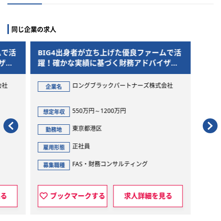
同じ企業の求人
ムで活
BIG4出身者が立ち上げた優良ファームで活
ザリ
躍！確かな実績に基づく財務アドバイザリ
ー募集
会社
ロングブラックパートナーズ株式会社
企業名
550万円～1200万円
想定年収
東京都港区
勤務地
正社員
雇用形態
FAS・財務コンサルティング
募集職種
見る
ブックマークする
求人詳細を見る