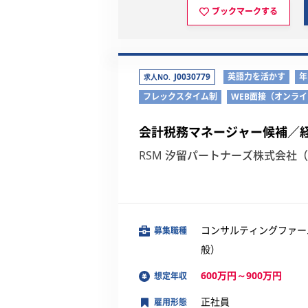
ブックマークする
J0030779
英語力を活かす
年
求人NO.
フレックスタイム制
WEB面接（オンラ
会計税務マネージャー候補／
RSM 汐留パートナーズ株式会社
コンサルティングファー
募集職種
般）
600万円～900万円
想定年収
正社員
雇用形態