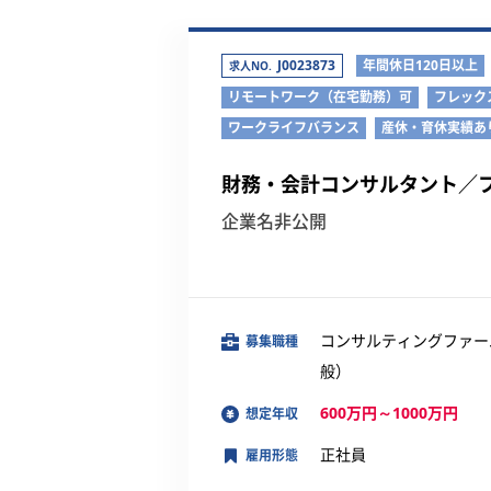
J0023873
年間休日120日以上
求人NO.
リモートワーク（在宅勤務）可
フレック
ワークライフバランス
産休・育休実績あ
財務・会計コンサルタント／
企業名非公開
コンサルティングファー
募集職種
般）
600万円～1000万円
想定年収
正社員
雇用形態