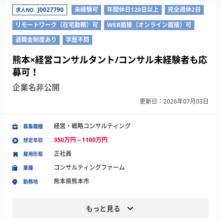
J0027790
未経験可
年間休日120日以上
完全週休2日
求人NO.
リモートワーク（在宅勤務）可
WEB面接（オンライン面接）可
退職金制度あり
学歴不問
熊本×経営コンサルタント/コンサル未経験者も応
募可！
企業名非公開
更新日：2026年07月03日
経営・戦略コンサルティング
募集職種
350万円～1100万円
想定年収
正社員
雇用形態
コンサルティングファーム
業種
熊本県熊本市
勤務地
もっと見る