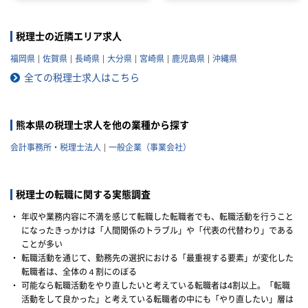
人と一口に言っても、法人の規
模や抱えているクライアントな
どによって税理士法人ごとに大
税理士の近隣エリア求人
きく違いがあります。 自分のキ
福岡県
佐賀県
長崎県
大分県
宮崎県
鹿児島県
沖縄県
ャリアプランに応じて自分に合
った税理士法人を選ぶことが非
全ての税理士求人はこちら
常に重要です。 自分に合わない
税理士法人を選ぶとこんな筈で
はなかったと転職で失敗する原
熊本県の税理士求人を他の業種から探す
因になりかねません。 以下では
税理士法人の特徴や税理士法人
会計事務所・税理士法人
一般企業（事業会社）
への転職の注意点などを記載し
ていきますので参考にしてくだ
さい。
税理士の転職に関する実態調査
・
年収や業務内容に不満を感じて転職した転職者でも、転職活動を行うこと
になったきっかけは「人間関係のトラブル」や「代表の代替わり」である
ことが多い
・
転職活動を通じて、勤務先の選択における「最重視する要素」が変化した
転職者は、全体の４割にのぼる
・
可能なら転職活動をやり直したいと考えている転職者は4割以上。「転職
活動をして良かった」と考えている転職者の中にも「やり直したい」層は