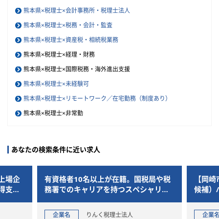
熊本県×税理士×会計事務所・税理士法人
熊本県×税理士×税務・会計・監査
熊本県×税理士×資産税・相続税業務
熊本県×税理士×経理・財務
熊本県×税理士×国際税務・海外進出支援
熊本県×税理士×未経験可
熊本県×税理士×リモートワーク／在宅勤務（制度あり）
熊本県×税理士×非常勤
あなたの検索条件に近い求人
上場企
有資格者10名以上が在籍。国税局や税
【岡崎
得支援
務署でのキャリアを持つスペシャリス
候補）
トが集う会計事務所
組織へ
企業名
りんく税理士法人
企業