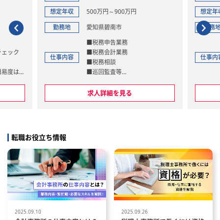
想定年収
500万円～900万円
想定年
勤務地
愛知県碧南市
勤務
■税務申告業務
チェック
■税務会計業務
仕事内容
仕事内
■税務相談
難易度は、
■巡回監査等
して決定し
■相続・事業承継
■人事・労務
求人詳細を見る
納税：達
ＫＣ
が上場会社
す。
転職お役立ち情報
、年末調整
ていませ
2025.09.10
2025.09.26