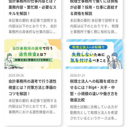
会計事務所の仕事内容とは？
税理士事務所で働くには資格
業務内容・繁忙期・必要なス
が必要？採用・仕事に直結す
キルを解説！
る資格を解説
本記事の要約 本記事で説明する
本記事の要約 本記事で説明する
内容は以下のとおりです。 会計
内容は以下のとおりです。 税理
事務所の具体的な仕事内容につ
士事務所で働く際に有利な資格
いて 会計事務所の1年の流れと
とその特徴 税理士事務所の仕事
繁忙期について 会計事務所で働
内容と資格が与える影響 資格や
く際に役立つ資格や経験につい
スキルを活かした税理士事務所
て
への転職成功事例
2025.09.26
2026.01.21
会計事務所の選考で行う適性
税理士法人への転職を成功さ
検査とは？対策方法と準備の
せるには？Big4・大手・中
コツを解説！
堅・小規模の違いや働き方を
徹底比較
本記事の要約 本記事で説明する
内容は以下のとおりです。 会計
税理士試験に合格している方が
事務所における適性検査の目的
勤務先として税理士法人を希望
と種類 適性検査で出題される内
されているというケースは多い
容 適性検査の効果的な対策方法
と思います。 ただし、税理士法