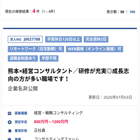
4
現在の検索結果：
件（1～4件）
表示数：
50
100
J0027788
年間休日120日以上
完全週休2日
求人NO.
リモートワーク（在宅勤務）可
WEB面接（オンライン面接）可
退職金制度あり
学歴不問
熊本×経営コンサルタント／研修が充実◎成長志
向の方が多い職場です！
企業名非公開
更新日：2026年07月03日
経営・戦略コンサルティング
募集職種
800万円～1200万円
想定年収
正社員
雇用形態
コンサルティングファーム
業種