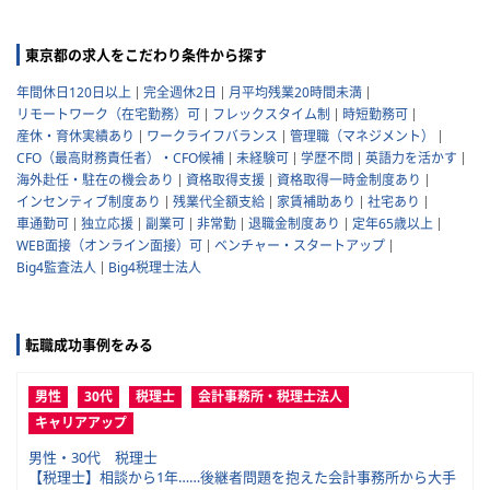
東京都の求人をこだわり条件から探す
年間休日120日以上
完全週休2日
月平均残業20時間未満
リモートワーク（在宅勤務）可
フレックスタイム制
時短勤務可
産休・育休実績あり
ワークライフバランス
管理職（マネジメント）
CFO（最高財務責任者）・CFO候補
未経験可
学歴不問
英語力を活かす
海外赴任・駐在の機会あり
資格取得支援
資格取得一時金制度あり
インセンティブ制度あり
残業代全額支給
家賃補助あり
社宅あり
車通勤可
独立応援
副業可
非常勤
退職金制度あり
定年65歳以上
WEB面接（オンライン面接）可
ベンチャー・スタートアップ
Big4監査法人
Big4税理士法人
転職成功事例をみる
男性
30代
税理士
会計事務所・税理士法人
キャリアアップ
男性・30代 税理士
【税理士】相談から1年……後継者問題を抱えた会計事務所から大手