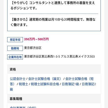
【やりがい】コンサルタントと連携して事務所の基盤を支え
るポジションです。
【働きかた】通常期の残業は月10から20時間程度で、無理な
く働けます。
350万円～500万円
想定年収
東京都渋谷区
勤務地
東京都渋谷区恵比寿西1-3-5 アルス恵比寿メイクス503
企業所在地
資格
公認会計士
/
会計士試験合格（論文）
/
会計士試験合格（短
答）
/
税理士
/
税理士試験科目合格
/
日商簿記1級
/
日商簿記2
級
募集職種