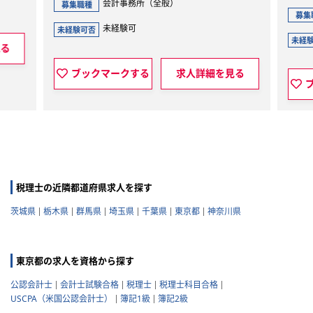
全般）
会計事務所（税務会計業務全般）
募集職種
未経験可
未経験可否
求人詳細を見る
ブックマークする
求人詳細を見
税理士の近隣都道府県求人を探す
茨城県
栃木県
群馬県
埼玉県
千葉県
東京都
神奈川県
東京都の求人を資格から探す
公認会計士
会計士試験合格
税理士
税理士科目合格
USCPA（米国公認会計士）
簿記1級
簿記2級