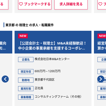
詳細を見る
ブックマークする
求人詳細を見る
東京都 の 税理士 の求人・転職案件
&A未経験歓迎！
経営陣と伴走する将来のCFO候補！単体決
援するコーポレー
算からグループ全体のガバナンス構築まで
を一気通貫で担当
センター
株式会社Gaudiy
企業名
円
800万円～1200万円
想定年収
東京都渋谷区
勤務地
正社員
雇用形態
ファーム（その他）
経理・財務（全般）
募集職種