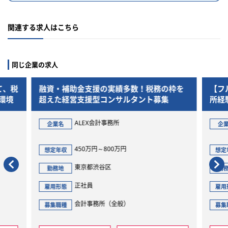
関連する求人はこちら
同じ企業の求人
！税務の枠を
【フルリモート相談可】簿記2級・会計事務
ント募集
所経験を活かす！クラウド会計を積極導入
する30名規模の事務所でバックオフィスの
中核へ
ALEX会計事務所
企業名
450万円～750万円
想定年収
東京都渋谷区
勤務地
正社員
雇用形態
会計事務所（全般）
募集職種