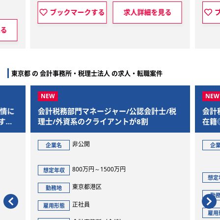
求人詳細を見る
ブックマークする
求人詳細を見る
東京都 の 会計事務所・税理士法人 の求人・転職案件
ャー/公認会計士/税
会計税務アシスタント/BIG4出身者が
アントが8割
在籍◎英語を活かせる会計事務所求人
グローバル・ソリューションズ・コ
企業名
ルティング株式会社
00万円
421万円～506万円
想定年収
東京都港区
勤務地
正社員
雇用形態