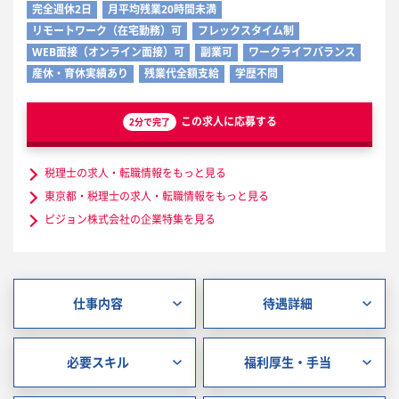
完全週休2日
月平均残業20時間未満
リモートワーク（在宅勤務）可
フレックスタイム制
WEB面接（オンライン面接）可
副業可
ワークライフバランス
産休・育休実績あり
残業代全額支給
学歴不問
この求人に応募する
2分で完了
税理士の求人・転職情報をもっと見る
東京都・税理士の求人・転職情報をもっと見る
ピジョン株式会社の企業特集を見る
仕事内容
待遇詳細
必要スキル
福利厚生・手当