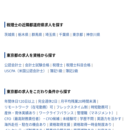
税理士の近隣都道府県求人を探す
茨城県
栃木県
群馬県
埼玉県
千葉県
東京都
神奈川県
東京都の求人を資格から探す
公認会計士
会計士試験合格
税理士
税理士科目合格
USCPA（米国公認会計士）
簿記1級
簿記2級
東京都の求人をこだわり条件から探す
年間休日120日以上
完全週休2日
月平均残業20時間未満
リモートワーク（在宅勤務）可
フレックスタイム制
時短勤務可
産休・育休実績あり
ワークライフバランス
管理職（マネジメント）
CFO（最高財務責任者）・CFO候補
未経験可
学歴不問
英語力を活かす
海外赴任・駐在の機会あり
資格取得支援
資格取得一時金制度あり