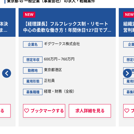
東京都 の 一般企業（事業会社） の求人・転職案件
体決
【経理課長】フルフレックス制・リモート
組織
まで
中心の柔軟な働き方！年間休日127日でプ
営判
ライベートも充実
ギグワークス株式会社
企業名
企
600万円～760万円
想定年収
想定
東京都港区
勤務地
勤
正社員
雇用形態
雇用
経理・財務（全般）
募集職種
募集
見る
ブックマークする
求人詳細を見る