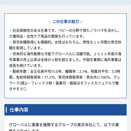
この仕事の魅力
・社会貢献性のある仕事です。ベビーの分野で得たノウハウを活かし、
介護用品・女性ケア用品の開発も行っています。
・育児休職取得にも積極的。女性はもちろん、男性も１ヶ月間の育児休
職を取得しています。
・将来的な海外勤務も可能でグローバルに活躍可能。２０１５年度の海
外事業の売上比率は全体の５割を超えました。中国を筆頭に海外事業は
成長を続けています。
・勤続年数：全正社員平均15.0年、離職率：2.1%、残業月平均：5.5時
間、有給休暇取得率：77.2％、育児休暇取得率：男女共に100％、テレ
ワーク(週2)・フレックス制・副業可・服装はオフィスカジュアルで働
きやすさ◎
仕事内容
グローバルに事業を展開するグループの東京本社にて、以下の業