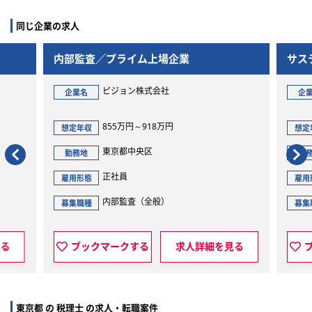
同じ企業の求人
内部監査／プライム上場企業
サス
ピジョン株式会社
企業名
企
855万円～918万円
想定年収
想定
東京都中央区
勤務地
勤
正社員
雇用形態
雇用
内部監査（全般）
募集職種
募集
見る
ブックマークする
求人詳細を見る
東京都 の 税理士 の求人・転職案件