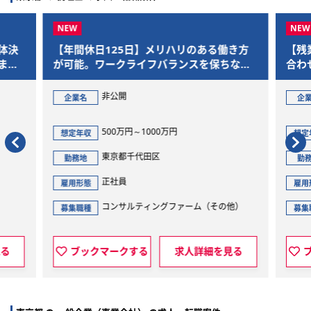
体決
【年間休日125日】メリハリのある働き方
【残
まで
が可能。ワークライフバランスを保ちなが
合わ
ら、M&Aを通じた社会的意義の大きいプロ
であ
ジェクトに参画できます
非公開
企業名
企
500万円～1000万円
想定年収
想定
東京都千代田区
勤務地
勤
正社員
雇用形態
雇用
コンサルティングファーム（その他）
募集職種
募集
見る
ブックマークする
求人詳細を見る