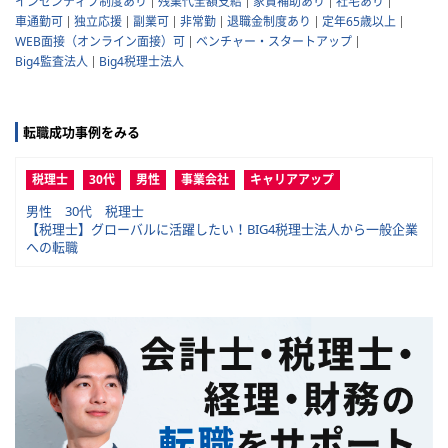
インセンティブ制度あり
残業代全額支給
家賃補助あり
社宅あり
車通勤可
独立応援
副業可
非常勤
退職金制度あり
定年65歳以上
WEB面接（オンライン面接）可
ベンチャー・スタートアップ
Big4監査法人
Big4税理士法人
転職成功事例をみる
税理士
30代
男性
事業会社
キャリアアップ
男性 30代 税理士
【税理士】グローバルに活躍したい！BIG4税理士法人から一般企業
への転職