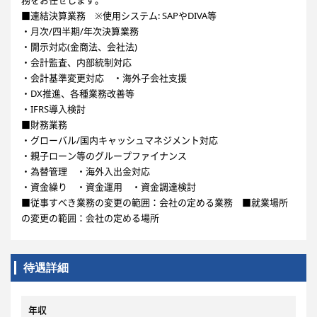
務をお任せします。
■連結決算業務 ※使用システム: SAPやDIVA等
・月次/四半期/年次決算業務
・開示対応(金商法、会社法)
・会計監査、内部統制対応
・会計基準変更対応 ・海外子会社支援
・DX推進、各種業務改善等
・IFRS導入検討
■財務業務
・グローバル/国内キャッシュマネジメント対応
・親子ローン等のグループファイナンス
・為替管理 ・海外入出金対応
・資金繰り ・資金運用 ・資金調達検討
■従事すべき業務の変更の範囲：会社の定める業務 ■就業場所
の変更の範囲：会社の定める場所
待遇詳細
年収