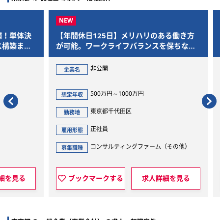
体決
【年間休日125日】メリハリのある働き方
【残
まで
が可能。ワークライフバランスを保ちなが
合わ
ら、M&Aを通じた社会的意義の大きいプロ
であ
ジェクトに参画できます
非公開
企業名
企
500万円～1000万円
想定年収
想定
東京都千代田区
勤務地
勤
正社員
雇用形態
雇用
コンサルティングファーム（その他）
募集職種
募集
見る
ブックマークする
求人詳細を見る