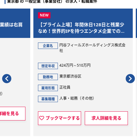
東京都 の 一般企業（事業会社） の求人・転職案件
右肩
【プライム上場】年間休日128日と残業少
【年
なめ！世界的IPを持つエンタメ企業での給
務か
与労務担当
部門
円谷フィールズホールディングス株式会
企業名
企
社
想定
424万円～510万円
想定年収
勤
東京都渋谷区
勤務地
雇用
正社員
雇用形態
募集
人事・総務（その他）
募集職種
見る
ブックマークする
求人詳細を見る