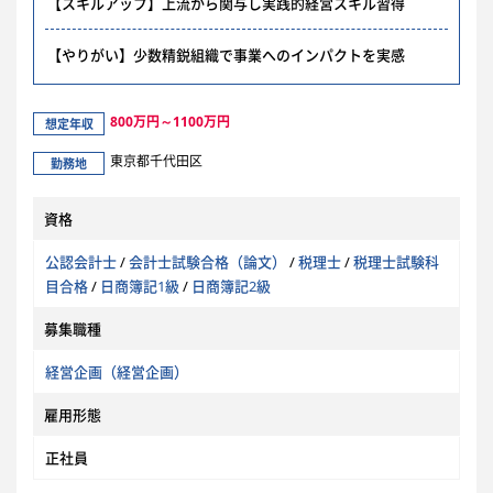
【スキルアップ】上流から関与し実践的経営スキル習得
【やりがい】少数精鋭組織で事業へのインパクトを実感
800万円～1100万円
想定年収
東京都千代田区
勤務地
資格
公認会計士
/
会計士試験合格（論文）
/
税理士
/
税理士試験科
目合格
/
日商簿記1級
/
日商簿記2級
募集職種
経営企画（経営企画）
雇用形態
正社員