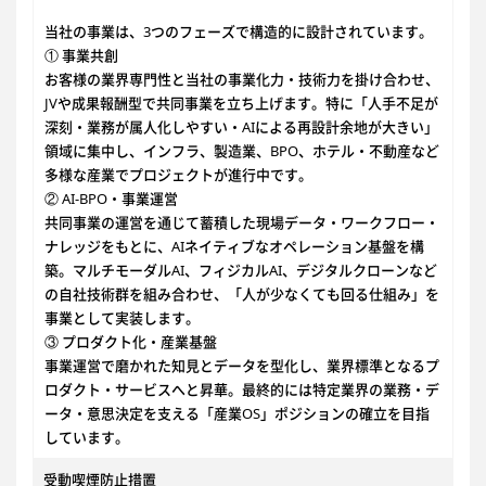
当社の事業は、3つのフェーズで構造的に設計されています。
① 事業共創
お客様の業界専門性と当社の事業化力・技術力を掛け合わせ、
JVや成果報酬型で共同事業を立ち上げます。特に「人手不足が
深刻・業務が属人化しやすい・AIによる再設計余地が大きい」
領域に集中し、インフラ、製造業、BPO、ホテル・不動産など
多様な産業でプロジェクトが進行中です。
② AI-BPO・事業運営
共同事業の運営を通じて蓄積した現場データ・ワークフロー・
ナレッジをもとに、AIネイティブなオペレーション基盤を構
築。マルチモーダルAI、フィジカルAI、デジタルクローンなど
の自社技術群を組み合わせ、「人が少なくても回る仕組み」を
事業として実装します。
③ プロダクト化・産業基盤
事業運営で磨かれた知見とデータを型化し、業界標準となるプ
ロダクト・サービスへと昇華。最終的には特定業界の業務・デ
ータ・意思決定を支える「産業OS」ポジションの確立を目指
しています。
受動喫煙防止措置