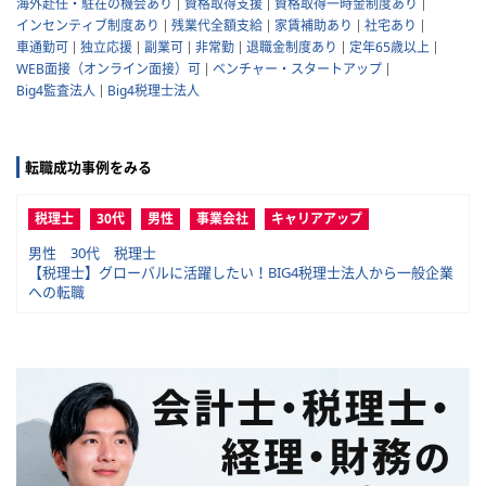
海外赴任・駐在の機会あり
資格取得支援
資格取得一時金制度あり
インセンティブ制度あり
残業代全額支給
家賃補助あり
社宅あり
車通勤可
独立応援
副業可
非常勤
退職金制度あり
定年65歳以上
WEB面接（オンライン面接）可
ベンチャー・スタートアップ
Big4監査法人
Big4税理士法人
転職成功事例をみる
税理士
30代
男性
事業会社
キャリアアップ
男性 30代 税理士
【税理士】グローバルに活躍したい！BIG4税理士法人から一般企業
への転職