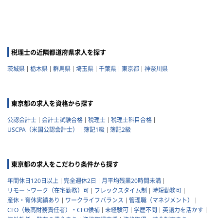
税理士の近隣都道府県求人を探す
茨城県
栃木県
群馬県
埼玉県
千葉県
東京都
神奈川県
東京都の求人を資格から探す
公認会計士
会計士試験合格
税理士
税理士科目合格
USCPA（米国公認会計士）
簿記1級
簿記2級
東京都の求人をこだわり条件から探す
年間休日120日以上
完全週休2日
月平均残業20時間未満
リモートワーク（在宅勤務）可
フレックスタイム制
時短勤務可
産休・育休実績あり
ワークライフバランス
管理職（マネジメント）
CFO（最高財務責任者）・CFO候補
未経験可
学歴不問
英語力を活かす