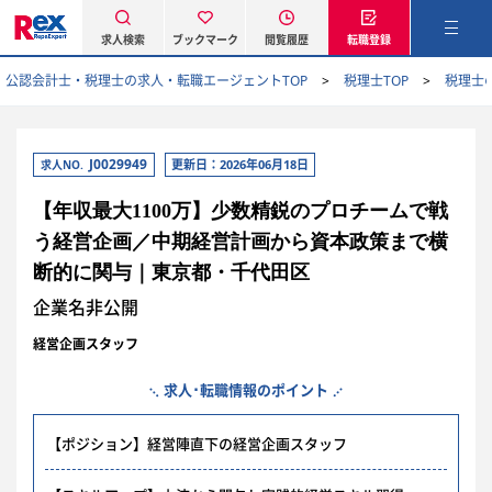
求人検索
ブックマーク
閲覧履歴
転職登録
公認会計士・税理士の求人・転職エージェントTOP
税理士TOP
税理士
J0029949
更新日：2026年06月18日
求人NO.
【年収最大1100万】少数精鋭のプロチームで戦
う経営企画／中期経営計画から資本政策まで横
断的に関与｜東京都・千代田区
企業名非公開
経営企画スタッフ
求人･転職情報のポイント
【ポジション】経営陣直下の経営企画スタッフ