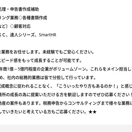
処理・申告書作成補助
リング業務◇各種書類作成
など）◇顧客対応
、達人シリーズ、SmartHR
な業務をお任せします。未経験でもご安心ください。
スピード感をもって成長することが可能です。
上、年商1億～5億円程度の企業がボリュームゾーン。これらをメイン担当
ため、社内の総務的業務は皆で分担して行っています。
既成概念に捉われることなく、「こういったやり方もあるのか！」と感
務所の成長の為に提案いただける方を歓迎しますのでぜひ応募ください
動産の案件もあります。税務申告からコンサルティングまで様々な業務
んでいきたいと考えている方もご応募ください。★★