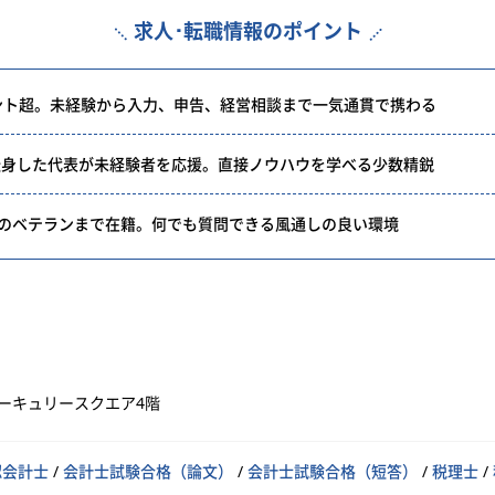
求人･転職情報のポイント
ント超。未経験から入力、申告、経営相談まで一気通貫で携わる
転身した代表が未経験者を応援。直接ノウハウを学べる少数精鋭
上のベテランまで在籍。何でも質問できる風通しの良い環境
マーキュリースクエア4階
認会計士
/
会計士試験合格（論文）
/
会計士試験合格（短答）
/
税理士
/