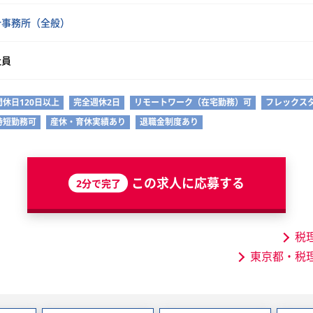
計事務所（全般）
社員
間休日120日以上
完全週休2日
リモートワーク（在宅勤務）可
フレックス
時短勤務可
産休・育休実績あり
退職金制度あり
この求人に応募する
2分で完了
税
東京都・税