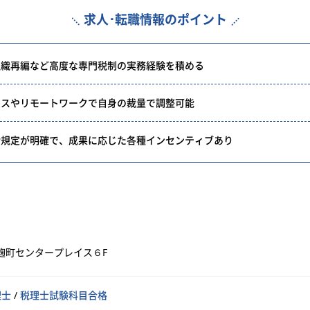
求人･転職情報のポイント
組織再編など高度な専門税制の実務経験を積める
クスやリモートワークで自身の裁量で調整可能
給規定が明確で、成果に応じた各種インセンティブあり
麹町センタープレイス６F
理士
/
税理士試験科目合格