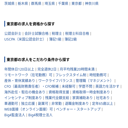
茨城県
栃木県
群馬県
埼玉県
千葉県
東京都
神奈川県
東京都の求人を資格から探す
公認会計士
会計士試験合格
税理士
税理士科目合格
USCPA（米国公認会計士）
簿記1級
簿記2級
東京都の求人をこだわり条件から探す
年間休日120日以上
完全週休2日
月平均残業20時間未満
リモートワーク（在宅勤務）可
フレックスタイム制
時短勤務可
産休・育休実績あり
ワークライフバランス
管理職（マネジメント）
CFO（最高財務責任者）・CFO候補
未経験可
学歴不問
英語力を活かす
海外赴任・駐在の機会あり
資格取得支援
資格取得一時金制度あり
インセンティブ制度あり
残業代全額支給
家賃補助あり
社宅あり
車通勤可
独立応援
副業可
非常勤
退職金制度あり
定年65歳以上
WEB面接（オンライン面接）可
ベンチャー・スタートアップ
Big4監査法人
Big4税理士法人