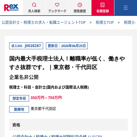
求人検索
ブックマーク
閲覧履歴
転職登録
公認会計士・税理士の求人・転職エージェントTOP
税理士TOP
税理士
J0028287
更新日：2026年06月25日
求人NO.
国内最大手税理士法人！離職率が低く、働きや
すさ抜群です。｜東京都・千代田区
企業名非公開
税理士・科目・会計士(国内および国際法人税務)
350万円～750万円
想定年収
東京都千代田区
勤務地
資格
公認会計士
/
税理士
/
税理士試験科目合格
/
USCPA