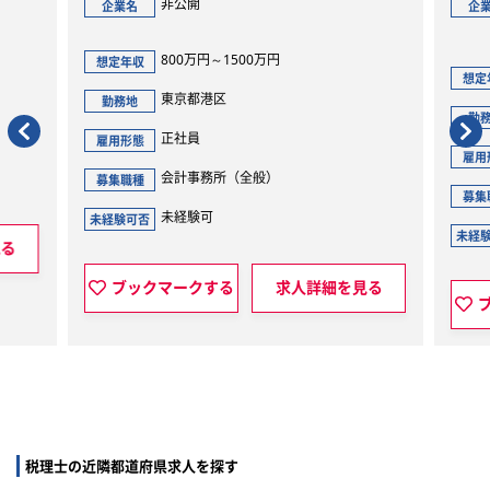
非公開
企業名
企
800万円～1500万円
想定年収
想定
東京都港区
勤務地
勤
正社員
雇用形態
雇用
会計事務所（全般）
募集職種
募集
未経験可
未経験可否
未経
見る
ブックマークする
求人詳細を見る
税理士の近隣都道府県求人を探す