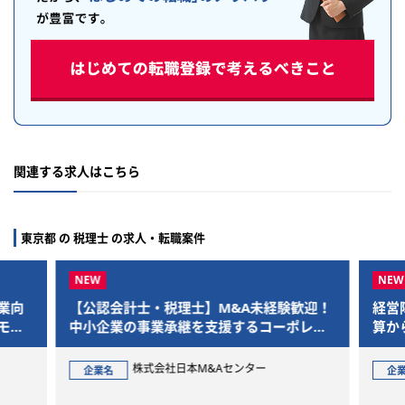
関連する求人はこちら
東京都 の 税理士 の求人・転職案件
業向
【公認会計士・税理士】M&A未経験歓迎！
経営
モー
中小企業の事業承継を支援するコーポレー
算か
トアドバイザー
を一
株式会社日本M&Aセンター
企業名
企