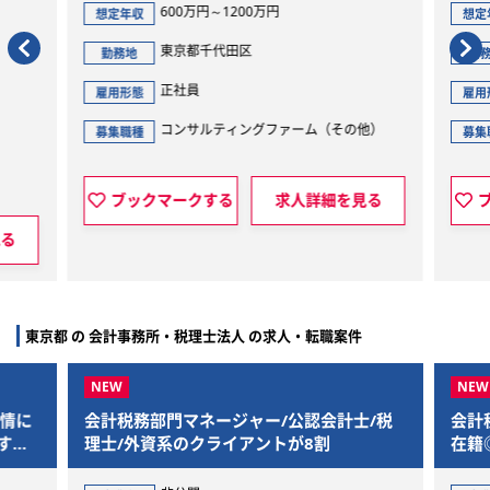
600万円～1200万円
想定年収
想定
東京都千代田区
勤務地
勤
正社員
雇用形態
雇用
コンサルティングファーム（その他）
募集職種
募集
ブックマークする
求人詳細を見る
見る
東京都 の 会計事務所・税理士法人 の求人・転職案件
事情に
会計税務部門マネージャー/公認会計士/税
会計
すさ
理士/外資系のクライアントが8割
在籍