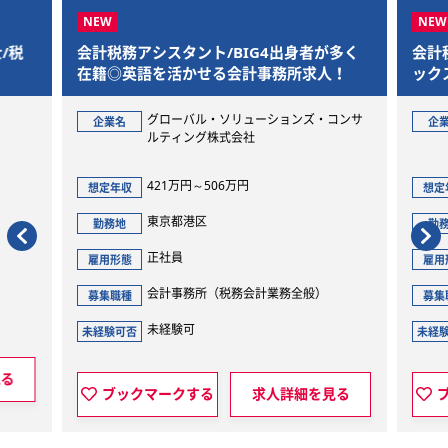
/税
会計税務アシスタント/BIG4出身者が多く
会計
在籍◎英語を活かせる会計事務所求人！
ック
グローバル・ソリューションズ・コンサ
企業名
企
ルティング株式会社
421万円～506万円
想定年収
想定
東京都港区
勤務地
勤
正社員
雇用形態
雇用
会計事務所（税務会計業務全般）
募集職種
募集
未経験可
未経験可否
未経
見る
ブックマークする
求人詳細を見る