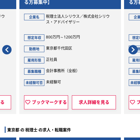
る方募集中】
る方
リウ
税理士法人シリウス／株式会社シリウ
企業名
企
ス・アドバイザリー
800万円～1200万円
想定年収
想定
東京都千代田区
勤務地
勤
正社員
雇用形態
雇用
会計事務所（全般）
募集職種
募集
未経験可
未経験可否
未経
見る
ブックマークする
求人詳細を見る
東京都 の 税理士 の求人・転職案件