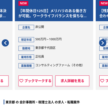
体決
【年間休日125日】メリハリのある働き方
【残
まで
が可能。ワークライフバランスを保ちなが
合わ
ら、M&Aを通じた社会的意義の大きいプロ
であ
ジェクトに参画できます
非公開
企業名
企
500万円～1000万円
想定年収
想定
東京都千代田区
勤務地
勤
正社員
雇用形態
雇用
コンサルティングファーム（その他）
募集職種
募集
見る
ブックマークする
求人詳細を見る
東京都 の 会計事務所・税理士法人 の求人・転職案件