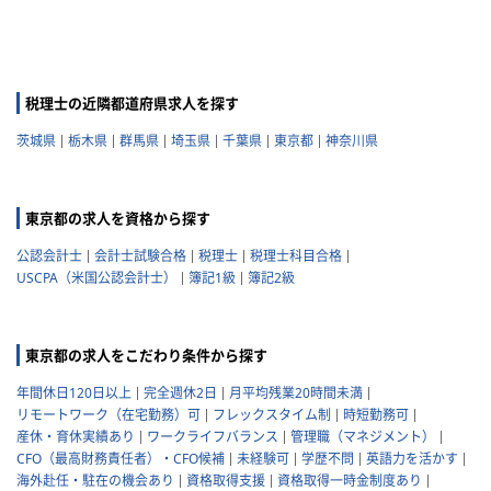
税理士の近隣都道府県求人を探す
茨城県
栃木県
群馬県
埼玉県
千葉県
東京都
神奈川県
東京都の求人を資格から探す
公認会計士
会計士試験合格
税理士
税理士科目合格
USCPA（米国公認会計士）
簿記1級
簿記2級
東京都の求人をこだわり条件から探す
年間休日120日以上
完全週休2日
月平均残業20時間未満
リモートワーク（在宅勤務）可
フレックスタイム制
時短勤務可
産休・育休実績あり
ワークライフバランス
管理職（マネジメント）
CFO（最高財務責任者）・CFO候補
未経験可
学歴不問
英語力を活かす
海外赴任・駐在の機会あり
資格取得支援
資格取得一時金制度あり