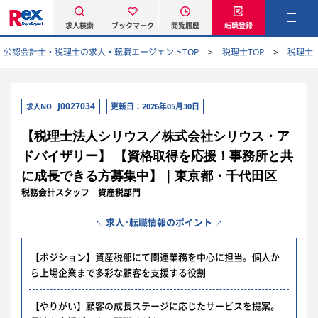
求人検索
ブックマーク
閲覧履歴
転職登録
公認会計士・税理士の求人・転職エージェントTOP
税理士TOP
税理士
J0027034
更新日：2026年05月30日
求人NO.
【税理士法人シリウス／株式会社シリウス・ア
ドバイザリー】 【資格取得を応援！事務所と共
に成長できる方募集中】｜東京都・千代田区
税務会計スタッフ 資産税部門
求人･転職情報のポイント
【ポジション】資産税部にて関連業務を中心に担当。個人か
ら上場企業まで多彩な顧客を支援する役割
【やりがい】顧客の成長ステージに応じたサービスを提案。