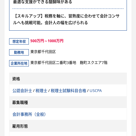
最適な支援ができる醍醐味がある
【スキルアップ】税務を軸に、習熟度に合わせて会計コンサ
ルへも挑戦可能。会計人の幅を広げられる
500万円～1000万円
想定年収
東京都千代田区
勤務地
東京都千代田区二番町3番地 麹町スクエア7階
企業所在地
資格
公認会計士
/
税理士
/
税理士試験科目合格
/
USCPA
募集職種
会計事務所（全般）
雇用形態