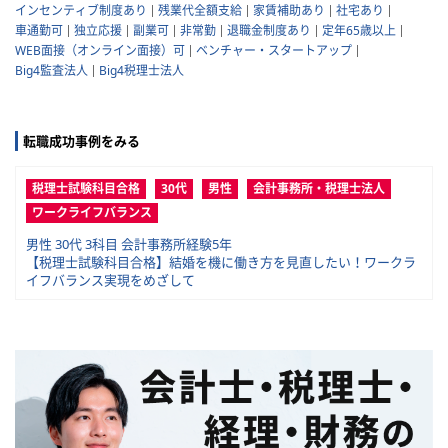
インセンティブ制度あり
残業代全額支給
家賃補助あり
社宅あり
車通勤可
独立応援
副業可
非常勤
退職金制度あり
定年65歳以上
WEB面接（オンライン面接）可
ベンチャー・スタートアップ
Big4監査法人
Big4税理士法人
転職成功事例をみる
税理士試験科目合格
30代
男性
会計事務所・税理士法人
ワークライフバランス
男性 30代 3科目 会計事務所経験5年
【税理士試験科目合格】結婚を機に働き方を見直したい！ワークラ
イフバランス実現をめざして