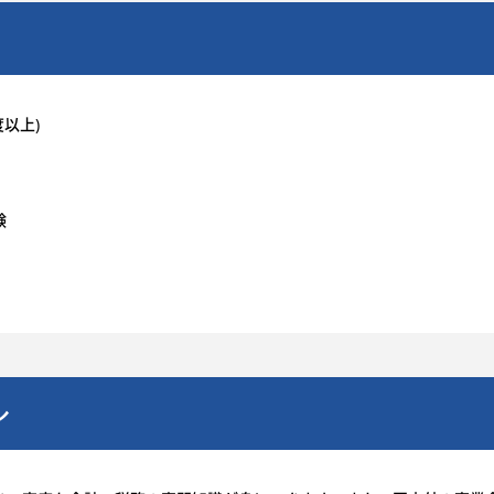
以上)
験
ル