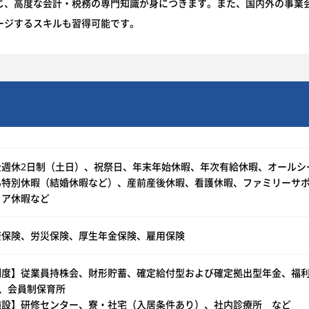
じ、高度な会計・税務の専門知識が身につきます。また、国内外の事業
ージするスキルも習得可能です。
全週休2日制（土日）、祝祭日、年末年始休暇、年次有給休暇、オールシ
弔特別休暇（結婚休暇など）、産前産後休暇、看護休暇、ファミリーサ
ィア休暇など
康保険、労災保険、厚生年金保険、雇用保険
度】従業員持株会、財形貯蓄、確定給付型および確定拠出型年金、福利厚生サービ
』、会員制保育所
施設】研修センター、寮・社宅（入居条件あり）、社内診療所 など