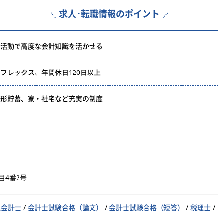
求人･転職情報のポイント
業活動で高度な会計知識を活かせる
フレックス、年間休日120日以上
財形貯蓄、寮・社宅など充実の制度
目4番2号
認会計士
/
会計士試験合格（論文）
/
会計士試験合格（短答）
/
税理士
/