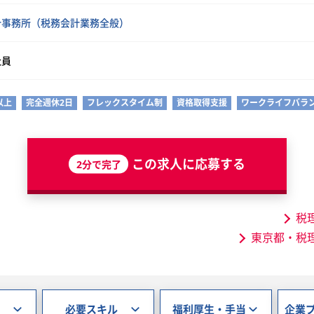
計事務所（税務会計業務全般）
社員
以上
完全週休2日
フレックスタイム制
資格取得支援
ワークライフバラ
この求人に応募する
2分で完了
税
東京都・税
必要スキル
福利厚生・手当
企業