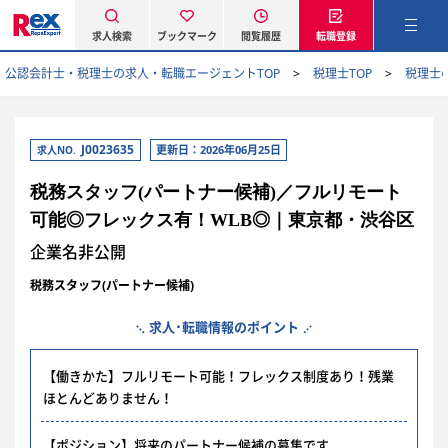
求人検索
ブックマーク
閲覧履歴
転職登録
公認会計士・税理士の求人・転職エージェントTOP
税理士TOP
税理士
J0023635
更新日：2026年06月25日
求人NO.
税務スタッフ(パートナー候補)／フルリモート
可能◎フレックス有！WLB◎｜東京都・渋谷区
企業名非公開
税務スタッフ(パートナー候補)
求人･転職情報のポイント
【働きかた】フルリモート可能！フレックス制度あり！残業
ほとんどありません！
【ポジション】将来のパートナー候補の募集です