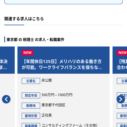
関連する求人はこちら
東京都 の 税理士 の求人・転職案件
体決
【年間休日125日】メリハリのある働き方
【残
まで
が可能。ワークライフバランスを保ちなが
合わ
ら、M&Aを通じた社会的意義の大きいプロ
であ
ジェクトに参画できます
非公開
企業名
企
500万円～1000万円
想定年収
想定
東京都千代田区
勤務地
勤
正社員
雇用形態
雇用
コンサルティングファーム（その他）
募集職種
募集