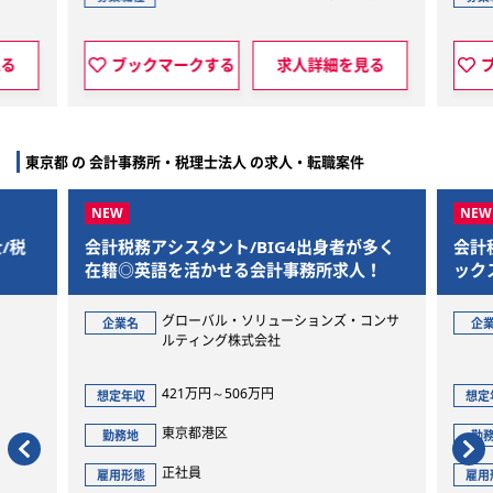
見る
ブックマークする
求人詳細を見る
東京都 の 会計事務所・税理士法人 の求人・転職案件
/税
会計税務アシスタント/BIG4出身者が多く
会計
在籍◎英語を活かせる会計事務所求人！
ック
グローバル・ソリューションズ・コンサ
企業名
企
ルティング株式会社
421万円～506万円
想定年収
想定
東京都港区
勤務地
勤
正社員
雇用形態
雇用