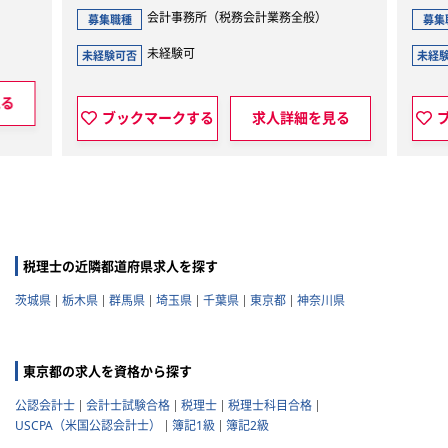
会計事務所（税務会計業務全般）
募集職種
募集
未経験可
未経験可否
未経
見る
ブックマークする
求人詳細を見る
税理士の近隣都道府県求人を探す
茨城県
栃木県
群馬県
埼玉県
千葉県
東京都
神奈川県
東京都の求人を資格から探す
公認会計士
会計士試験合格
税理士
税理士科目合格
USCPA（米国公認会計士）
簿記1級
簿記2級