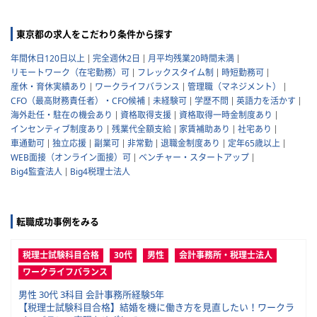
東京都の求人をこだわり条件から探す
年間休日120日以上
完全週休2日
月平均残業20時間未満
リモートワーク（在宅勤務）可
フレックスタイム制
時短勤務可
産休・育休実績あり
ワークライフバランス
管理職（マネジメント）
CFO（最高財務責任者）・CFO候補
未経験可
学歴不問
英語力を活かす
海外赴任・駐在の機会あり
資格取得支援
資格取得一時金制度あり
インセンティブ制度あり
残業代全額支給
家賃補助あり
社宅あり
車通勤可
独立応援
副業可
非常勤
退職金制度あり
定年65歳以上
WEB面接（オンライン面接）可
ベンチャー・スタートアップ
Big4監査法人
Big4税理士法人
転職成功事例をみる
税理士試験科目合格
30代
男性
会計事務所・税理士法人
ワークライフバランス
男性 30代 3科目 会計事務所経験5年
【税理士試験科目合格】結婚を機に働き方を見直したい！ワークラ