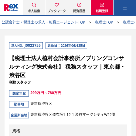
求人検索
ブックマーク
閲覧履歴
転職登録
公認会計士・税理士の求人・転職エージェントTOP
税理士TOP
税理士
J0022755
更新日：2026年06月25日
求人NO.
【税理士法人植村会計事務所／ブリングコンサ
ルティング株式会社】 税務スタッフ｜東京都・
渋谷区
税務スタッフ
299万円～780万円
想定年収
東京都渋谷区
勤務地
東京都渋谷区道玄坂1-12-1 渋谷マークシティW22階
企業所在地
資格