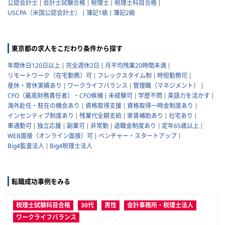
公認会計士
会計士試験合格
税理士
税理士科目合格
USCPA（米国公認会計士）
簿記1級
簿記2級
東京都の求人をこだわり条件から探す
年間休日120日以上
完全週休2日
月平均残業20時間未満
リモートワーク（在宅勤務）可
フレックスタイム制
時短勤務可
産休・育休実績あり
ワークライフバランス
管理職（マネジメント）
CFO（最高財務責任者）・CFO候補
未経験可
学歴不問
英語力を活かす
海外赴任・駐在の機会あり
資格取得支援
資格取得一時金制度あり
インセンティブ制度あり
残業代全額支給
家賃補助あり
社宅あり
車通勤可
独立応援
副業可
非常勤
退職金制度あり
定年65歳以上
WEB面接（オンライン面接）可
ベンチャー・スタートアップ
Big4監査法人
Big4税理士法人
転職成功事例をみる
税理士試験科目合格
30代
男性
会計事務所・税理士法人
ワークライフバランス