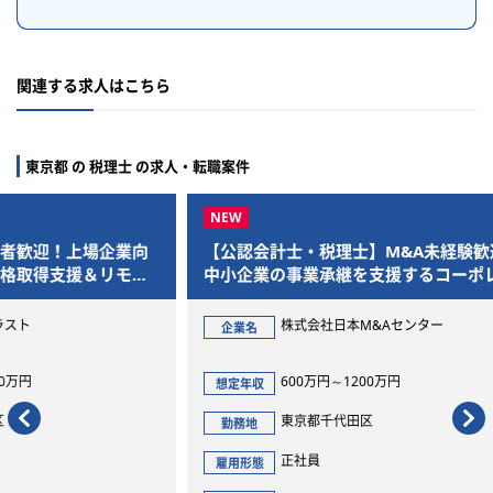
関連する求人はこちら
東京都 の 税理士 の求人・転職案件
業向
【公認会計士・税理士】M&A未経験歓迎！
経営
モー
中小企業の事業承継を支援するコーポレー
算か
トアドバイザー
を一
株式会社日本M&Aセンター
企業名
企
600万円～1200万円
想定年収
想定
東京都千代田区
勤務地
勤
正社員
雇用形態
雇用