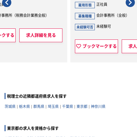
正社員
雇用形態
雇用
会計事務所（全般）
募集職種
募集
未経験可
未経験可否
未経
見る
ブックマークする
求人詳細を見る
税理士の近隣都道府県求人を探す
茨城県
栃木県
群馬県
埼玉県
千葉県
東京都
神奈川県
東京都の求人を資格から探す