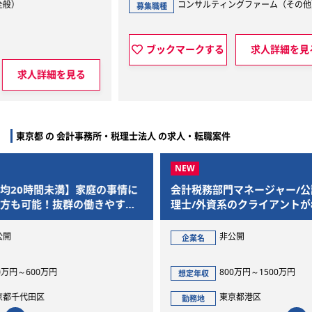
コンサルティングファーム（その他）
募集職種
募集
ブックマークする
求人詳細を見る
見る
東京都 の 会計事務所・税理士法人 の求人・転職案件
事情に
会計税務部門マネージャー/公認会計士/税
会計
すさ
理士/外資系のクライアントが8割
在籍
非公開
企業名
企
800万円～1500万円
想定年収
想定
東京都港区
勤務地
勤