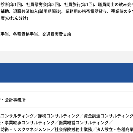
診断(年1回)、社員慰労会(年2回)、社員旅行(年1回)、職員同士の飲
種補助、退職共済加入(試用期間後)、業務用の携帯電話貸与、残業時の夕
度(のれん分け)
算手当、各種資格手当、交通費実費支給
務・会計事務所
業コンサルティング／節税コンサルティング／資金調達コンサルティン
続・事業継承コンサルティング／医業経営コンサルティング／
業防衛・リスクマネジメント／社会保険労務士業務／法人設立・各種商