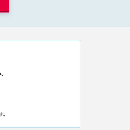
め、
す。