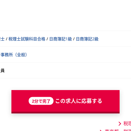
理士
/
税理士試験科目合格
/
日商簿記1級
/
日商簿記2級
計事務所（全般）
社員
この求人に応募する
2分で完了
税