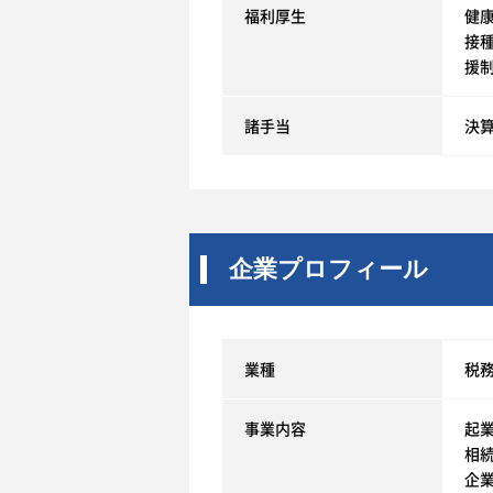
福利厚生
健康
接
援制
諸手当
決
企業プロフィール
業種
税
事業内容
起
相
企