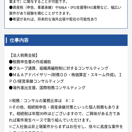
業まで）に関与することが可能です。
●資産税（申告、事業承継）やM&A・IPO支援等FAS業務など、幅広い
案件があり経験を積むことができます。
●希望があれば、将来的な海外出張や駐在の可能性あり
仕事内容
【法人税務全般】
●税務申告書の作成補助
●グループ通算、組織再編税制に対するコンサルティング
●Ｍ＆Ａアドバイザリー(財務ＤＤ・株価算定・スキーム作成)、Ｉ
ＰＯ/経営承継コンサルティング
●海外進出支援、国際税務コンサルティング
※税務：コンサルの業務比率は 8：2
※その他、相続税申告・資産承継対策といった個人税務もありま
す。相続税は年間30件ほどございますので、ご興味がある方であ
れば案件発生ベースで取り組んでいただけます。
※ご入社後は非上場案件からまずはお任せし、徐々に高度な案件を