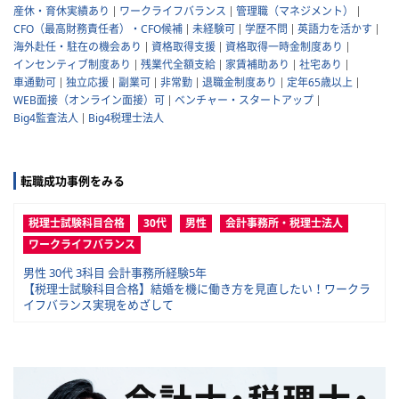
産休・育休実績あり
ワークライフバランス
管理職（マネジメント）
CFO（最高財務責任者）・CFO候補
未経験可
学歴不問
英語力を活かす
海外赴任・駐在の機会あり
資格取得支援
資格取得一時金制度あり
インセンティブ制度あり
残業代全額支給
家賃補助あり
社宅あり
車通勤可
独立応援
副業可
非常勤
退職金制度あり
定年65歳以上
WEB面接（オンライン面接）可
ベンチャー・スタートアップ
Big4監査法人
Big4税理士法人
転職成功事例をみる
税理士試験科目合格
30代
男性
会計事務所・税理士法人
ワークライフバランス
男性 30代 3科目 会計事務所経験5年
【税理士試験科目合格】結婚を機に働き方を見直したい！ワークラ
イフバランス実現をめざして