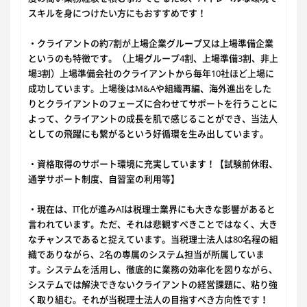
スキルを身につけたい方にもおすすめです！
・クライアントの約7割が上場企業グループ又は上場準備企業
というのも特徴です。（上場グループ4割、上場準備3割、非上
場3割）上場準備会社のクライアントから毎年10社ほど上場に
成功しています。上場後はM&Aや組織再編、海外進出をした
りとクライアントのフェーズに合わせてサポートを行うことに
よって、クライアントの成長を肌で感じることができ、当法人
としての飛躍にも繋がるという好循環を生み出しています。
・資格取得のサポート環境に充実しています！【試験前休暇、
通学サポート制度、自習室の利用等】
・現在は、IT化が進みAIは税理士業界にも大きな影響があると
言われています。ただ、それは悲観すべきことではなく、大き
なチャンスであると捉えています。当税理士法人は80名程の組
織でありながら、2名の専属のシステム担当が所属していま
す。システムを活用し、徹底的に業務の効率化を図りながら、
システムでは解決できないクライアントの経営課題に、粘り強
く取り組む。それが当税理士法人の目指すべき方向性です！