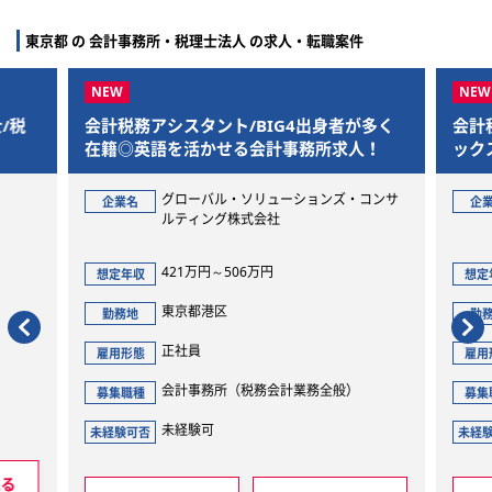
東京都 の 会計事務所・税理士法人 の求人・転職案件
/税
会計税務アシスタント/BIG4出身者が多く
会計
在籍◎英語を活かせる会計事務所求人！
ック
グローバル・ソリューションズ・コンサ
企業名
企
ルティング株式会社
421万円～506万円
想定年収
想定
東京都港区
勤務地
勤
正社員
雇用形態
雇用
会計事務所（税務会計業務全般）
募集職種
募集
未経験可
未経験可否
未経
見る