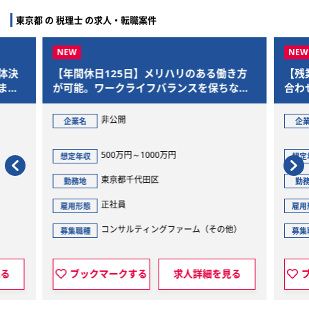
東京都 の 税理士 の求人・転職案件
決
【年間休日125日】メリハリのある働き方
【残業
で
が可能。ワークライフバランスを保ちなが
合わせ
ら、M&Aを通じた社会的意義の大きいプロ
であな
ジェクトに参画できます
非公開
企業名
企業名
500万円～1000万円
想定年収
想定年
東京都千代田区
勤務地
勤務地
正社員
雇用形態
雇用形
コンサルティングファーム（その他）
募集職種
募集職
ブックマークする
求人詳細を見る
ブ