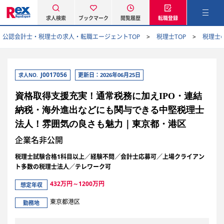
求人検索
ブックマーク
閲覧履歴
転職登録
公認会計士・税理士の求人・転職エージェントTOP
税理士TOP
税理士
J0017056
更新日：2026年06月25日
求人NO.
資格取得支援充実！通常税務に加えIPO・連結
納税・海外進出などにも関与できる中堅税理士
法人！雰囲気の良さも魅力｜東京都・港区
企業名非公開
税理士試験合格1科目以上／経験不問／会計士応募可／上場クライアン
ト多数の税理士法人／テレワーク可
432万円～1200万円
想定年収
東京都港区
勤務地