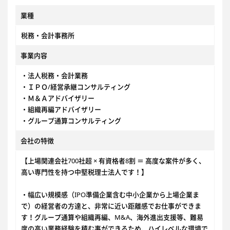
業種
税務・会計事務所
事業内容
・法人税務・会計業務
・ＩＰＯ/経営承継コンサルティング
・Ｍ＆Ａアドバイザリー
・組織再編アドバイザリー
・グループ通算コンサルティング
会社の特徴
【上場関連会社700社超 × 有資格者8割 ＝ 高度な案件が多く、
高い専門性を持つ中堅税理士法人です！】
・幅広い規模感（IPO準備企業含む中小企業から上場企業ま
で）の経営者の方達と、非常に近い距離感でお仕事ができま
す！グループ通算や組織再編、M&A、海外進出支援等、難易
度の高い業務経験を積む事ができるため、ハイレベルな環境で