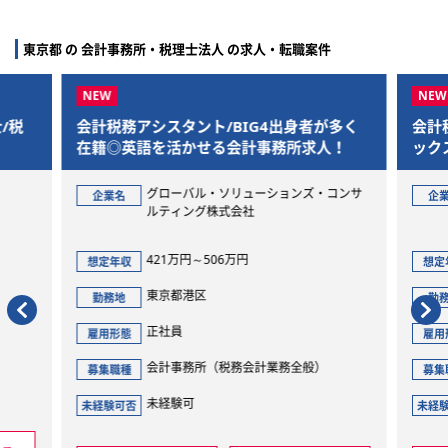
東京都 の 会計事務所・税理士法人 の求人・転職案件
/税
会計税務アシスタント/BIG4出身者が多く
会計
在籍◎英語を活かせる会計事務所求人！
ック
グローバル・ソリューションズ・コンサ
企業名
企
ルティング株式会社
421万円～506万円
想定年収
想定
東京都港区
勤務地
勤
正社員
雇用形態
雇用
会計事務所（税務会計業務全般）
募集職種
募集
未経験可
未経験可否
未経