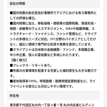
会社の特徴
■国内有数の総合型会計事務所でアジアにおける有力事務所と
しての評価も確立。
■国内税務に加え、移転価格・関税等の国際税務、資産形成・
相続・承継等のウェルスマネジメント、M&Aや組織再編、ス
トラクチャード・ファイナンス、ファンド管理など、クライア
ントの多様なニーズに対応。SPC分野のパイオニアとしてだけ
なく、幅広い領域で専門的な知見や実務を提供しています。
■クライアントは日米欧の金融機関・ファンド、多国籍企業、
中小中企業、個人の富裕層など多岐にわたります。
【働く魅力】
■フレックス・リモートあり。
■所員の仕事環境を配慮する充実した福利厚生も大きな魅力で
す。
■産休取得率100％、時短勤務・勤務時間変更制度など、ライ
フイベントの変化にも対応しやすい環境です。
所在地
東京都千代田区丸の内一丁目 4 番 1 号 丸の内永楽ビルディン