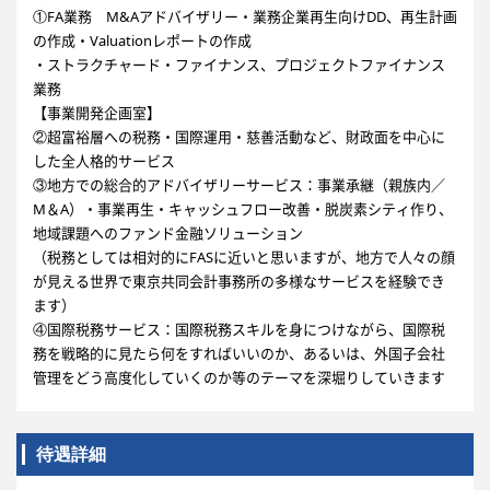
①FA業務 M&Aアドバイザリー・業務企業再生向けDD、再生計画
の作成・Valuationレポートの作成
・ストラクチャード・ファイナンス、プロジェクトファイナンス
業務
【事業開発企画室】
②超富裕層への税務・国際運用・慈善活動など、財政面を中心に
した全人格的サービス
③地方での総合的アドバイザリーサービス：事業承継（親族内／
M＆A）・事業再生・キャッシュフロー改善・脱炭素シティ作り、
地域課題へのファンド金融ソリューション
（税務としては相対的にFASに近いと思いますが、地方で人々の顔
が見える世界で東京共同会計事務所の多様なサービスを経験でき
ます）
④国際税務サービス：国際税務スキルを身につけながら、国際税
務を戦略的に見たら何をすればいいのか、あるいは、外国子会社
管理をどう高度化していくのか等のテーマを深堀りしていきます
待遇詳細