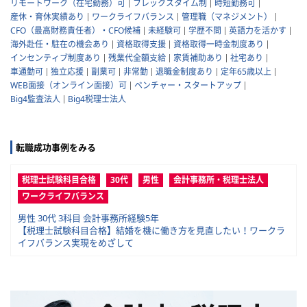
リモートワーク（在宅勤務）可
フレックスタイム制
時短勤務可
産休・育休実績あり
ワークライフバランス
管理職（マネジメント）
CFO（最高財務責任者）・CFO候補
未経験可
学歴不問
英語力を活かす
海外赴任・駐在の機会あり
資格取得支援
資格取得一時金制度あり
インセンティブ制度あり
残業代全額支給
家賃補助あり
社宅あり
車通勤可
独立応援
副業可
非常勤
退職金制度あり
定年65歳以上
WEB面接（オンライン面接）可
ベンチャー・スタートアップ
Big4監査法人
Big4税理士法人
転職成功事例をみる
税理士試験科目合格
30代
男性
会計事務所・税理士法人
ワークライフバランス
男性 30代 3科目 会計事務所経験5年
【税理士試験科目合格】結婚を機に働き方を見直したい！ワークラ
イフバランス実現をめざして