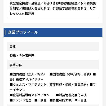
業型確定拠出年金制度／外部研修参加費負担制度／永年勤続表
彰制度／書籍購入費負担制度／外部語学講座補助金制度／リフ
レッシュ休暇制度
企業プロフィール
業種
税務・会計事務所
事業内容
■国内税務（法人・相続） ■国際税務（移転価格・関税）■
会計税務アドバイザリー
■ウェルス・マネジメント（資産形成・相続・事業承継）■フ
ァイナンス
■企業財務戦略アドバイザリー ■財務管理高度化支援
■ファンド管理 ■不動産 ■再生可能エネルギー関連