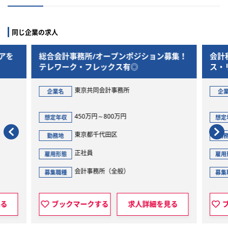
同じ企業の求人
アを
総合会計事務所/オープンポジション募集！
会計
テレワーク・フレックス有◎
ス・
東京共同会計事務所
企業名
企
450万円～800万円
想定年収
想定
東京都千代田区
勤務地
勤
正社員
雇用形態
雇用
会計事務所（全般）
募集職種
募集
見る
ブックマークする
求人詳細を見る