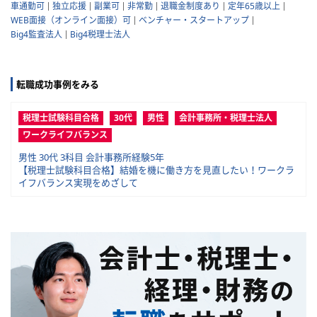
車通勤可
独立応援
副業可
非常勤
退職金制度あり
定年65歳以上
WEB面接（オンライン面接）可
ベンチャー・スタートアップ
Big4監査法人
Big4税理士法人
転職成功事例をみる
税理士試験科目合格
30代
男性
会計事務所・税理士法人
ワークライフバランス
男性 30代 3科目 会計事務所経験5年
【税理士試験科目合格】結婚を機に働き方を見直したい！ワークラ
イフバランス実現をめざして