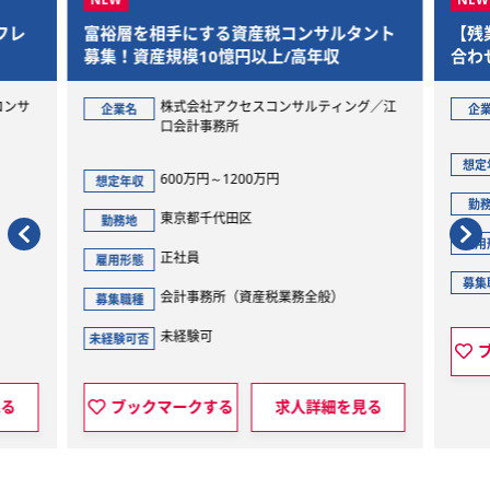
フレ
富裕層を相手にする資産税コンサルタント
【残
募集！資産規模10憶円以上/高年収
合わ
であ
コンサ
株式会社アクセスコンサルティング／江
企業名
企
口会計事務所
想定
600万円～1200万円
想定年収
勤
東京都千代田区
勤務地
雇用
正社員
雇用形態
募集
会計事務所（資産税業務全般）
募集職種
未経験可
未経験可否
見る
ブックマークする
求人詳細を見る