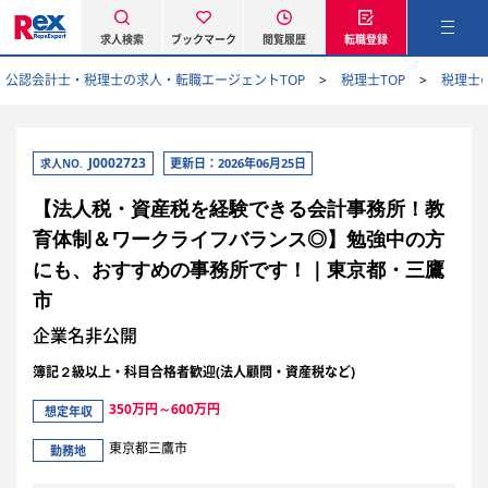
求人検索
ブックマーク
閲覧履歴
転職登録
公認会計士・税理士の求人・転職エージェントTOP
税理士TOP
税理士
J0002723
更新日：2026年06月25日
求人NO.
【法人税・資産税を経験できる会計事務所！教
育体制＆ワークライフバランス◎】勉強中の方
にも、おすすめの事務所です！｜東京都・三鷹
市
企業名非公開
簿記２級以上・科目合格者歓迎(法人顧問・資産税など)
350万円～600万円
想定年収
東京都三鷹市
勤務地