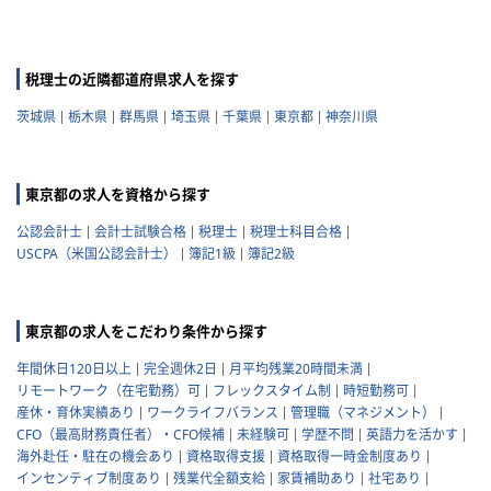
税理士の近隣都道府県求人を探す
茨城県
栃木県
群馬県
埼玉県
千葉県
東京都
神奈川県
東京都の求人を資格から探す
公認会計士
会計士試験合格
税理士
税理士科目合格
USCPA（米国公認会計士）
簿記1級
簿記2級
東京都の求人をこだわり条件から探す
年間休日120日以上
完全週休2日
月平均残業20時間未満
リモートワーク（在宅勤務）可
フレックスタイム制
時短勤務可
産休・育休実績あり
ワークライフバランス
管理職（マネジメント）
CFO（最高財務責任者）・CFO候補
未経験可
学歴不問
英語力を活かす
海外赴任・駐在の機会あり
資格取得支援
資格取得一時金制度あり
インセンティブ制度あり
残業代全額支給
家賃補助あり
社宅あり