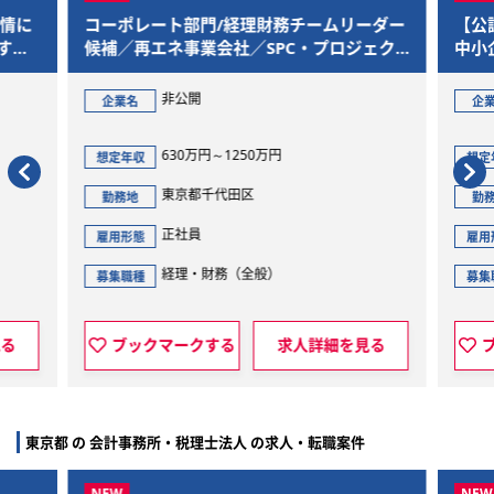
事情に
コーポレート部門/経理財務チームリーダー
【公
すさ
候補／再エネ事業会社／SPC・プロジェク
中小
トファイナンス・管理体制高度化
トア
非公開
企業名
企
630万円～1250万円
想定年収
想定
東京都千代田区
勤務地
勤
正社員
雇用形態
雇用
経理・財務（全般）
募集職種
募集
見る
ブックマークする
求人詳細を見る
東京都 の 会計事務所・税理士法人 の求人・転職案件