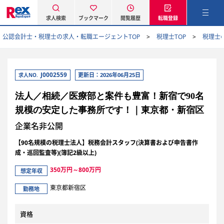
求人検索
ブックマーク
閲覧履歴
転職登録
公認会計士・税理士の求人・転職エージェントTOP
税理士TOP
税理士
J0002559
更新日：2026年06月25日
求人NO.
法人／相続／医療部と案件も豊富！新宿で90名
規模の安定した事務所です！｜東京都・新宿区
企業名非公開
【90名規模の税理士法人】税務会計スタッフ(決算書および申告書作
成・巡回監査等)(簿記2級以上)
350万円～800万円
想定年収
東京都新宿区
勤務地
資格