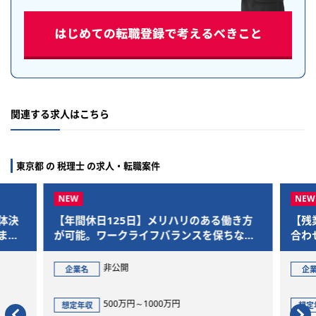
関連する求人はこちら
東京都 の 税理士 の求人・転職案件
体決
【年間休日125日】メリハリのある働き方
【残
まで
が可能。ワークライフバランスを保ちなが
合わ
ら、M&Aを通じた社会的意義の大きいプロ
であ
ジェクトに参画できます
非公開
企業名
企
500万円～1000万円
想定年収
想定