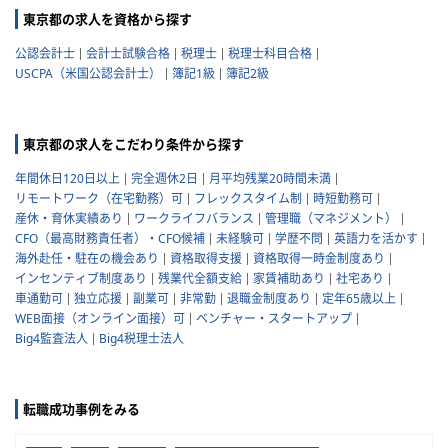
東京都の求人を資格から探す
公認会計士
会計士試験合格
税理士
税理士科目合格
USCPA（米国公認会計士）
簿記1級
簿記2級
東京都の求人をこだわり条件から探す
年間休日120日以上
完全週休2日
月平均残業20時間未満
リモートワーク（在宅勤務）可
フレックスタイム制
時短勤務可
産休・育休実績あり
ワークライフバランス
管理職（マネジメント）
CFO（最高財務責任者）・CFO候補
未経験可
学歴不問
英語力を活かす
海外赴任・駐在の機会あり
資格取得支援
資格取得一時金制度あり
インセンティブ制度あり
残業代全額支給
家賃補助あり
社宅あり
車通勤可
独立応援
副業可
非常勤
退職金制度あり
定年65歳以上
WEB面接（オンライン面接）可
ベンチャー・スタートアップ
Big4監査法人
Big4税理士法人
転職成功事例をみる