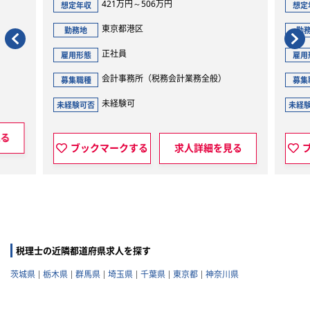
421万円～506万円
想定年収
想定
東京都港区
勤務地
勤
正社員
雇用形態
雇用
会計事務所（税務会計業務全般）
募集職種
募集
未経験可
未経験可否
未経
見る
ブックマークする
求人詳細を見る
税理士の近隣都道府県求人を探す
茨城県
栃木県
群馬県
埼玉県
千葉県
東京都
神奈川県