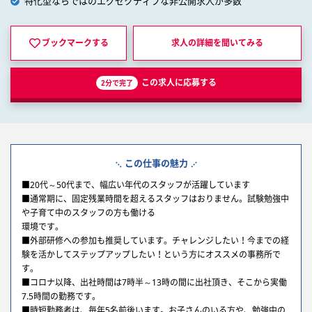
特化型ならではのエグゼクティブな非公開求人が多数
ブックマークする
求人の詳細を
聞いてみる
この求人に応募する
2分で完了
この仕事の魅力
■20代～50代まで、幅広い年代のスタッフが活躍しています
■通常期に、固定残業時間を超えるスタッフはおりません。試験勉強中
や子育て中のスタッフの方も働ける
環境です。
■外部研修への参加も推奨しています。チャレンジしたい！今までの経
験を活かしてステップアップしたい！という方にオススメの事務所で
す。
■コロナ以降、出社時間は7時半～13時の間に出社頂き、そこから実働
7.5時間の勤務です。
■時短勤務者は、毎年5名前後います。お子さんのいる方や、勉強中の