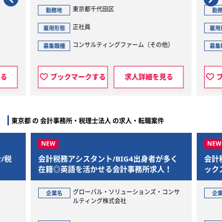
東京都千代田区
勤務地
勤
正社員
雇用形態
雇用
コンサルティングファーム（その他）
募集職種
募集
見る
ブックマークする
求人詳細を見る
東京都 の 会計事務所・税理士法人 の求人・転職案件
/税
会計税務アシスタント/BIG4出身者が多く
会計
在籍◎英語を活かせる会計事務所求人！
ック
グローバル・ソリューションズ・コンサ
企業名
企
ルティング株式会社