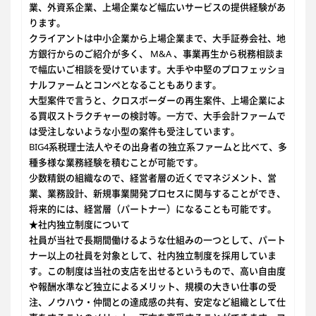
業、外資系企業、上場企業など幅広いサービスの提供経験があ
ります。
クライアントは中小企業から上場企業まで、大手証券会社、地
方銀行からのご紹介が多く、 M&A 、事業再生から税務相談ま
で幅広いご相談を受けています。大手や中堅のプロフェッショ
ナルファームとコンペとなることもあります。
大型案件で言うと、クロスボーダーの再生案件、上場企業によ
る買収ストラクチャーの検討等。一方で、大手会計ファームで
は受注しないような小型の案件も受注しています。
BIG4系税理士法人やその出身者の独立系ファームと比べて、多
種多様な業務経験を積むことが可能です。
少数精鋭の組織なので、経営者層の近くでマネジメント、営
業、業務設計、新規事業開発プロセスに関与することができ、
将来的には、経営層（パートナー）になることも可能です。
★社内独立制度について
社員が当社で長期間働けるような仕組みの一つとして、パート
ナー以上の社員を対象として、社内独立制度を採用していま
す。この制度は当社の支店を出せるというもので、高い自由度
や報酬水準など独立によるメリット、規模の大きい仕事の受
注、ノウハウ・仲間との達成感の共有、安定など組織として仕