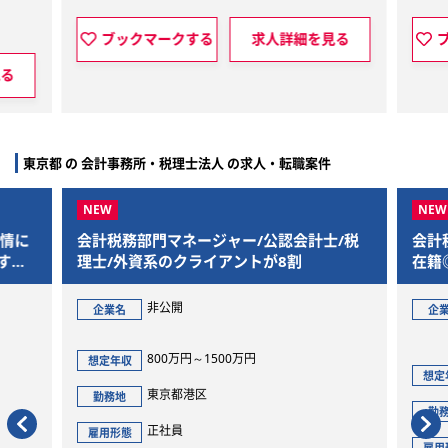
クマークする
求人詳細を見る
ブックマークする
東京都 の 会計事務所・税理士法人 の求人・転職案件
税務部門マネージャー/公認会計士/税
会計税務アシスタント
/外資系のクライアントが8割
在籍◎英語を活かせ
非公開
グローバル
業名
企業名
ルティング
800万円～1500万円
定年収
421万円～5
想定年収
東京都港区
務地
東京都港区
勤務地
正社員
用形態
正社員
雇用形態