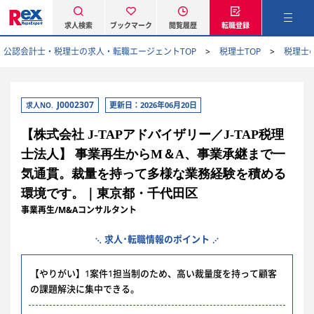
求人検索
ブックマーク
閲覧履歴
転職登録
公認会計士・税理士の求人・転職エージェントTOP
税理士TOP
税理士
J0002307
更新日：2026年06月20日
求人NO.
【株式会社 J-TAPアドバイザリー／J-TAP税理
士法人】 事業再生からM＆A、事業承継まで一
気通貫。裁量を持って多様な業務経験を積める
環境です。｜東京都・千代田区
事業再生/M&Aコンサルタント
求人･転職情報のポイント
【やりがい】1案件1担当制のため、高い裁量度を持って顧客
の課題解決に集中できる。