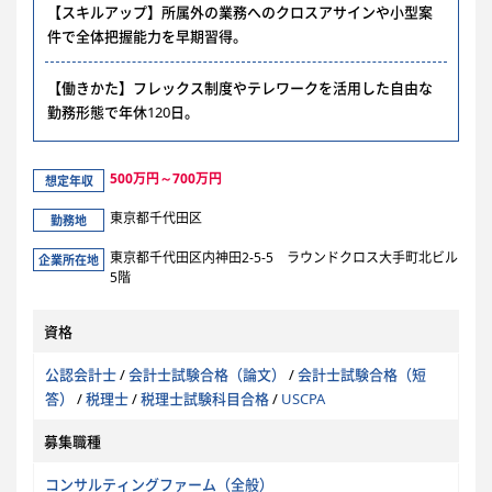
【スキルアップ】所属外の業務へのクロスアサインや小型案
件で全体把握能力を早期習得。
【働きかた】フレックス制度やテレワークを活用した自由な
勤務形態で年休120日。
500万円～700万円
想定年収
東京都千代田区
勤務地
東京都千代田区内神田2-5-5 ラウンドクロス大手町北ビル
企業所在地
5階
資格
公認会計士
/
会計士試験合格（論文）
/
会計士試験合格（短
答）
/
税理士
/
税理士試験科目合格
/
USCPA
募集職種
コンサルティングファーム（全般）