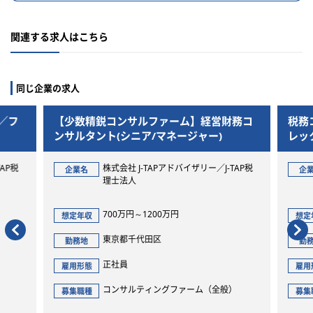
関連する求人はこちら
同じ企業の求人
サルファーム】経営財務コ
税務コンサルタント／マネージャ
ニア/マネージャー)
レックス＆リモート有！
J-TAPアドバイザリー／J-TAP税
株式会社 J-TAPアドバイザリー
企業名
人
理士法人
～1200万円
700万円～1200万円
想定年収
千代田区
東京都千代田区
勤務地
正社員
雇用形態
ルティングファーム（全般）
コンサルティングファーム（
募集職種