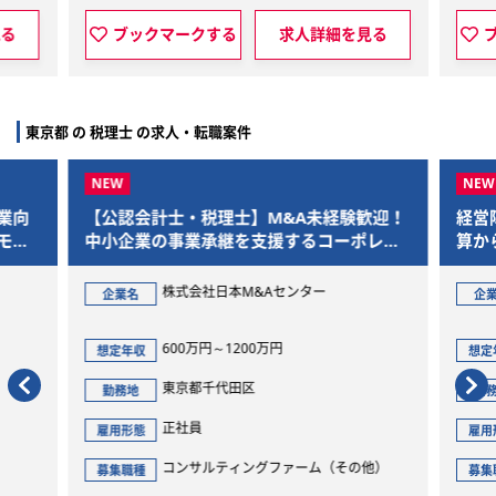
する
求人詳細を見る
ブックマークする
求人詳
東京都 の 税理士 の求人・転職案件
計士・税理士】M&A未経験歓迎！
経営陣と伴走する将来のC
の事業承継を支援するコーポレー
算からグループ全体のガ
イザー
を一気通貫で担当
株式会社日本M&Aセンター
株式会社Gaudiy
企業名
600万円～1200万円
800万円～1200万
想定年収
東京都千代田区
東京都渋谷区
勤務地
正社員
正社員
雇用形態
コンサルティングファーム（その他）
経理・財務（全般
募集職種