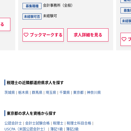
会計事務所（全般）
集職種
会計事務所
募集職種
未経験可
験可否
未経験可
未経験可否
ブックマークする
求人詳細を見る
ブックマークする
税理士の近隣都道府県求人を探す
茨城県
栃木県
群馬県
埼玉県
千葉県
東京都
神奈川県
東京都の求人を資格から探す
公認会計士
会計士試験合格
税理士
税理士科目合格
USCPA（米国公認会計士）
簿記1級
簿記2級