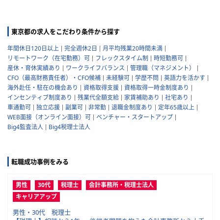
東京都の求人をこだわり条件から探す
年間休日120日以上
完全週休2日
月平均残業20時間未満
リモートワーク（在宅勤務）可
フレックスタイム制
時短勤務可
産休・育休実績あり
ワークライフバランス
管理職（マネジメント）
CFO（最高財務責任者）・CFO候補
未経験可
学歴不問
英語力を活かす
海外赴任・駐在の機会あり
資格取得支援
資格取得一時金制度あり
インセンティブ制度あり
残業代全額支給
家賃補助あり
社宅あり
車通勤可
独立応援
副業可
非常勤
退職金制度あり
定年65歳以上
WEB面接（オンライン面接）可
ベンチャー・スタートアップ
Big4監査法人
Big4税理士法人
転職成功事例をみる
男性
30代
税理士
会計事務所・税理士法人
キャリアアップ
男性・30代 税理士