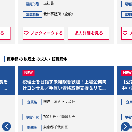
正社員
正社員
態
雇用形態
会計事務所（全般）
会計事務所（全
種
募集職種
ックマークする
求人詳細を見る
ブックマークする
東京都 の 税理士 の求人・転職案件
理士を目指す未経験者歓迎！上場企業向
【公認会計士・税理
コンサル／手厚い資格取得支援＆リモー
中小企業の事業承継
可
トアドバイザー
税理士法人トラスト
株式会社日本
業名
企業名
700万円～1000万円
600万円～1
定年収
想定年収
東京都千代田区
東京都千代
務地
勤務地