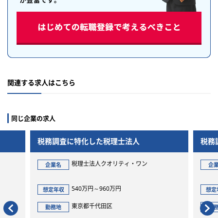
関連する求人はこちら
同じ企業の求人
調査に特化した税理士法人
税務調査に特化した税
税理士法人クオリティ・ワン
税理士法人クオ
名
企業名
540万円～960万円
300万円～360
収
想定年収
東京都千代田区
東京都千代田区
地
勤務地