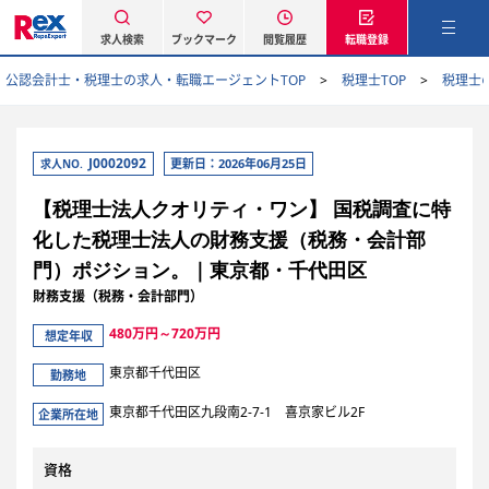
求人検索
ブックマーク
閲覧履歴
転職登録
公認会計士・税理士の求人・転職エージェントTOP
税理士TOP
税理士
J0002092
更新日：2026年06月25日
求人NO.
【税理士法人クオリティ・ワン】 国税調査に特
化した税理士法人の財務支援（税務・会計部
門）ポジション。｜東京都・千代田区
財務支援（税務・会計部門）
480万円～720万円
想定年収
東京都千代田区
勤務地
東京都千代田区九段南2-7-1 喜京家ビル2F
企業所在地
資格