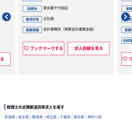
東京都千代田区
東京都港
勤務地
勤務地
正社員
正社員
雇用形態
雇用形態
会計事務所（税務会計業務全般）
会計事務
募集職種
募集職種
未経験可
未経験可否
ブックマークする
求人詳細を見る
ブックマークす
税理士の近隣都道府県求人を探す
茨城県
栃木県
群馬県
埼玉県
千葉県
東京都
神奈川県