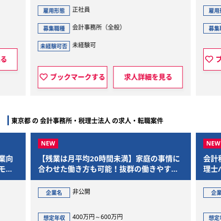
正社員
正社員
用形態
雇用形態
会計事務所（全般）
コンサルテ
集職種
募集職種
未経験可
験可否
ブックマークする
ブックマークする
求人詳細を見る
東京都 の 会計事務所・税理士法人 の求人・転職案件
【残業は月平均20時間未満】家庭の事情に
会計税務部門マネ
合わせた働き方も可能！抜群の働きやすさ
理士/外資系のク
であなたをお迎えします
非公開
非公開
企業名
企業名
400万円～600万円
800万円～
想定年収
想定年収