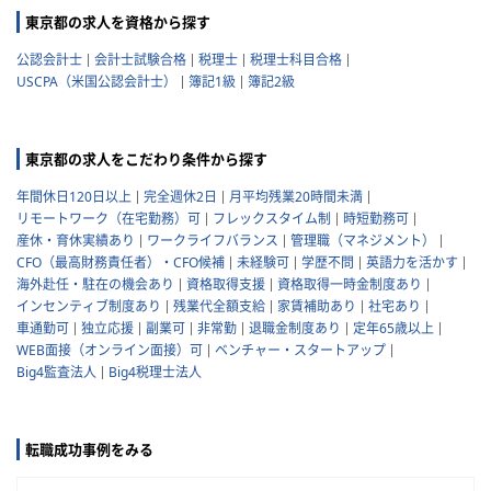
東京都の求人を資格から探す
公認会計士
会計士試験合格
税理士
税理士科目合格
USCPA（米国公認会計士）
簿記1級
簿記2級
東京都の求人をこだわり条件から探す
年間休日120日以上
完全週休2日
月平均残業20時間未満
リモートワーク（在宅勤務）可
フレックスタイム制
時短勤務可
産休・育休実績あり
ワークライフバランス
管理職（マネジメント）
CFO（最高財務責任者）・CFO候補
未経験可
学歴不問
英語力を活かす
海外赴任・駐在の機会あり
資格取得支援
資格取得一時金制度あり
インセンティブ制度あり
残業代全額支給
家賃補助あり
社宅あり
車通勤可
独立応援
副業可
非常勤
退職金制度あり
定年65歳以上
WEB面接（オンライン面接）可
ベンチャー・スタートアップ
Big4監査法人
Big4税理士法人
転職成功事例をみる