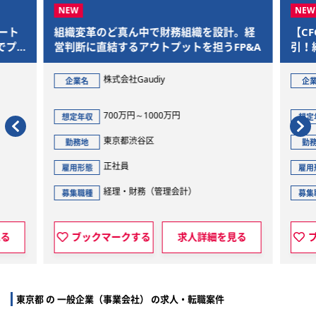
ート
組織変革のど真ん中で財務組織を設計。経
【C
でプ
営判断に直結するアウトプットを担うFP&A
引！
長を
株式会社Gaudiy
企業名
企
700万円～1000万円
想定年収
想定
東京都渋谷区
勤務地
勤
正社員
雇用形態
雇用
経理・財務（管理会計）
募集職種
募集
見る
ブックマークする
求人詳細を見る
東京都 の 一般企業（事業会社） の求人・転職案件