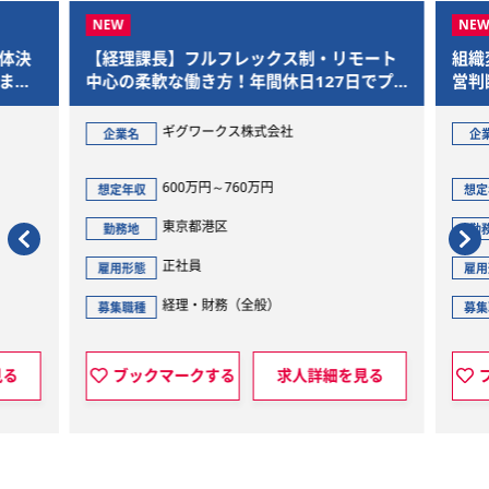
体決
【経理課長】フルフレックス制・リモート
組織
まで
中心の柔軟な働き方！年間休日127日でプ
営判
ライベートも充実
ギグワークス株式会社
企業名
企
600万円～760万円
想定年収
想定
東京都港区
勤務地
勤
正社員
雇用形態
雇用
経理・財務（全般）
募集職種
募集
見る
ブックマークする
求人詳細を見る