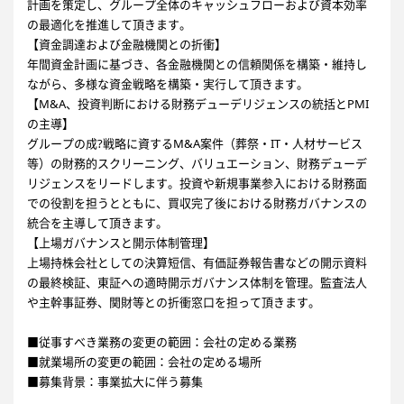
計画を策定し、グループ全体のキャッシュフローおよび資本効率
の最適化を推進して頂きます。
【資金調達および金融機関との折衝】
年間資金計画に基づき、各金融機関との信頼関係を構築・維持し
ながら、多様な資金戦略を構築・実行して頂きます。
【M&A、投資判断における財務デューデリジェンスの統括とPMI
の主導】
グループの成?戦略に資するM&A案件（葬祭・IT・人材サービス
等）の財務的スクリーニング、バリュエーション、財務デューデ
リジェンスをリードします。投資や新規事業参入における財務面
での役割を担うとともに、買収完了後における財務ガバナンスの
統合を主導して頂きます。
【上場ガバナンスと開示体制管理】
上場持株会社としての決算短信、有価証券報告書などの開示資料
の最終検証、東証への適時開示ガバナンス体制を管理。監査法人
や主幹事証券、関財等との折衝窓口を担って頂きます。
■従事すべき業務の変更の範囲：会社の定める業務
■就業場所の変更の範囲：会社の定める場所
■募集背景：事業拡大に伴う募集