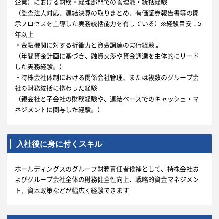
企業）における財務・経理部門での管理職・統括経験
（監査法人対応、連結決算の取りまとめ、有価証券報告書等の開
示プロセスを主導した実務統括能力を有している）※経験目安：5
年以上
・金融機関に対する折衝力と資金調達の実行経験 。
（年間資金計画に基づき、融資交渉や資金調達を主体的にリード
した実務経験。）
・持株会社体制における関係会社管理、または複数のグループ会
社の財務統括に携わった経験
（親会社と子会社の財務経験や、連結ベースでのキャッシュ・マ
ネジメントに関与した経験。）
入社後に身に付くスキル
ホールディングスのグループ財務責任者候補として、持株会社お
よびグループ会社全体の財務健全性向上、戦略的資金マネジメン
ト、資本政策などが幅広く経験できます