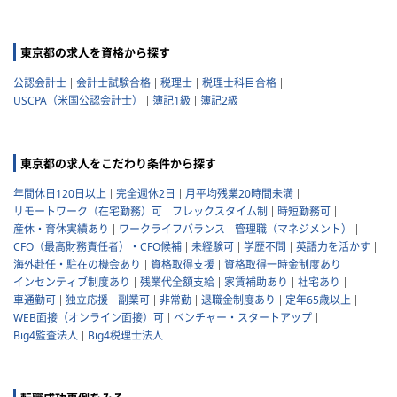
東京都の求人を資格から探す
公認会計士
会計士試験合格
税理士
税理士科目合格
USCPA（米国公認会計士）
簿記1級
簿記2級
東京都の求人をこだわり条件から探す
年間休日120日以上
完全週休2日
月平均残業20時間未満
リモートワーク（在宅勤務）可
フレックスタイム制
時短勤務可
産休・育休実績あり
ワークライフバランス
管理職（マネジメント）
CFO（最高財務責任者）・CFO候補
未経験可
学歴不問
英語力を活かす
海外赴任・駐在の機会あり
資格取得支援
資格取得一時金制度あり
インセンティブ制度あり
残業代全額支給
家賃補助あり
社宅あり
車通勤可
独立応援
副業可
非常勤
退職金制度あり
定年65歳以上
WEB面接（オンライン面接）可
ベンチャー・スタートアップ
Big4監査法人
Big4税理士法人