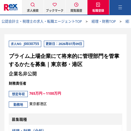
求人検索
ブックマーク
閲覧履歴
転職登録
公認会計士・税理士の求人・転職エージェントTOP
経理・財務TOP
経
J0030755
更新日：2026年07月09日
求人NO.
プライム上場企業にて将来的に管理部門を管掌
するかたを募集｜東京都・港区
企業名非公開
財務責任者
765万円～1100万円
想定年収
東京都港区
勤務地
募集職種
経理・財務（全般）